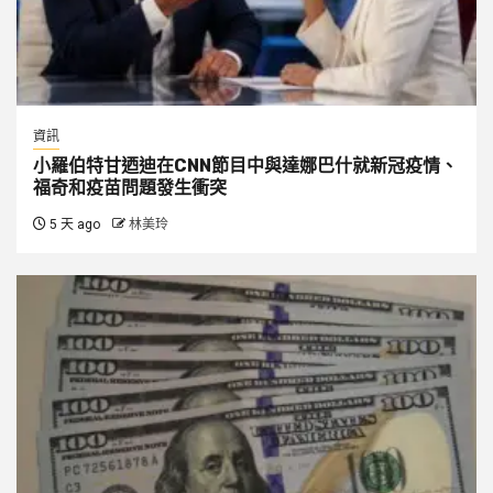
資訊
小羅伯特甘迺迪在CNN節目中與達娜巴什就新冠疫情、
福奇和疫苗問題發生衝突
5 天 ago
林美玲