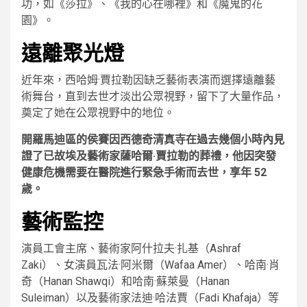
功，如《莎拉》、《我的心在哪裡》和《魔鬼的花
園》。
遠離聚光燈
近年來，西哈姆·賈拉勒因缺乏藝術表演而選擇遠離藝
術舞台，直到去世才淡出公眾視野，留下了大量作品，
奠定了她在公眾視野中的地位。
開羅馬迪區的侯賽因西德奇清真寺在過去幾個小時內見
證了已故埃及藝術家薩哈爾·賈拉勒的葬禮，他因突發
健康危機需要在醫院進行緊急手術而去世，享年 52
歲。
藝術監控
演員工會主席、藝術家阿什拉夫·扎基（Ashraf
Zaki）、女演員瓦法·阿米爾（Wafaa Amer）、哈南·肖
奇（Hanan Shawqi）和哈南·蘇萊曼（Hanan
Suleiman）以及藝術家法迪·哈法賈（Fadi Khafaja）等