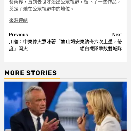
藝術界，直到去世才淡出公眾視野，留下了一些作品，
奠定了她在公眾視野中的地位。
來源連結
Post
Previous
Next
川普：中東停火意味著「適
山姆安東納奇六次上壘，帶
navigation
度」開火
領白襪隊擊敗雙城隊
MORE STORIES