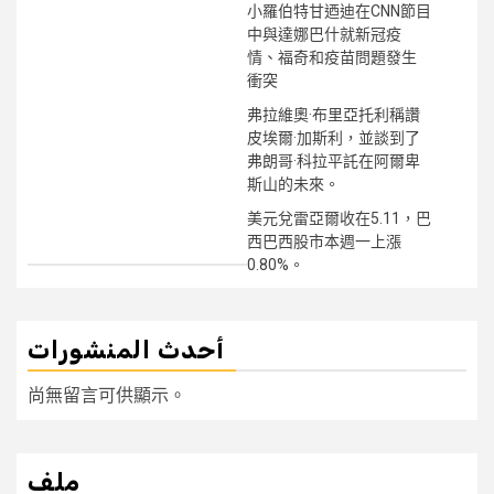
小羅伯特甘迺迪在CNN節目
中與達娜巴什就新冠疫
情、福奇和疫苗問題發生
衝突
弗拉維奧·布里亞托利稱讚
皮埃爾·加斯利，並談到了
弗朗哥·科拉平託在阿爾卑
斯山的未來。
美元兌雷亞爾收在5.11，巴
西巴西股市本週一上漲
0.80%。
أحدث المنشورات
尚無留言可供顯示。
ملف