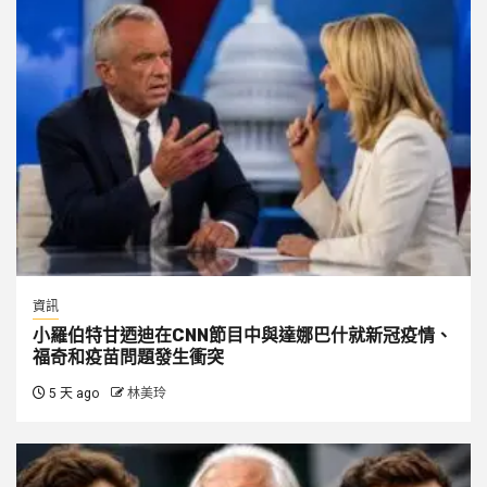
資訊
小羅伯特甘迺迪在CNN節目中與達娜巴什就新冠疫情、
福奇和疫苗問題發生衝突
5 天 ago
林美玲