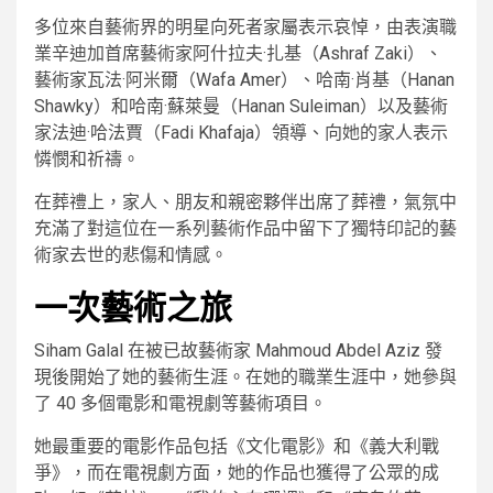
多位來自藝術界的明星向死者家屬表示哀悼，由表演職
業辛迪加首席藝術家阿什拉夫·扎基（Ashraf Zaki）、
藝術家瓦法·阿米爾（Wafa Amer）、哈南·肖基（Hanan
Shawky）和哈南·蘇萊曼（Hanan Suleiman）以及藝術
家法迪·哈法賈（Fadi Khafaja）領導、向她的家人表示
憐憫和祈禱。
在葬禮上，家人、朋友和親密夥伴出席了葬禮，氣氛中
充滿了對這位在一系列藝術作品中留下了獨特印記的藝
術家去世的悲傷和情感。
一次藝術之旅
Siham Galal 在被已故藝術家 Mahmoud Abdel Aziz 發
現後開始了她的藝術生涯。在她的職業生涯中，她參與
了 40 多個電影和電視劇等藝術項目。
她最重要的電影作品包括《文化電影》和《義大利戰
爭》，而在電視劇方面，她的作品也獲得了公眾的成