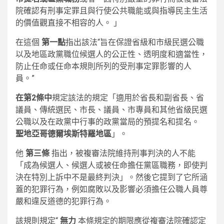
院確認有刑事定罪且與行使公共職能或與指導民主生活
的價值觀直接不相容的人。 」
在這個
第一點
指出該法“旨在保證省級和市級民選公職
以及地區政黨職位候選人的公正性、透明度和適當性，
防止任命或任命本規則所列的受刑事定罪影響的人
員。”
在第2條中
規定該法的規定「適用於省長和副省長、省
議員、傳統選民、市長、議員、市專員和其他省級民選
公職以及在政黨中行事的政黨當局的預提名和提名。
聖地亞哥德爾埃斯特羅地區
」。
他
第三條
指出，被複審法院維持刑事判決的人不能
「成為候選人、候選人或被任命擔任黨區職務，即使判
決在特別上訴中不是最終判決」。然後它提到了它所涵
蓋的犯罪行為，例如腐敗以及影響必須擔任公職人員尊
嚴和違反道德的犯罪行為。
該規則規定“
無力
本條規定的期限應從複審法院確認定