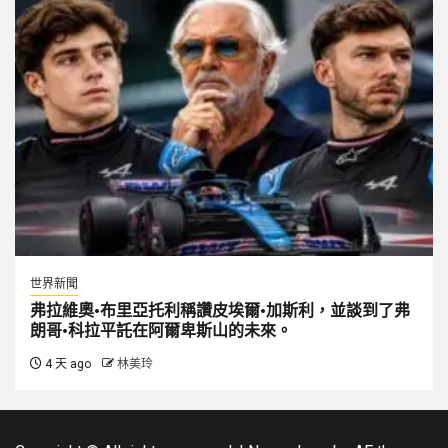
世界新聞
弗拉維奧·布里亞托利稱讚皮埃爾·加斯利，並談到了弗
朗哥·科拉平託在阿爾卑斯山的未來。
4 天 ago
林美玲