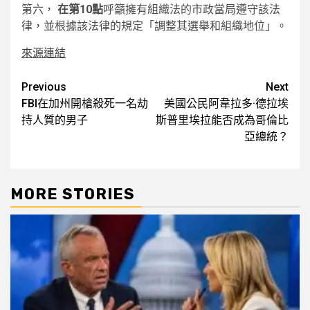
第六，
在第10點
呼籲擁有組織法的市政當局遵守該法
律，並根據該法律的規定「調整其選舉和組織地位」。
來源連結
Post
Previous
Next
FBI在加州開槍殺死一名劫
美國公民阿韋拉多·德拉埃
navigation
持人質的男子
斯普里埃拉能否成為哥倫比
亞總統？
MORE STORIES