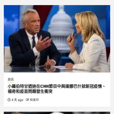
資訊
小羅伯特甘迺迪在CNN節目中與達娜巴什就新冠疫情、
福奇和疫苗問題發生衝突
4 天 ago
林美玲