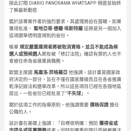
按此訂閱 DIARIO PANORAMA WHATSAPP 頻道並始終
了解最新動態
鑑於該專案作者的強烈要求，其處理將迫在眉睫，如果
獲得批准，
聖地亞哥·德爾·埃斯特羅
這將是另一個加入
這項選舉透明度規則的省份。
帳單
規定嚴重違規者將被取消資格，並且不能成為候
選人或預候選人
那些被「修訂法院」確認有罪的人也不
會被任命為省級黨員職務。
歐盟主席國
馬塞洛·菲格羅亞
他強調，該計畫是國家政
府決定的一部分，旨在不僅在國家層級而且在各省推廣
乾淨記錄法和選舉改革。所以這些項目已經在各個地區
提出，一些省份已經批准了”
不失球
」。
關於這項工作的指導原則，他強調需要
價格保證
擔任
公職的人。
該計畫在基礎上強調：「目標很明確：預防
獲得省或
市提名或區黨職務
或者，因特別嚴重的罪行而被複審法