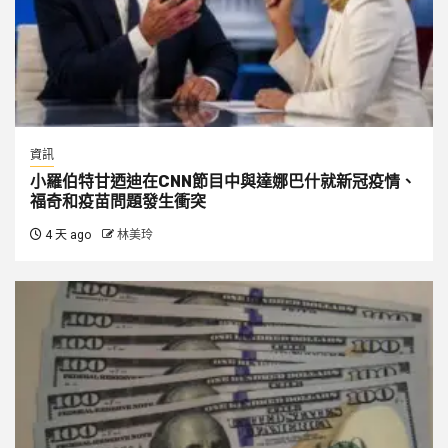
資訊
小羅伯特甘迺迪在CNN節目中與達娜巴什就新冠疫情、
福奇和疫苗問題發生衝突
4 天 ago
林美玲