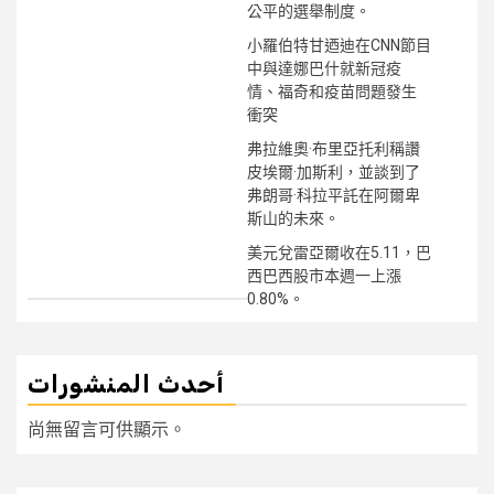
公平的選舉制度。
小羅伯特甘迺迪在CNN節目
中與達娜巴什就新冠疫
情、福奇和疫苗問題發生
衝突
弗拉維奧·布里亞托利稱讚
皮埃爾·加斯利，並談到了
弗朗哥·科拉平託在阿爾卑
斯山的未來。
美元兌雷亞爾收在5.11，巴
西巴西股市本週一上漲
0.80%。
أحدث المنشورات
尚無留言可供顯示。