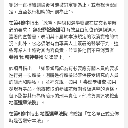
罪起一直持續到隨後可能撤銷定罪為止，或者視情況而
定，直至執行相應的刑罰為止”。
在第4條中
指出「政黨、陣線和選舉聯盟在提交名單時
必須要求：
無犯罪記錄證明
有效且由每位預選候選人
簽署的宣誓書，表明其不屬於本法規定的取消資格的情
況。此外，它必須附有由專業人士簽署的醫學研究，這
些專業人士將對其內容負責，並宣誓他們不是消費者
藥物
我
精神藥物
法律禁止」。
該項目指出：「如果當局認為有必要應有關人員的要求
進行另一次體檢，則將進行體檢以確保接受研究的人員
的謙虛和隱私。」並補充說，如果「
毒理學檢查
如果
發現有毒品，他將被取消參加該時期省級選舉的資格，
但不影響其行為所暗示的刑事責任。他將負責這次檢查
地區選舉法院」。
在第5條中
指出
地區選舉法院
將驗證「在名單正式公佈
時是否遵守本法」。