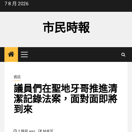
Skip
7 8 月 2026
to
content
市民時報
Primary
Menu
資訊
議員們在聖地牙哥推進清
潔記錄法案，面對面即將
到來
2 個月 ago
林美芳