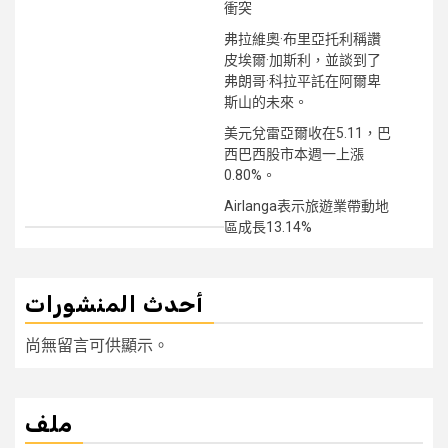
衝突
弗拉維奧·布里亞托利稱讚
皮埃爾·加斯利，並談到了
弗朗哥·科拉平託在阿爾卑
斯山的未來。
美元兌雷亞爾收在5.11，巴
西巴西股市本週一上漲
0.80%。
Airlanga表示旅遊業帶動地
區成長13.14%
أحدث المنشورات
尚無留言可供顯示。
ملف