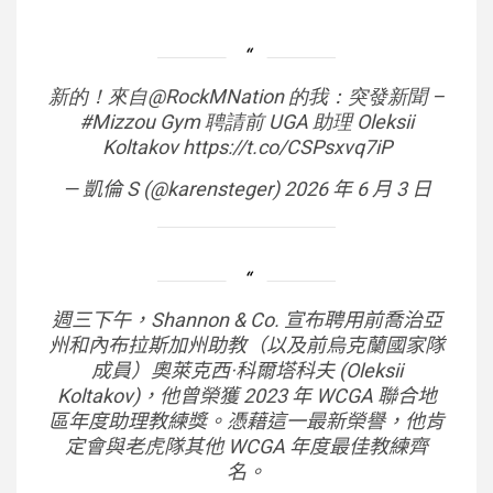
新的！來自@RockMNation 的我：突發新聞 –
#Mizzou Gym 聘請前 UGA 助理 Oleksii
Koltakov https://t.co/CSPsxvq7iP
— 凱倫 S (@karensteger) 2026 年 6 月 3 日
週三下午，Shannon & Co. 宣布聘用前喬治亞
州和內布拉斯加州助教（以及前烏克蘭國家隊
成員）奧萊克西·科爾塔科夫 (Oleksii
Koltakov)，他曾榮獲 2023 年 WCGA 聯合地
區年度助理教練獎。憑藉這一最新榮譽，他肯
定會與老虎隊其他 WCGA 年度最佳教練齊
名。