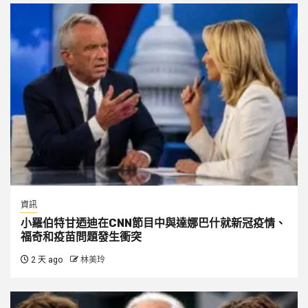
資訊
小羅伯特甘迺迪在CNN節目中與達娜巴什就新冠疫情、
福奇和疫苗問題發生衝突
2 天 ago
林美玲