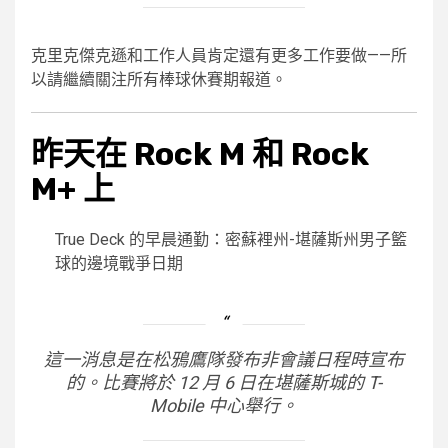
克里克傑克遜和工作人員肯定還有更多工作要做——所
以請繼續關注所有棒球休賽期報道。
昨天在 Rock M 和 Rock
M+ 上
True Deck 的早晨通勤：密蘇裡州-堪薩斯州男子籃
球的邊境戰爭日期
這一消息是在松鴉鷹隊發布非會議日程時宣布
的。比賽將於 12 月 6 日在堪薩斯城的 T-
Mobile 中心舉行。