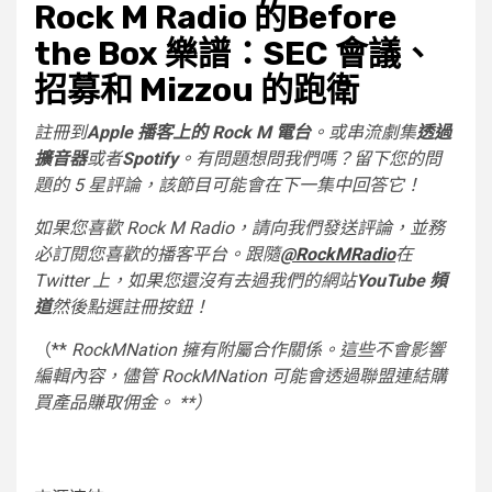
Rock M Radio 的Before
the Box 樂譜：SEC 會議、
招募和 Mizzou 的跑衛
註冊到
Apple 播客上的 Rock M 電台
。或串流劇集
透過
擴音器
或者
Spotify
。有問題想問我們嗎？留下您的問
題的 5 星評論，該節目可能會在下一集中回答它！
如果您喜歡 Rock M Radio，請向我們發送評論，並務
必訂閱您喜歡的播客平台。跟隨
@RockMRadio
在
Twitter 上，如果您還沒有去過我們的網站
YouTube 頻
道
然後點選註冊按鈕！
（**
RockMNation 擁有附屬合作關係。這些不會影響
編輯內容，儘管 RockMNation 可能會透過聯盟連結購
買產品賺取佣金。 **）