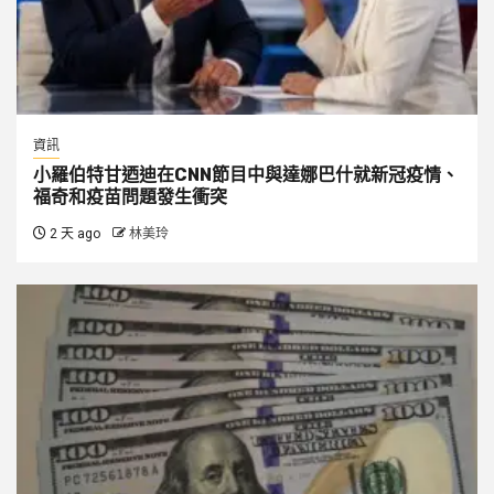
資訊
小羅伯特甘迺迪在CNN節目中與達娜巴什就新冠疫情、
福奇和疫苗問題發生衝突
2 天 ago
林美玲