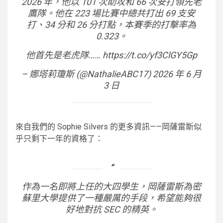
2026 年，他以 101 次助攻和 66 次安打領先老
鷹隊。他在 223 場比賽中總共打出 69 支安
打、34 分和 26 分打點，本賽季的打擊率為
0.323。
他首先是老虎隊…… https://t.co/yf3ClGY5Gp
– 娜塔莉瓊斯 (@NathalieABC17) 2026 年 6 月
3 日
來自我們的 Sophie Silvers 的更多資訊——岡薩雷斯似
乎只剩下一年的資格了：
作為一名即將上任的大四學生，岡薩雷斯為密
蘇里大學提供了一種嚴厲的手段，希望能夠很
好地對抗 SEC 的精英。