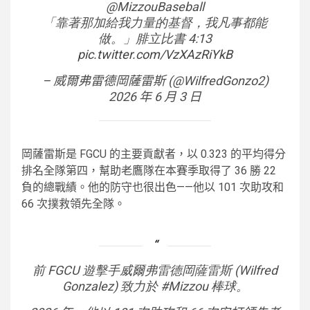
@MizzouBaseball
「靠著那加給我力量的基督，我凡事都能
做。」腓立比書 4:13
pic.twitter.com/VzXAzRiYkB
– 威爾弗雷德岡薩雷斯 (@WilfredGonzo2)
2026 年 6 月 3 日
岡薩雷斯是 FGCU 的主要貢獻者，以 0.323 的平均得分
排名全隊第四，幫助老鷹隊在本賽季取得了 36 勝 22
負的總戰績。他的防守也很出色——他以 101 次助攻和
66 次撲救領先全隊。
前 FGCU 遊擊手威爾弗雷德岡薩雷斯 (Wilfred
Gonzalez) 致力於 #Mizzou 棒球。