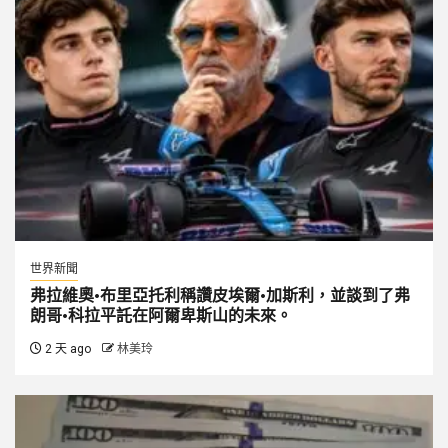
世界新聞
弗拉維奧·布里亞托利稱讚皮埃爾·加斯利，並談到了弗
朗哥·科拉平託在阿爾卑斯山的未來。
2 天 ago
林美玲