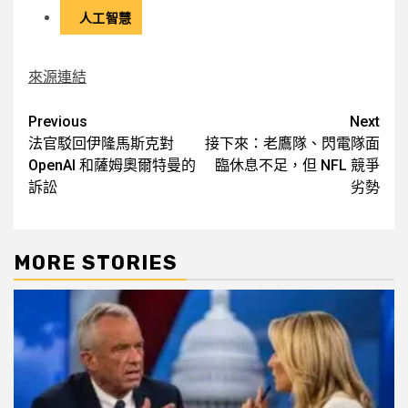
人工智慧
來源連結
Post
Previous
Next
法官駁回伊隆馬斯克對
接下來：老鷹隊、閃電隊面
navigation
OpenAI 和薩姆奧爾特曼的
臨休息不足，但 NFL 競爭
訴訟
劣勢
MORE STORIES