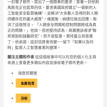
一封電子郵件，提出了一個簡單的要求：簽署一封他和
馬斯克正在起草的信，要求美國政府建立“一個新的人
工智能安全監管機構”，並解決“大多數人忽視的對人類
持續存在的最大威脅”。幾週後，納德拉做出回應，取
消了這個想法。 「人類安全問題和控制問題將成為真
正的問題，」他說。但他堅持認為，高層應該尋求“聯
邦資助和鼓勵研究”，而不是監督。奧特曼立刻答應
了。他承諾，這封信將會改變——留下「如果以及何
時」監管人工智慧產業的選擇。
關注主題和作者
從這個故事中可以在您的個人化主頁
來源上查看更多類似內容並接收電子郵件更新。
海登菲爾德
全部包含
分析