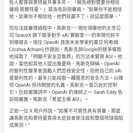
些人都曾與奧特曼共事多年。 「被告絕對需要你相信
薩姆·奧爾特曼，」莫洛告訴陪審員。 “如果你不能相信
他，如果你不相信他，他們就贏不了。就這麼簡單。”
但在法庭審理過程中，馬斯克——現在領導他的太空公
司 SpaceX 旗下競爭對手 xAI 實驗室——的表現也好不
到哪裡去。現任 OpenAI 首席未來學家約書亞·阿希姆
(Joshua Achiam) 作證說，馬斯克與Google的競爭導致
他採取了「明顯不安全且魯莽」的方法來實現 AGI。他
說，當他和其他人提出擔憂時，馬斯克辯稱，OpenAI
的營利性變革會激勵人們忽視安全性，但他自己的 xAI
是營利性的，最多只能採取一種隨意的安全方法。以確
保 OpenAI 保持開放的名義，馬斯克一直沉迷於控制
它。在結案陳詞中，OpenAI 的律師之一 Sarah Eddy 告
訴陪審團，馬斯克「希望主導 AGI」。
正如一位 X 用戶所說，“如果不可靠性具有質量，那麼
讓馬斯克和奧特曼靠得太近就會使法庭和整個地球塌陷
成黑洞。”