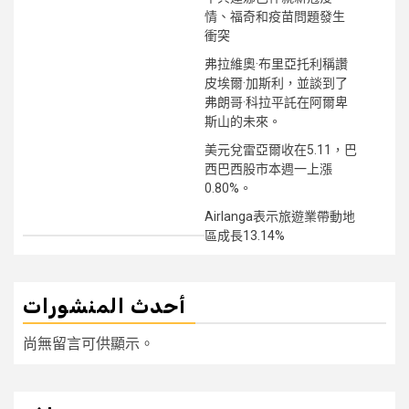
情、福奇和疫苗問題發生
衝突
弗拉維奧·布里亞托利稱讚
皮埃爾·加斯利，並談到了
弗朗哥·科拉平託在阿爾卑
斯山的未來。
美元兌雷亞爾收在5.11，巴
西巴西股市本週一上漲
0.80%。
Airlanga表示旅遊業帶動地
區成長13.14%
أحدث المنشورات
尚無留言可供顯示。