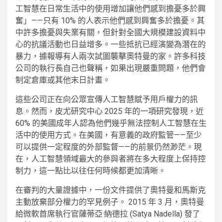
工智慧在日常生活中的使用增加讓他們感到擔憂多於興
奮」——只有 10% 的人表示他們感到興奮多於擔憂。其
中許多擔憂與失業有關，但針對全國大規模建設資料中
心的抗議活動也日益增多。一些抵抗已經演變為潛在的
暴力，據報導有人兩次試圖襲擊奧特曼的家。許多科技
公司的執行長自己也聲稱，如果出現嚴重問題，他們會
制定倉庫或其他末日計畫。
這些公司正在向公眾宣傳人工智慧賦予用戶權力的訊
息。然而，皮尤研究中心 2025 年的一項研究發現，近
60% 的美國成年人認為他們幾乎無法控制人工智慧在生
活中的使用方式。在美國，有意義的政府監管——至少
可以提供一定程度的外部監督——的前景仍然渺茫。現
在，人工智慧領域最大的參與者將在多大程度上保持控
制力，這一點比以往任何時候都更加清晰。
在審判的大量證據中，一份文件提供了奧特曼和馬斯克
主動放棄部分權力的罕見例子。 2015 年 3 月，奧特曼
給微軟首席執行官薩蒂亞·納德拉 (Satya Nadella) 發了