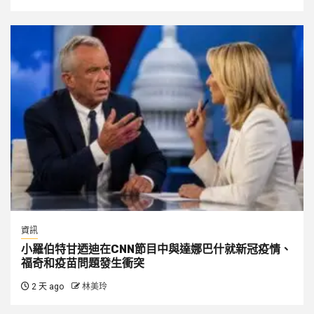
資訊
小羅伯特甘迺迪在CNN節目中與達娜巴什就新冠疫情、
福奇和疫苗問題發生衝突
2 天 ago
林美玲