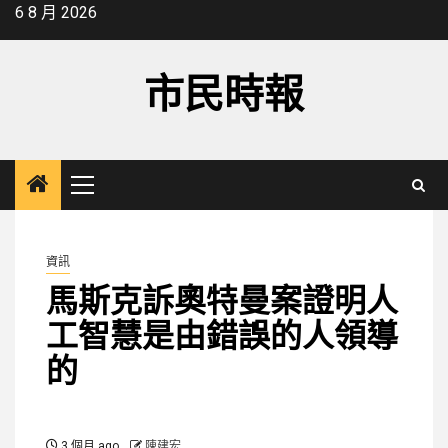
Skip
6 8 月 2026
to
content
市民時報
Primary
Menu
資訊
馬斯克訴奧特曼案證明人
工智慧是由錯誤的人領導
的
3 個月 ago
陳建宏