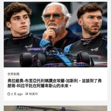
世界新聞
弗拉維奧·布里亞托利稱讚皮埃爾·加斯利，並談到了弗
朗哥·科拉平託在阿爾卑斯山的未來。
2 天 ago
林美玲