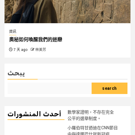
資訊
奧秘如何喚醒我們的迷戀
7 天 ago
林美芳
يبحث
search
數學家證明，不存在完全
أحدث المنشورات
公平的選舉制度。
小羅伯特甘迺迪在CNN節目
中與達娜巴什就新冠疫