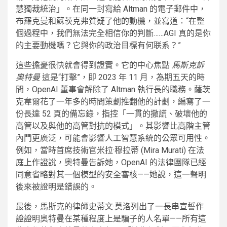
慧獨裁統治」。在同一封寫給 Altman 的電子郵件中，
布羅克曼和蘇茨克弗質疑了他的動機，並寫道：“在整
個過程中，我們無法完全相信你的判斷……AGI 真的是你
的主要動機嗎？它與你的政治目標有何联系？”
這些擔憂很快就會得到證實。它的中心焦點
馬斯克訴
奧特曼
這是“打擊”，即 2023 年 11 月，為期五天的時
間，OpenAI 董事會解除了 Altman 執行長的職務。薩茨
克韋爾花了一年多的時間策劃推翻他的計劃，編寫了一
份長達 52 頁的備忘錄，指控「一貫的撒謊、破壞他的
高管以及與他的高管對抗的模式」。其影響比高階主管
內鬥更廣泛，可能會影響人工智慧系統的公眾可用性。
例如，當時首席技術官米拉·穆拉蒂 (Mira Murati) 在法
庭上作證說，奧特曼告訴她，OpenAI 的法律團隊已經
同意省略對其一個模型的安全審核——她說，這一聲明
後來被證明是錯誤的。
最後，馬斯克的律師史蒂文·莫洛列出了一長串宣誓作
證證明奧特曼在某種程度上是騙子的人名單——所有這