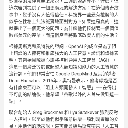
從嚴格的法律意義上來說，三週的證詞算不了什麼。但
這次審判提供了一個更廣泛的解決方案：在這個傳奇故
事中，幾乎沒有人值得信任。科技界一些最有權勢的人
似乎在性格上無法誠實地面對對方。如果這是真的，這
就提出了一個更大的問題：為什麼他們控制著一個價值
數兆美元的產業，而這個產業將徹底改變人們的生活？
根據馬斯克和奧特曼的證詞，OpenAI 的成立是為了阻
止錯誤的人擁有和推廣強大的人工智慧。證詞和證據表
明，其創始團隊擔心誰將控制通用人工智慧（AGI），
這是一個廣泛等於或超越人類知識和能力的人工智慧的
流行詞。他們非常害怕 Google DeepMind 及其領導者
Demi Hassabi。 2015年，奧特曼表示，他考慮過是否
有什麼東西可以「阻止人類開發人工智慧」——在得出
不可能的結論後，他希望「谷歌以外的人首先做到這一
點」。
聯合創始人 Greg Brockman 和 Ilya Sutskever 強烈反對
一人控制，以至於他們似乎願意破壞一項利潤豐厚的交
易，用他們的話來說，這可能會給馬斯克帶來「人工智