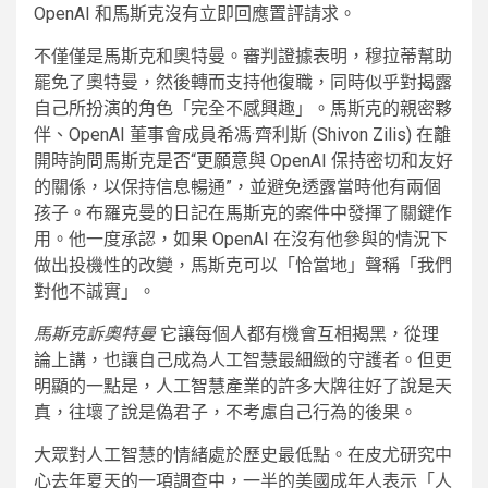
OpenAI 和馬斯克沒有立即回應置評請求。
不僅僅是馬斯克和奧特曼。審判證據表明，穆拉蒂幫助
罷免了奧特曼，然後轉而支持他復職，同時似乎對揭露
自己所扮演的角色「完全不感興趣」。馬斯克的親密夥
伴、OpenAI 董事會成員希馮·齊利斯 (Shivon Zilis) 在離
開時詢問馬斯克是否“更願意與 OpenAI 保持密切和友好
的關係，以保持信息暢通”，並避免透露當時他有兩個
孩子。布羅克曼的日記在馬斯克的案件中發揮了關鍵作
用。他一度承認，如果 OpenAI 在沒有他參與的情況下
做出投機性的改變，馬斯克可以「恰當地」聲稱「我們
對他不誠實」。
馬斯克訴奧特曼
它讓每個人都有機會互相揭黑，從理
論上講，也讓自己成為人工智慧最細緻的守護者。但更
明顯的一點是，人工智慧產業的許多大牌往好了說是天
真，往壞了說是偽君子，不考慮自己行為的後果。
大眾對人工智慧的情緒處於歷史最低點。在皮尤研究中
心去年夏天的一項調查中，一半的美國成年人表示「人