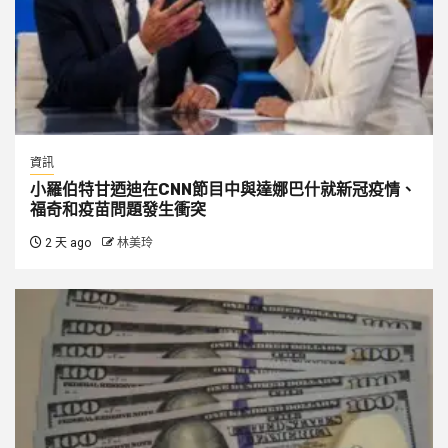
資訊
小羅伯特甘迺迪在CNN節目中與達娜巴什就新冠疫情、
福奇和疫苗問題發生衝突
2 天 ago
林美玲