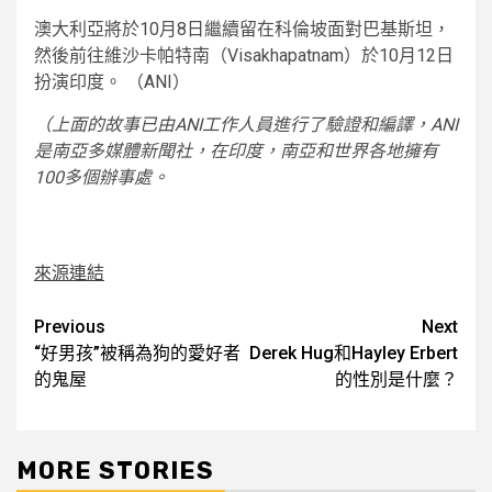
澳大利亞將於10月8日繼續留在科倫坡面對巴基斯坦，
然後前往維沙卡帕特南（Visakhapatnam）於10月12日
扮演印度。 （ANI）
（上面的故事已由ANI工作人員進行了驗證和編譯，ANI
是南亞多媒體新聞社，在印度，南亞和世界各地擁有
100多個辦事處。
來源連結
Post
Previous
Next
“好男孩”被稱為狗的愛好者
Derek Hug和Hayley Erbert
navigation
的鬼屋
的性別是什麼？
MORE STORIES