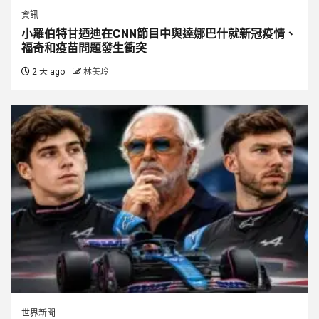
資訊
小羅伯特甘迺迪在CNN節目中與達娜巴什就新冠疫情、
福奇和疫苗問題發生衝突
2 天 ago
林美玲
世界新聞