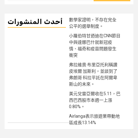
數學家證明，不存在完全
أحدث المنشورات
公平的選舉制度。
小羅伯特甘迺迪在CNN節目
中與達娜巴什就新冠疫
情、福奇和疫苗問題發生
衝突
弗拉維奧·布里亞托利稱讚
皮埃爾·加斯利，並談到了
弗朗哥·科拉平託在阿爾卑
斯山的未來。
美元兌雷亞爾收在5.11，巴
西巴西股市本週一上漲
0.80%。
Airlanga表示旅遊業帶動地
區成長13.14%