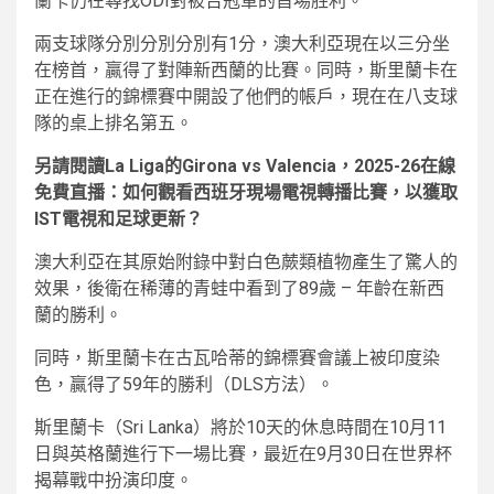
蘭卡仍在尋找ODI對被告冠軍的首場胜利。
兩支球隊分別分別分別有1分，澳大利亞現在以三分坐
在榜首，贏得了對陣新西蘭的比賽。同時，斯里蘭卡在
正在進行的錦標賽中開設了他們的帳戶，現在在八支球
隊的桌上排名第五。
另請閱讀La Liga的Girona vs Valencia，2025-26在線
免費直播：如何觀看西班牙現場電視轉播比賽，以獲取
IST電視和足球更新？
澳大利亞在其原始附錄中對白色蕨類植物產生了驚人的
效果，後衛在稀薄的青蛙中看到了89歲 – 年齡在新西
蘭的勝利。
同時，斯里蘭卡在古瓦哈蒂的錦標賽會議上被印度染
色，贏得了59年的勝利（DLS方法）。
斯里蘭卡（Sri Lanka）將於10天的休息時間在10月11
日與英格蘭進行下一場比賽，最近在9月30日在世界杯
揭幕戰中扮演印度。