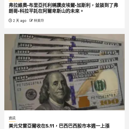
弗拉維奧·布里亞托利稱讚皮埃爾·加斯利，並談到了弗
朗哥·科拉平託在阿爾卑斯山的未來。
2 天 ago
林美玲
資訊
美元兌雷亞爾收在5.11，巴西巴西股市本週一上漲