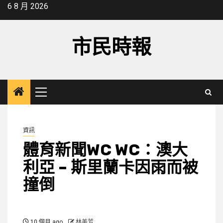
Skip
6 8 月 2026
to
content
市民時報
Primary
Menu
資訊
體育新聞WC WC：澳大
利亞 – 斯里蘭卡因雨而被
撞倒
10 個月 ago
林美芳