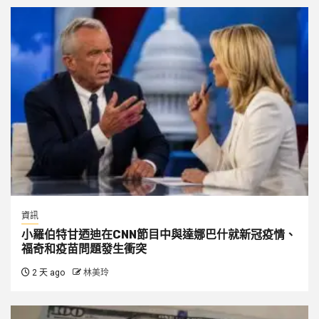
資訊
小羅伯特甘迺迪在CNN節目中與達娜巴什就新冠疫情、
福奇和疫苗問題發生衝突
2 天 ago
林美玲