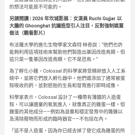
的想法可能是不可能的。
另請閱讀 | 2026 年坎城影展：女演員 Ruchi Gujjar 以
大膽的 Ghoonghat 抗議造型引人注目，反對強制遮蓋
做法（觀看影片）
布法羅大學的進化生物學家文森特·林奇說：“他們也許
能夠利用這項技術來幫助他們製造出基因改造鳥類，但
這只是一隻基因改造鳥類。它不是恐鳥。”
為了孵化小雞，Colossal 的科學家將受精卵放入人工系
統中，並將它們放入孵化器中。他們還添加了通常被蛋
殼吸收的鈣，並對胚胎的生長和發育進行即時成像。
科學家表示，Colossal 設計了一種帶有薄膜的人造蛋
殼，可以讓適量的氧氣進入，就像真正的雞蛋一樣。但
雞蛋的其他成分——例如為滋養和穩定發育中的雛雞以
及清除廢物而形成的臨時器官——不包括在內。
「這不是人造蛋，因為你已經去掉了使它成為雞蛋的所