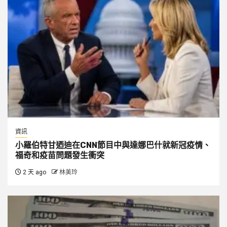
資訊
小羅伯特甘迺迪在CNN節目中與達娜巴什就新冠疫情、
福奇和疫苗問題發生衝突
2 天 ago
林美玲