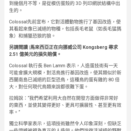
到幾個月不等，是從模仿蛋殼的 3D 列印網狀結構中出
生的。
Colossal先前宣布，它對活體動物進行了基因改造，使
其看起來像已滅絕的物種，包括長毛老鼠（如長毛猛獁
象）和捕獵恐狼的狼。
另請閱讀 |馬來西亞正在向挪威公司 Kongsberg 尋求
2.51 億美元的損失賠償。
Colossal 執行長 Ben Lamm 表示，人造蛋技術有一天
可能會擴大規模，對活鳥進行基因改造，使其類似於新
西蘭南島已滅絕的巨型恐鳥，這種鳥的蛋有雞的 80 倍
大，對任何現代鳥類來說都很難下蛋。
拉姆說：“我們希望利用大自然在開發方面做得非常好
的東西，並使其變得更好、更具可擴展性、甚至更有效
率。”
獨立科學家表示，這項技術雖然令人印象深刻，但缺乏
一些證據被視為真正的人造卵。他們說復活滅絕的野獸