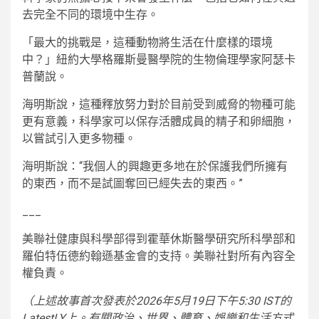
去完全不同的環境中生存。
「最大的挑戰是，這種動物將生活在什麼樣的環境
中？」紐約大學格羅斯曼醫學院的生物倫理學家阿瑟卡
普蘭說。
海明斯說，這種釋放努力對於目前受到威脅的物種可能
更有意義，科學家可以保存活體成員的精子和卵細胞，
以嘗試引入更多物種。
海明斯說：“我個人的興趣更多地在於保護我們所擁有
的東西，而不是試圖奪回已經失去的東西。”
___
美聯社健康與科學部得到霍華休斯醫學研究所科學部和
羅伯特伍德約翰遜基金會的支持。美聯社對所有內容全
權負責。
（上述故事首次發表於2026年5月19日下午5:30 IST的
LatestLY上。有關政治、世界、體育、娛樂和生活方式