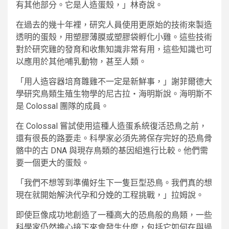
有其他部分。它是人造蛋殼，」林奇說。
在過去的幾十年裡，研究人員使用更原始的技術來製造
透明的蛋殼，用塑膠薄膜或塑膠袋孵化小雞。這些技術
對於研究雞的發育和收集知識非常有用，這些知識也可
以應用於其他哺乳動物，甚至人類。
「用人造容器培育雛雞不一定是新鮮事，」謝菲爾德大
學研究鳥類生殖生物學的尼古拉‧海明斯說。海明斯不
是 Colossal 團隊的成員。
在 Colossal 嘗試使用這種人造蛋系統復活恐鳥之前，
還有很長的路要走。科學家必須先將保存完好的恐鳥骨
骼中的古 DNA 與現存鳥類的基因組進行比較。他們需
要一個更大的蛋殼。
「我們不想等到準備好生下一隻巨型恐鳥。我們真的想
現在就開始解決代孕和分娩的工程挑戰，」拉姆說。
即使巨像成功地創造了一種高大的恐鳥般的鳥類，一些
科學家仍然擔心接下來會發生什麼，包括它如何在與過