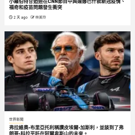
小羅伯特甘迺迪在CNN節目中與達娜巴什就新冠疫情、
福奇和疫苗問題發生衝突
2 天 ago
林美玲
世界新聞
弗拉維奧·布里亞托利稱讚皮埃爾·加斯利，並談到了弗
朗哥·科拉平託在阿爾卑斯山的未來。