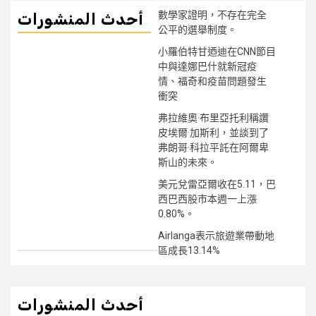
數學家證明，不存在完全
أحدث المنشورات
公平的選舉制度。
小羅伯特甘迺迪在CNN節目
中與達娜巴什就新冠疫
情、福奇和疫苗問題發生
衝突
弗拉維奧·布里亞托利稱讚
皮埃爾·加斯利，並談到了
弗朗哥·科拉平託在阿爾卑
斯山的未來。
美元兌雷亞爾收在5.11，巴
西巴西股市本週一上漲
0.80%。
Airlanga表示旅遊業帶動地
區成長13.14%
أحدث المنشورات