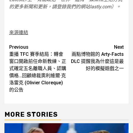
的更多新聞和更新，請登錄我們的網站lastly.com）。
來源連結
Post
Previous
Next
重播 TFC 賽季結局：轉會
兩點博物館的 Arty-Facts
navigation
窗口開啟前任命新教練、正
DLC 提醒我為什麼這是最
式確定五名離職人員、認購
好的模擬遊戲之一
價格…回顧總裁奧利維爾·克
洛雷克 (Olivier Cloreque)
的公告
MORE STORIES