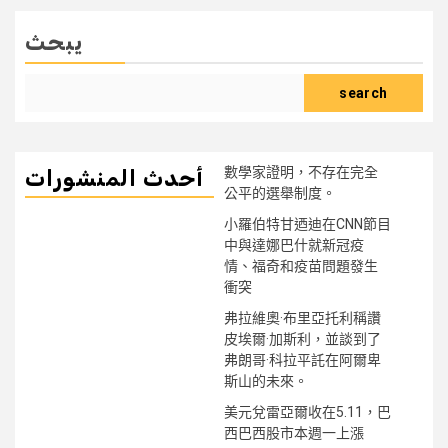
يبحث
search
數學家證明，不存在完全
أحدث المنشورات
公平的選舉制度。
小羅伯特甘迺迪在CNN節目
中與達娜巴什就新冠疫
情、福奇和疫苗問題發生
衝突
弗拉維奧·布里亞托利稱讚
皮埃爾·加斯利，並談到了
弗朗哥·科拉平託在阿爾卑
斯山的未來。
美元兌雷亞爾收在5.11，巴
西巴西股市本週一上漲