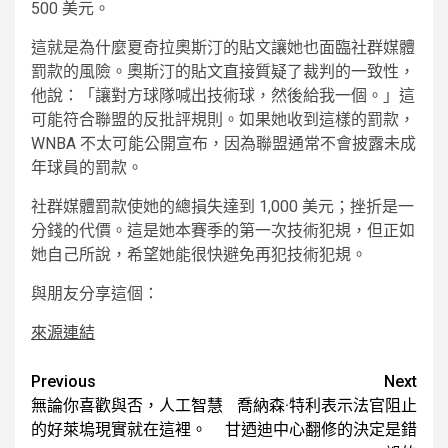
500 美元。
這就是為什麼夏奇拉奧斯汀的貼文讓她也面臨社群媒體
罰款的風險。奧斯汀的貼文直接質疑了裁判的一致性，
他說：「讓對方球隊喊出技術球，然後給我一個。」這
可能符合聯盟的反批評規則。如果她收到這樣的罰款，
WNBA 不太可能公開宣布，因為聯盟通常不會披露未成
年球員的罰款。
社群媒體罰款使她的總損失達到 1,000 美元；挫折是一
分錢的代價。這是她本賽季的第一次技術犯規，但正如
她自己所說，希望她能很快避免再犯技術犯規。
與朋友分享這個：
來源連結
Post
Previous
Next
無論你喜歡與否，人工智慧
喬納森·特利表示法官阻止
navigation
的好萊塢現實就在這裡。
甘迺迪中心翻修的決定是錯