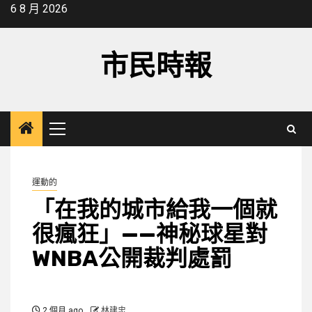
Skip
6 8 月 2026
to
content
市民時報
Primary
Menu
運動的
「在我的城市給我一個就
很瘋狂」——神秘球星對
WNBA公開裁判處罰
2 個月 ago
林建忠