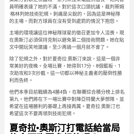
員明確表達了她的不滿。對於這次口頭抗議，裁判蒂姆
·格林判她技術犯規。刺痛是尖銳的，因為這是神秘隊
的主場，而對方球員在沒有受到處罰的情況下抱怨。
主場的環境讓這位神秘隊球星的徵召更加令人沮喪。現
在奧斯汀必須保持克制以避免第二個技術問題。她在貼
文中開玩笑地建議，至少再過一個月就不會了。
除了犯規之外，對於夏奇拉·奧斯汀來說，這是一個非
常美好的夜晚。全場比賽，她得到17分、8個籃板、1
次助攻和3次抄截。這一切都以神秘主義者的壓倒性勝
利而告終。
他們本季目前戰績為4勝4負，在聯賽綜合積分榜上排名
第九。他們將在下一場比賽中對陣亞特蘭大夢想隊，並
希望在這場勝利的基礎上再接再厲。夏奇拉·奧斯汀也
希望這次不要再領到技術犯規。
夏奇拉·奧斯汀打電話給當局