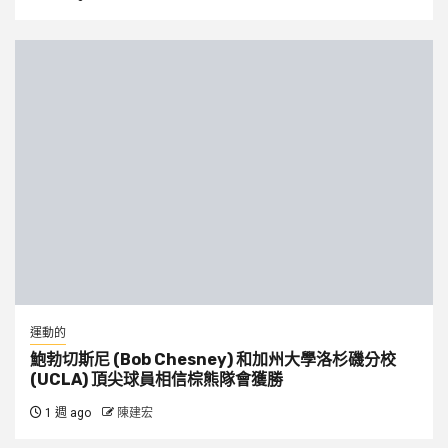
運動的
鮑勃切斯尼 (Bob Chesney) 和加州大學洛杉磯分校
(UCLA) 頂尖球員相信棕熊隊會獲勝
1 週 ago
陳建宏