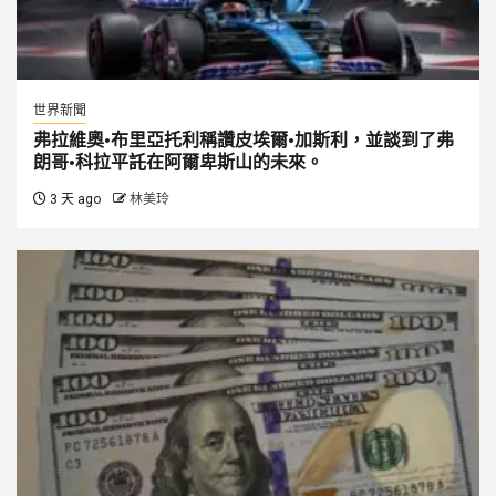
世界新聞
弗拉維奧·布里亞托利稱讚皮埃爾·加斯利，並談到了弗
朗哥·科拉平託在阿爾卑斯山的未來。
3 天 ago
林美玲