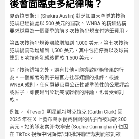
後會面臨更多紀律嗎？
夏奇拉奧斯汀 (Shakira Austin) 對芝加哥天空隊的技術
犯規已經被處以 500 美元的罰款。 WNBA 的精細結構
要求球員為一個賽季的前 3 次技術犯規支付這筆費用。
第四次技術犯規後罰款增加到 1,000 美元，第七次技術
犯規後罰款增加到 1,500 美元，其中包括停賽以及球員
達到 8 次技術犯規後罰款 1,500 美元。
除了技術錯誤之外，還有其他可能導致財務後果的行
為。一個顯著的例子是官方社群媒體的批評。根據
WNBA 規則，任何質疑官員公正性或準確性的公眾評論
或帖子，即使是出於玩笑或輕鬆的評論，也會受到罰
款。
例如，《Fever》明星凱特琳克拉克 (Caitlin Clark) 因
2025 年在 X 上發布與季後賽相關的帖子而被罰款 200
美元。她的隊友索菲·坎寧安 (Sophie Cunningham) 也因
在 TikTok 視頻中明顯標記和批評聯盟裁判而被罰款