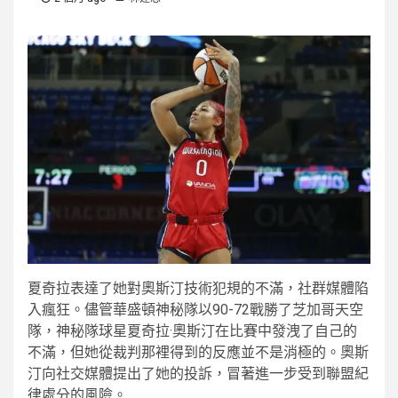
夏奇拉表達了她對奧斯汀技術犯規的不滿，社群媒體陷
入瘋狂。儘管華盛頓神秘隊以90-72戰勝了芝加哥天空
隊，神秘隊球星夏奇拉·奧斯汀在比賽中發洩了自己的
不滿，但她從裁判那裡得到的反應並不是消極的。奧斯
汀向社交媒體提出了她的投訴，冒著進一步受到聯盟紀
律處分的風險。