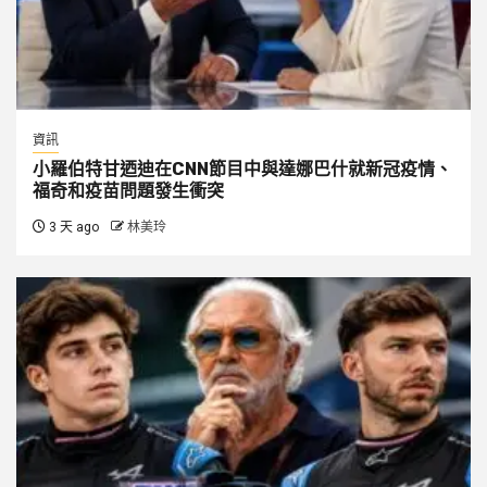
資訊
小羅伯特甘迺迪在CNN節目中與達娜巴什就新冠疫情、
福奇和疫苗問題發生衝突
3 天 ago
林美玲