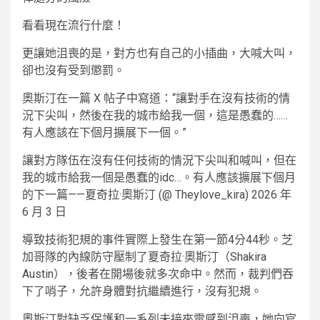
看看現在流行什麼！
更讓她沮喪的是，對方也有自己的小插曲，大喊大叫，
卻也沒有受到懲罰。
奧斯汀在一篇 X 帖子中寫道：“讓對手在沒有技術的情
況下尖叫，然後在我的城市給我一個，這是愚蠢的……
有人應該在下個月擴展下一個。”
讓對方隊伍在沒有任何技術的情況下尖叫和喊叫，但在
我的城市給我一個是愚蠢的idc…。有人應該擴展下個月
的下一篇——夏奇拉·奧斯汀 (@ Theylove_kira) 2026 年
6 月 3 日
導致技術犯規的事件實際上發生在第一節4分44秒。芝
加哥隊的內線防守壓制了夏奇拉·奧斯汀（Shakira
Austin），後者在開場後就多次命中。然而，裁判們吞
下了哨子，允許身體對抗繼續進行，沒有犯規。
奧斯汀對缺乏保護和一系列未接來電感到沮喪，她向官