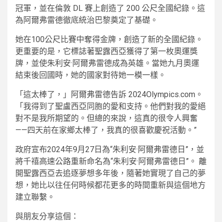
冠軍，並在倫敦 DL 賽上創造了 200 公尺全國紀錄。這
為阿爾弗雷德徹底統治巴黎奠定了基礎。
她在100公尺比賽中奪得金牌，創造了新的全國紀錄。
更重要的是，它標誌著聖露西亞獲得了第一枚奧運獎
牌，並使朱利安·阿爾弗雷德成為英雄。當她九月奧運
結束後回國時，她的國家對待她一模一樣。
「這太棒了，」阿爾弗雷德告訴 2024Olympics.com。
「我得到了聖盧西亞同胞的愛和支持。他們對我的愛絕
對不是我所期望的。但總的來說，這真的很令人興奮
——四天前在家鄉太棒了，我真的很喜歡慶祝活動。”
政府宣布2024年9月27日為“朱利安·阿爾弗雷德日”，並
將千禧高速公路重新命名為“朱利安·阿爾弗雷德日”。
離
開聖露西亞去追逐夢想多年後，隨著她實現了自己的夢
想，她比以往任何時候都花更多的時間重新與這個地方
建立聯繫。
與朋友分享這個：