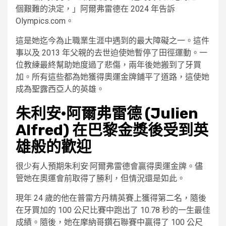
個艱難的決定，」阿爾弗雷德在 2024 年告訴
Olympics.com。
這是她迄今為止職業生涯中遇到的最大障礙之一。這件
事以及 2013 年父親的去世迫使她暫停了田徑運動。一
位教練最終幫助她度過了悲傷，兩年後她搬到了牙買
加。所有這些都為她獲得奧運金牌鋪平了道路，這使她
成為聖露西亞人的英雄。
朱利安·阿爾弗雷德 (Julien
Alfred) 在巴黎金獎後受到英
雄般的歡迎
很少有人預期朱利安·阿爾弗雷德會贏得奧運金牌。儘
管她在奧運會前取得了勝利，但情況還是如此。
現年 24 歲的他在普雷方丹精英賽上獲得第二名，隨後
在牙買加的 100 公尺比賽中跑出了 10.78 秒的一生最佳
成績。隨後，她在摩納哥鑽石聯賽中贏得了 100 公尺