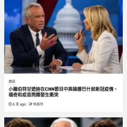
資訊
小羅伯特甘迺迪在CNN節目中與達娜巴什就新冠疫情、
福奇和疫苗問題發生衝突
6 天 ago
林美玲