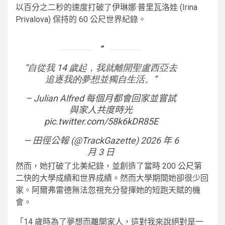
以百分之二秒的速度打破了伊琳娜·普里瓦洛娃 (Irina
Privalova) 保持的 60 公尺世界紀錄。
“自從我 14 歲起，我就離開聖盧西亞去
追逐我的夢想並獨自生活。”
– Julian Alfred 每個月都會回家並嘗試
與家人共度時光
pic.twitter.com/58k6kDR85E
— 田徑公報 (@TrackGazette) 2026 年 6
月 3 日
然而，她打破了北美紀錄，並創造了當時 200 公尺第
二快的大學成績和世界成績。然而大學期間她卻很少回
家
。阿爾弗雷德無法忽視充分發揮她的短跑天賦的機
會。
「14 歲時為了夢想而離開家人，這對我來說絕對是一