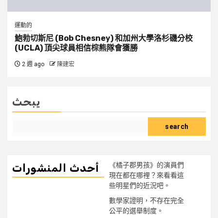
運動的
鮑勃切斯尼 (Bob Chesney) 和加州大學洛杉磯分校
(UCLA) 頂尖球員相信棕熊隊會獲勝
2 週 ago
陳建宏
يبحث
search
《橘子郡男孩》的演員們
أحدث المنشورات
現在都在哪裡？來看看這
些明星們的近況吧。
數學家證明，不存在完全
公平的選舉制度。