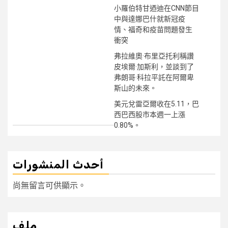
小羅伯特甘迺迪在CNN節目
中與達娜巴什就新冠疫
情、福奇和疫苗問題發生
衝突
弗拉維奧·布里亞托利稱讚
皮埃爾·加斯利，並談到了
弗朗哥·科拉平託在阿爾卑
斯山的未來。
美元兌雷亞爾收在5.11，巴
西巴西股市本週一上漲
0.80%。
أحدث المنشورات
尚無留言可供顯示。
ملف