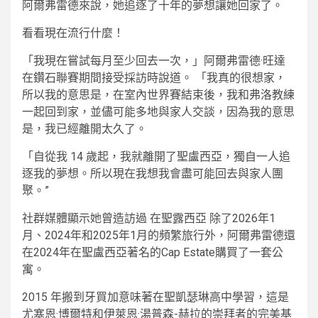
阿爾弗雷德來說，她追逐了十年的夢想讓她回家了。
看看現在流行什麼！
「我現在嘗試每月至少回去一次，」阿爾弗雷德·旺達
在鑽石聯賽期間接受採訪時說道。 「我真的很想家，
所以我的意思是，在室內世界賽結束後，我和弗洛教練
一起回到家，並儘可能多地與家人交談，因為我的意思
是，我已經離開太久了。
「自從我 14 歲起，我就離開了聖盧西亞，獨自一人追
逐我的夢想。所以現在我想我會盡可能回去與家人團
聚。”
社群媒體顯示她曾造訪過
在聖露西亞
除了2026年1
月、2024年和2025年1月的頻繁旅行外，阿爾弗雷德還
在2024年在聖盧西亞著名的Cap Estate購買了一套公
寓。
2015 年搬到牙買加意味著在聖凱瑟琳高中學習，這是
尤塞恩·博爾特和伊萊恩·湯普森-赫拉的崇拜者的完美基