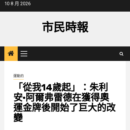
Skip
10 8 月 2026
to
content
市民時報
Primary
Menu
運動的
「從我14歲起」：朱利
安·阿爾弗雷德在獲得奧
運金牌後開始了巨大的改
變