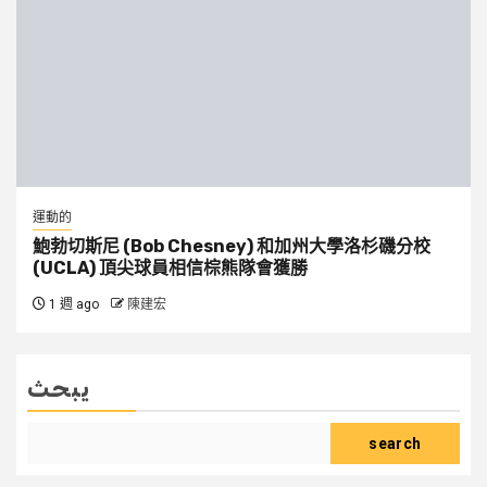
運動的
鮑勃切斯尼 (Bob Chesney) 和加州大學洛杉磯分校
(UCLA) 頂尖球員相信棕熊隊會獲勝
1 週 ago
陳建宏
يبحث
search