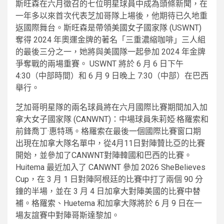
斯旺森在六月徵召的七位明星球員中成為頭條新聞，在
一年多以來首次代表芝加哥隊上場後，他期待已久地重
返國際舞台。斯旺森是帶領美國女子國家隊 (USWNT)
奪得 2024 年奧運金牌的著名「三重濃縮咖啡」三人組
的最後三分之一，她將與美國隊一起參加 2024 年金牌
爭奪戰的兩場重賽。 USWNT 將於 6 月 6 日下午
4:30（中部時間）和 6 月 9 日晚上 7:30（中部）在巴西
舉行。
芝加哥明星隊的兩名球員將在六月國際比賽期間加入加
拿大女子國家隊 (CANWNT)：中場球員朱莉婭·格羅索和
前鋒喬丁·惠特瑪。格羅索在最後一個國際比賽窗口期
出現在加拿大隊名單中，從4月11日對陣贊比亞的比賽
開始，並參加了CANWNT對陣韓國和巴西的比賽。
Huitema 最近加入了 CANWNT 參加 2026 SheBelieves
Cup，在 3 月 1 日對陣阿根廷的比賽中打了兩個 90 分
鐘的半場，並在 3 月 4 日加拿大對陣美國的比賽中替
補。格羅索、Huetema 和加拿大隊將於 6 月 9 日在一
場友誼賽中對陣哥斯達黎加。