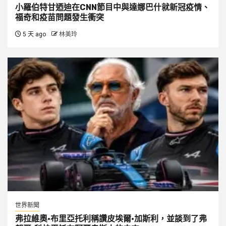
小羅伯特甘迺迪在CNN節目中與達娜巴什就新冠疫情、
福奇和疫苗問題發生衝突
5 天 ago
林美玲
世界新聞
弗拉維奧·布里亞托利稱讚皮埃爾·加斯利，並談到了弗