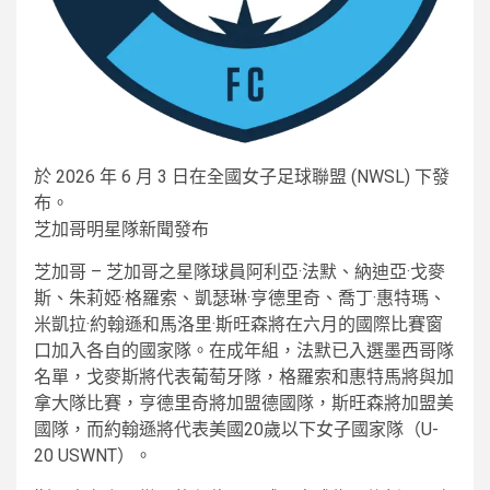
於 2026 年 6 月 3 日在全國女子足球聯盟 (NWSL) 下發
布。
芝加哥明星隊新聞發布
芝加哥 – 芝加哥之星隊球員阿利亞·法默、納迪亞·戈麥
斯、朱莉婭·格羅索、凱瑟琳·亨德里奇、喬丁·惠特瑪、
米凱拉·約翰遜和馬洛里·斯旺森將在六月的國際比賽窗
口加入各自的國家隊。在成年組，法默已入選墨西哥隊
名單，戈麥斯將代表葡萄牙隊，格羅索和惠特馬將與加
拿大隊比賽，亨德里奇將加盟德國隊，斯旺森將加盟美
國隊，而約翰遜將代表美國20歲以下女子國家隊（U-
20 USWNT）。