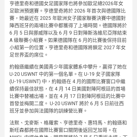
亨德里奇和德國女足國家隊也將參加歐足總2026年女
足歐洲預選賽。亨德里奇將於 2026 年首次與德國隊比
賽，她最近在 2025 年歐洲女子國家聯賽決賽中德國對
陣西班牙的兩場比賽中都獲得了上場時間。德國隊將於
6 月 5 日與挪威隊以及 6 月 9 日對陣斯洛維尼亞隊結束
A 級聯賽小組賽。如果德國隊在 6 月的比賽後保持目前
小組第一的位置，亨德里奇和德國隊將鎖定 2027 年女
足世界盃的席位。
約翰遜繼續在美國青少年國家體系中攀升，贏得了她在
U-20 USWNT 中的第一個名單。在 U-19 女子國家隊
(U-19 USWNT) 中，約翰遜在 4 月的國際比賽窗口中繼
續保持最佳狀態，在 4 月 14 日美國對陣阿根廷的首場
比賽中替補出場，並在 4 月 17 日對陣阿根廷的比賽中
首發並梅開二度。 U-20 USWNT 將於 6 月 5 日前往西
班牙並參加與法國隊的訓練營比賽。
法默、戈麥斯、格羅索、亨德里奇、惠特馬、約翰遜和
斯旺森都將在國際比賽窗口關閉後返回芝加哥。在