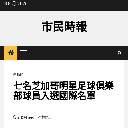
Skip
8 8 月 2026
to
content
市民時報
Primary
Menu
運動的
七名芝加哥明星足球俱樂
部球員入選國際名單
2 個月 ago
林建忠