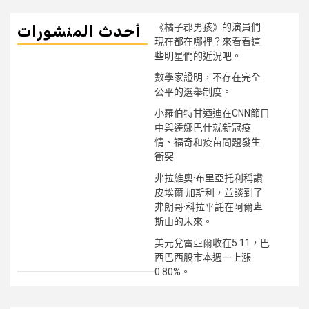
《橘子郡男孩》的演員們
أحدث المنشورات
現在都在哪裡？來看看這
些明星們的近況吧。
數學家證明，不存在完全
公平的選舉制度。
小羅伯特甘迺迪在CNN節目
中與達娜巴什就新冠疫
情、福奇和疫苗問題發生
衝突
弗拉維奧·布里亞托利稱讚
皮埃爾·加斯利，並談到了
弗朗哥·科拉平託在阿爾卑
斯山的未來。
美元兌雷亞爾收在5.11，巴
西巴西股市本週一上漲
0.80%。