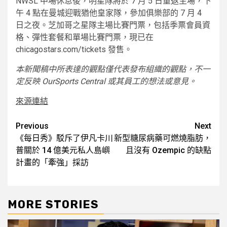
NWSL 中場休息後，明星隊將於 7 月 5 日重返主場，下
午 4 點在曼城迎戰猶他皇家隊，參加俱樂部的 7 月 4
日之夜。芝加哥之星隊主場比賽門票，包括季票會員資
格、彈性套餐和單場比賽門票，現已在
chicagostars.com/tickets 發售。
本新聞稿中所表達的觀點僅代表發布組織的觀點，不一
定反映 OurSports Central 或其員工的想法或意見。
來源連結
Post
Previous
Next
《每日秀》駁斥了伊凡卡川
新型糖尿病藥可燃燒脂肪，
navigation
普關於 14 億美元私人島嶼
且沒有 Ozempic 的缺點
計畫的「牽強」採訪
MORE STORIES