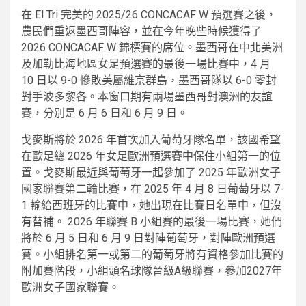
在 El Tri 完美的 2025/26 CONCACAF W 預選賽之後，
農民們重返墨西哥陣容，並在今年晚些時候獲得了
2026 CONCACAF W 錦標賽的席位。墨西哥在中北美洲
及加勒比海地區女足預選賽的最後一場比賽中，4 月
10 日以 9-0 慘敗美屬維京群島，墨西哥隊以 6-0 零封
對手波多黎各。本窗口期有兩場墨西哥對澳洲的友誼
賽，分別是 6 月 6 日和 6 月 9 日。
戈麥斯將於 2026 年首次加入葡萄牙隊名單，該國希望
在歐足總 2026 年女足歐洲預選賽中保住小組第一的位
置。戈麥斯最近與葡萄牙一起參加了 2025 年歐洲女子
國家聯賽第二輪比賽，在 2025 年 4 月 8 日葡萄牙以 7-
1 輸給西班牙的比賽中，她出現在比賽日名單中，但沒
有替補。 2026 年聯賽 B 小組賽的最後一場比賽，她們
將於 6 月 5 日和 6 月 9 日對陣葡萄牙，對陣歐洲預選
賽。小組排名第一或第二的葡萄牙將有資格參加比賽的
附加賽階段，小組頭名球隊晉級A級聯賽，參加2027年
歐洲女子國家聯賽。