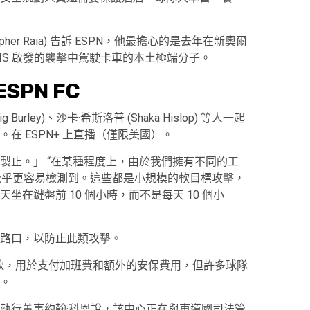
pher Raia) 告訴 ESPN，他最擔心的是去年在新奧爾
一次受 ISIS 啟發的襲擊中駕駛卡車的本土極端分子。
SPN FC
ig Burley)、沙卡·希斯洛普 (Shaka Hislop) 等人一起
在 ESPN+ 上直播（僅限美國）。
製止。」 “在某種程度上，由於我們擁有不同的工
擊現在幾乎更容易檢測到。這些都是小規模的軟目標攻擊，
在鍵盤前 10 個小時，而不是每天 10 個小
路口，以防止此類攻擊。
邦撥款，用於支付加班費和額外的安保費用，但許多球隊
。
執行董事約翰·科恩說，該中心正在與東道國司法管