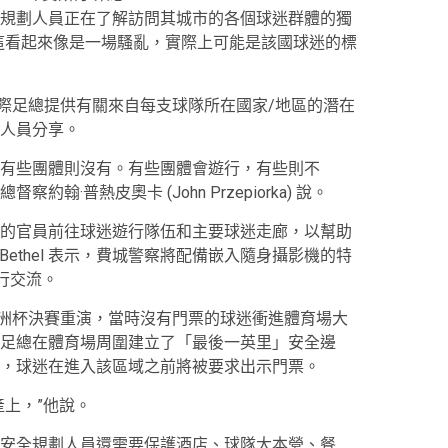
規劃人員正在了解訪問其城市的各個球迷群體的獨
這看起來像是一場騷亂，實際上可能是該國球迷的標
國際足總提供有關來自每支球隊所在國家/地區的潛在
人員分享。
有些團體則沒有。有些團體會遊行，有些則不
·普熱皮奧卡 (John Przepiorka) 說。
的官員前往球迷遊行隊伍和主要球迷走廊，以幫助
 Bethel 表示，費城警察將配備嵌入隨身攝影機的特
行交流。
密美洲杯決賽重演，當時沒有門票的球迷衝進體育場大
足總在體育場周圍建立了「最後一英里」安全邊
，球迷在進入該區域之前將被要求出示門票。
上，”他說。
安全規劃人員還需要保護酒店、球隊大本營、餐