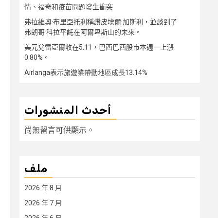
情、福奇和疫苗問題發生衝突
弗拉維奧·布里亞托利稱讚皮埃爾·加斯利，並談到了
弗朗哥·科拉平託在阿爾卑斯山的未來。
美元兌雷亞爾收在5.11，巴西巴西股市本週一上漲
0.80%。
Airlanga表示旅遊業帶動地區成長13.14%
أحدث المنشورات
尚無留言可供顯示。
ملف
2026 年 8 月
2026 年 7 月