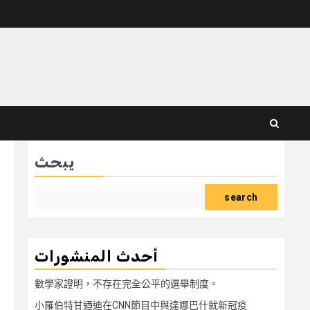
يبحث
search
أحدث المنشورات
數學家證明，不存在完全公平的選舉制度。
小羅伯特甘迺迪在CNN節目中與達娜巴什就新冠疫