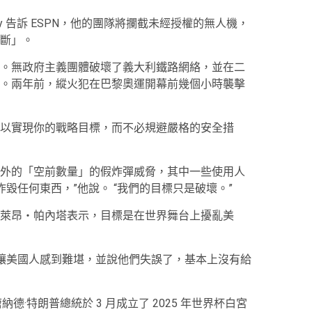
rfey 告訴 ESPN，他的團隊將攔截未經授權的無人機，
斷」。
。無政府主義團體破壞了義大利鐵路網絡，並在二
。兩年前，縱火犯在巴黎奧運開幕前幾個小時襲擊
以實現你的戰略目標，而不必規避嚴格的安全措
外的「空前數量」的假炸彈威脅，其中一些使用人
炸毀任何東西，”他說。 “我們的目標只是破壞。”
萊昂‧帕內塔表示，目標是在世界舞台上擾亂美
價讓美國人感到難堪，並說他們失誤了，基本上沒有給
·特朗普總統於 3 月成立了 2025 年世界杯白宮