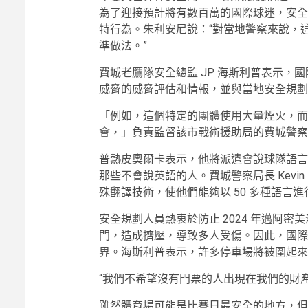
為了迎接預計將有數百萬的國際球迷，安全
特行為。朱利安尼說：“對當地警察來說，
準做法。”
費城老鷹隊安全總監 JP 海斯利普表示，
威脅的威脅評估和情報，並與當地安全規劃
「例如，這個特定的團體使用大量煙火，而
會，」負責監督該市戰術援助局的費城警察總督察約翰
普熱皮奧爾卡表示，他將派遣會說球隊語言
那些不會說英語的人。費城警察局長 Kevin
殊翻譯技術，使他們能夠以 50 多種語言進
安全規劃人員熱衷於防止 2024 年邁阿
門，造成擠壓，導致多人受傷。因此，國際
界。海斯利普表示，許多停車場將被圍起來
“我們不希望沒有門票的人出現在我們的財產
雖然體育場可能是比賽日最安全的地方，但