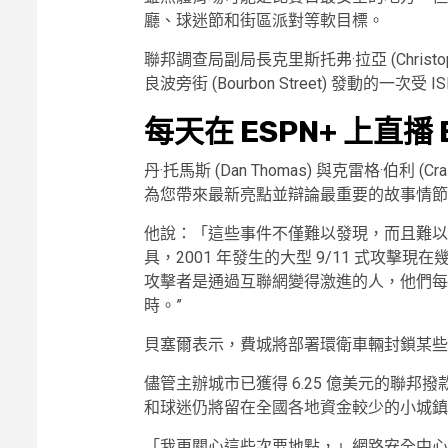
廳、球迷節和街區派對等軟目標。
聯邦調查局副局長克里斯托弗·拉亞 (Christo
良波旁街 (Bourbon Street) 發動的
每天在 ESPN+ 上直播 E
丹·托馬斯 (Dan Thomas) 與克雷格·伯利 (Cra
為您帶來最新亮點並辯論最重要的故事情節。
他說：「這些事件不僅難以發現，而且難以
具，2001 年發生的大型 9/11 式攻
攻擊者是通過互聯網變得激進的人，他們每天坐
時。”
貝塞爾表示，費城將部署環衛車輛封鎖某些
儘管主辦城市已獲得 6.25 億美元的聯
和球迷仍將留在全國各地資金較少的小城鎮
「我更關心這些次要地點，」網路安全中心