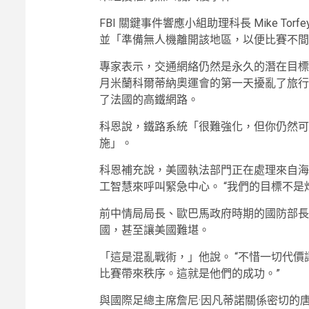
FBI 關鍵事件響應小組助理科長 Mike To
並「準備無人機離開該地區，以便比賽不間
專家表示，交通網絡仍然是永久的潛在目標
月米蘭科爾蒂納奧運會的第一天擾亂了旅行
了法國的高鐵網路。
科恩說，鐵路系統「很難強化，但你仍然可
施」。
科恩補充說，美國執法部門正在處理來自海
工智慧來呼叫緊急中心。 “我們的目標不是
前中情局局長、歐巴馬政府時期的國防部長
國，甚至讓美國難堪。
「這是混亂戰術，」他說。 “不惜一切代
比賽帶來秩序。這就是他們的成功。”
與國際足總主席詹尼·因凡蒂諾關係密切的唐納德