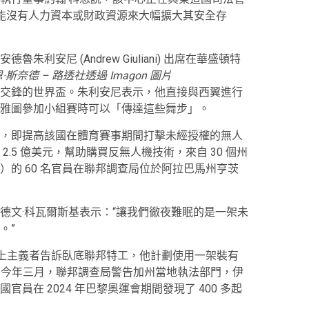
可能沒有人力資本或財政資源來大幅擴大其安全存
魯朱利安尼 (Andrew Giuliani) 出席在華盛頓特
·斯奈德 – 路透社透過 Imagon 圖片
交鋒的世界盃。朱利安尼表示，他直接與西翼進行
雅圖參加小組賽時可以「傳達這些舞步」。
，即提高該國在體育賽事期間打擊未經授權的無人
.5 億美元，幫助購買反無人機技術，來自 30 個州
的 60 名官員在聯邦調查局位於阿拉巴馬州亨茨
德文·科瓦爾斯基表示：“讓我們徹夜難眠的是一架未
。”
至上主義者告訴臥底聯邦特工，他計劃使用一架裝有
網。今年三月，聯邦調查局警告加州當地執法部門，伊
員在 2024 年巴黎奧運會期間發現了 400 多起