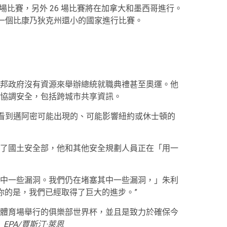
78 場比賽，另外 26 場比賽將在加拿大和墨西哥進行。
在一個比康乃狄克州還小的國家進行比賽。
邦政府沒有資源來舉辦總統就職典禮甚至奧運。他
協調安全，包括跨城市共享資訊。
看到邁阿密可能出現的、可能影響紐約或休士頓的
了國土安全部，他和其他安全規劃人員正在「用一
中一些漏洞。我們仍在堵塞其中一些漏洞，」朱利
你的是，我們已經取得了巨大的進步。”
體育場舉行的俱樂部世界杯，並且是致​​力於確保今
。
EPA/賈斯汀·萊恩