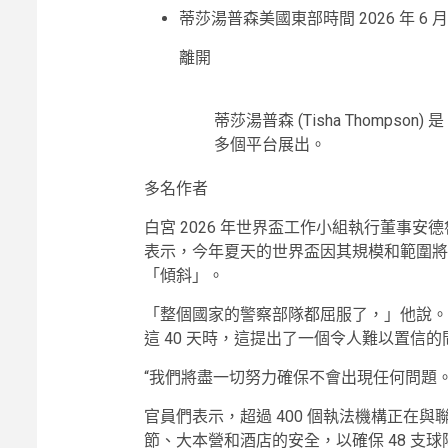
蒂莎湯普森
美國東部時間 2026 年 6 月 
離開
蒂莎湯普森 (Tisha Thomps
多個平台展出。
多名作者
白宮 2026 年世界盃工作小組執行董事安德魯朱利安尼
表示，今年夏天的世界盃因其規模和範圍將
「傾斜」。
「整個國家的警察部隊都屈服了，」他說。
這 40 天時，這提出了一個令人難以置信
“我們將盡一切努力確保不會出現任何問題。
官員們表示，超過 400 個執法機構正在
節、大本營和酒店的安全，以確保 48 支