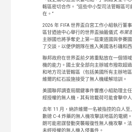
轄區密切合作。 “這些中小型司法管轄區
在。”
2026 年 FIFA 世界盃白宮工作小組執行董事安德
區甘迺迪中心舉行的世界盃抽籤儀式
布萊恩
主辦國也將爭奪史上第一屆東道國與參賽國
了交談，以便伊朗隊在進入美國洛杉磯和西
聯邦政府在世界盃前夕將重點放在一個領域
機的能力。國土安全部向主辦城市撥款超過 2
和地方司法管轄區（包括美國所有主辦地區）
維爾的紅石設施接受了無人機緩解培訓。
美國聯邦調查局關鍵事件響應小組助理主任
經授權的無人機，其有效載荷可能會擊中人
去年 11 月，納許維爾一名被指控的白人
數磅 C-4 炸藥的無人機攻擊該地區的電
朗可能密謀發動突襲報復性無人機攻擊。法國官
未經授權的無人機入侵事件。