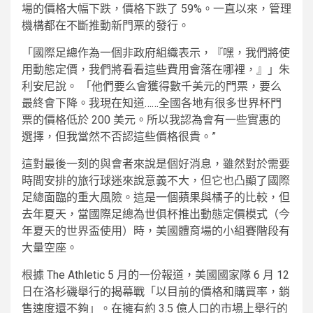
場的價格大幅下跌，價格下跌了 59%。一直以來，管理
機構都在不斷推動新門票的發行。
「國際足總作為一個非政府組織表示，『嘿，我們將使
用動態定價，我們將看看這些費用會落在哪裡，』」朱
利安尼說。 「他們要么會獲得數千美元的門票，要么
最終會下降。我現在知道……全國各地有很多世界杯門
票的價格低於 200 美元。所以我認為會有一些實惠的
選擇，但我當然不否認這些價格很貴。”
這對最後一刻的與會者來說是個好消息，雖然對於需要
時間安排的旅行球迷來說意義不大，但它也凸顯了國際
足總面臨的重大風險。這是一個蘋果與橘子的比較，但
去年夏天，當國際足總為世俱杯推出動態定價模式（今
年夏天的世界盃使用）時，美國體育場的小組賽階段有
大量空座。
根據 The Athletic 5 月的一份報道，美國國家隊 6 月 12
日在洛杉磯舉行的揭幕戰「以目前的價格和購買率，銷
售速度還不夠」。在擁有約 3.5 億人口的市場上舉行的