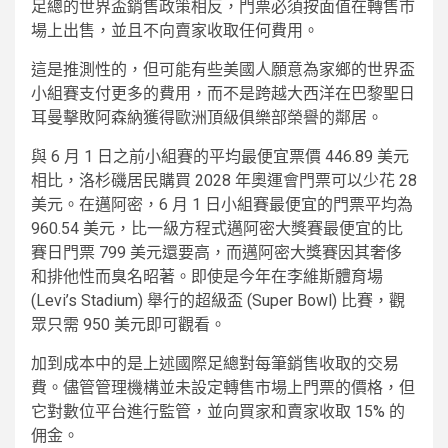
足總的世界盃銷售政策相反，門票必須按面值在轉售市
場上出售，並且不向賣家收取任何費用。
這是推測性的，但可能有些美國人願意為家鄉的世界盃
小組賽支付更多的費用，而不是跨越大西洋在巴黎聖日
耳曼擊敗阿森納獲得歐洲頂級俱樂部榮譽的鄰居。
與 6 月 1 日之前小組賽的平均最便宜票價 446.89 美元
相比，洛杉磯居民購買 2028 年奧運會門票可以少花 28
美元。在邁阿密，6 月 1 日小組賽最便宜的門票平均為
960.54 美元，比一級方程式邁阿密大獎賽最便宜的比
賽日門票 799 美元還要高，而邁阿密大獎賽因其奢侈
和排他性而臭名昭著。即使是今年在李維斯體育場
(Levi’s Stadium) 舉行的超級盃 (Super Bowl) 比賽，觀
眾只需 950 美元即可觀看。
加到成本中的是上述國際足總對每筆銷售收取的交易
費。儘管管理機構並未設定轉售市場上門票的價格，但
它對數位平台進行監管，並向買家和賣家收取 15% 的
佣金。