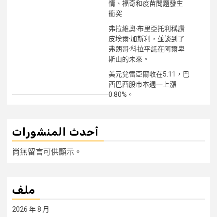
情、福奇和疫苗問題發生
衝突
弗拉維奧·布里亞托利稱讚
皮埃爾·加斯利，並談到了
弗朗哥·科拉平託在阿爾卑
斯山的未來。
美元兌雷亞爾收在5.11，巴
西巴西股市本週一上漲
0.80%。
أحدث المنشورات
尚無留言可供顯示。
ملف
2026 年 8 月