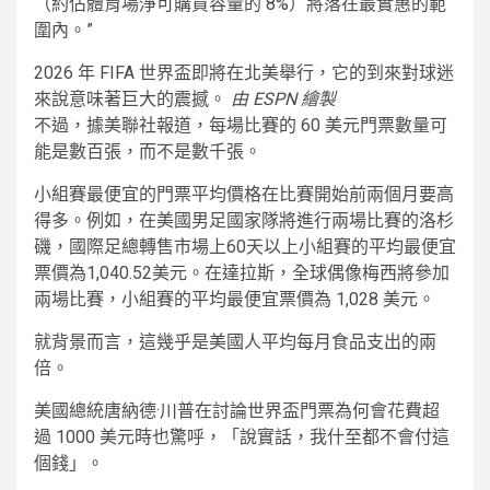
（約佔體育場淨可購買容量的 8%）將落在最實惠的範
圍內。”
2026 年 FIFA 世界盃即將在北美舉行，它的到來對球迷
來說意味著巨大的震撼。
由 ESPN 繪製
不過，據美聯社報道，每場比賽的 60 美元門票數量可
能是數百張，而不是數千張。
小組賽最便宜的門票平均價格在比賽開始前兩個月要高
得多。例如，在美國男足國家隊將進行兩場比賽的洛杉
磯，國際足總轉售市場上60天以上小組賽的平均最便宜
票價為1,040.52美元。在達拉斯，全球偶像梅西將參加
兩場比賽，小組賽的平均最便宜票價為 1,028 美元。
就背景而言，這幾乎是美國人平均每月食品支出的兩
倍。
美國總統唐納德·川普在討論世界盃門票為何會花費超
過 1000 美元時也驚呼，「說實話，我什至都不會付這
個錢」。