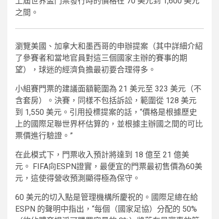
上屆世界盃門票發行時的價格在 70 美元到 1,600 美元
之間。
瀏覽美國、加拿大和墨西哥的申辦提案（其中詳細介紹
了參賽者和當地官員對這三個國家主辦的賽事的期
望），球迷的經濟負擔最初要合理得多。
小組賽門票的建議面額範圍為 21 美元至 323 美元（不
含套房）。決賽，同樣不包括訴訟，範圍從 128 美元
到 1,550 美元。引用投標提案的話，“價格是根據歷史
上的國際足聯世界杯估算的，並根據主辦國之間的可比
票價進行驗證。”
在此模式下，門票收入預計將達到 18 億至 21 億美
元。 FIFA向ESPN證實，最便宜的門票最初售價為60美
元，這使得營收預測顯得極為保守。
60 美元的切入點是管理機構所慶祝的。國際足總在給
ESPN 的聲明中指出，“每個（國家足協）分配的 50%