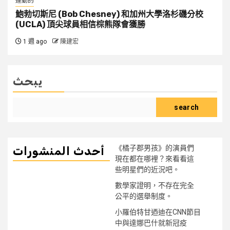
運動的
鮑勃切斯尼 (Bob Chesney) 和加州大學洛杉磯分校
(UCLA) 頂尖球員相信棕熊隊會獲勝
1 週 ago
陳建宏
يبحث
search
《橘子郡男孩》的演員們
أحدث المنشورات
現在都在哪裡？來看看這
些明星們的近況吧。
數學家證明，不存在完全
公平的選舉制度。
小羅伯特甘迺迪在CNN節目
中與達娜巴什就新冠疫