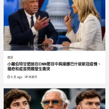
資訊
小羅伯特甘迺迪在CNN節目中與達娜巴什就新冠疫情、
福奇和疫苗問題發生衝突
5 天 ago
林美玲