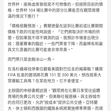
世界杯，座無虛席曾經是不可想像的，但按照目前的價
格，世界杯 104 場比賽中的部分比賽能否在觀眾席爆
滿的情況下進行？
「價格很難預測，」費爾德曼在談到比賽前或比賽期間
價格下跌的可能性時說道。 「它們將取決於市場的供
需，但如果我不得不猜測的話，我預計市場會出現分
歧：隨著賽事的臨近，一些門票會下降，而最稀有和最
具文化意義的比賽可能會非常昂貴。”
而門票只是金融冰山一角。
在洛杉磯尋找停車位觀看美國對巴拉圭的揭幕戰？購買
FIFA 批准的選項將花費 151 至 300 美元。想改搭乘大
眾運輸工具嗎？在某些地方，它不會便宜。
主辦國的申辦書概述道，“觀眾將在比賽日享受往返體
育場的免費公共交通”，但美聯社報道稱，與主辦城市
的合同已更改，允許“按成本”提供公共交通。亞特蘭
大、休士頓和西雅圖的鐵路系統將實施標準票價，而堪