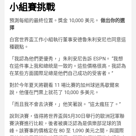
小組賽挑戰
預測每組的最終位置。獎金 10,000 美元。
做出你的選
擇
白宮世界盃工作小組執行董事安德魯朱利安尼也同意這
種觀點。
「我認為他們更優秀，」朱利安尼告訴 ESPN。 “我想
在這件事上我和總統是一致的。這些價格很高，我認為
在某些方面國際足總是他們自己成功的受害者。”
對於今年夏天將觀看 11 場比賽的加州球迷馬歇爾來
說，他僅在門票上就花了 10,000 多美元。
「而且我不會去決賽，」他笑著說。 “這太瘋狂了。”
說到決賽，值得將世界盃與5月30日舉行的歐洲冠軍聯
賽決賽進行比較，後者被廣泛認為是俱樂部足球的頂
峰。該賽事的價格定在 80 至 1,090 美元之間，與國際