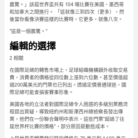
震驚。」該屆世界盃共有 104 場比賽在美國、墨西哥
和加拿大之間進行。 「這就像三到四次（更多），然
後當你看像決賽這樣的比賽時，它更多，就像八次。
“這是一個震驚。”
編輯的選擇
2 相關
在國際足總的轉售市場上，足球組織機構額外收取交易
費，消費者的價格從四位數上漲到六位數。甚至價值超
過200萬美元的門票也已列出。透過定價普通球迷，國
際足總可能會損害賽事形象。
美國各地的立法者對國際足總令人困惑的多級別票務流
程提出質疑，導致紐約州和新澤西州總檢察長發出傳
票，他們在一份聯合聲明中表示，這些門票“超過了往
屆世界杯比賽的價格”，部分原因是動態成本。