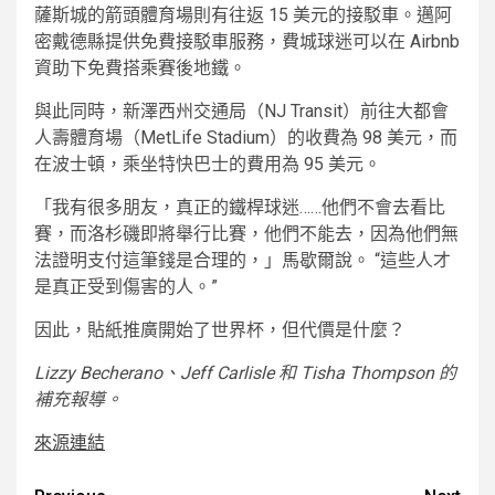
薩斯城的箭頭體育場則有往返 15 美元的接駁車。邁阿
密戴德縣提供免費接駁車服務，費城球迷可以在 Airbnb
資助下免費搭乘賽後地鐵。
與此同時，新澤西州交通局（NJ Transit）前往大都會
人壽體育場（MetLife Stadium）的收費為 98 美元，而
在波士頓，乘坐特快巴士的費用為 95 美元。
「我有很多朋友，真正的鐵桿球迷……他們不會去看比
賽，而洛杉磯即將舉行比賽，他們不能去，因為他們無
法證明支付這筆錢是合理的，」馬歇爾說。 “這些人才
是真正受到傷害的人。”
因此，貼紙推廣開始了世界杯，但代價是什麼？
Lizzy Becherano、Jeff Carlisle 和 Tisha Thompson 的
補充報導。
來源連結