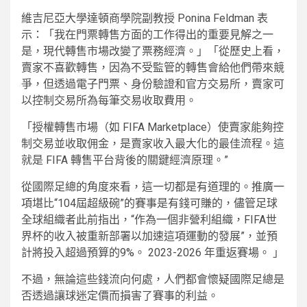
維吉尼亞大學達頓商學院副教授 Ponina Feldman 表
示：「我在門票轉售方面的工作得出的重要見解之一
是，現代轉售市場改變了票務經濟。」「從歷史上看，
賣家不喜歡轉售，因為不受監管的轉售會給他們帶來競
爭，但透過電子門票、身份驗證和官方交易所，賣家可
以控制交易所為每筆交易收取費用。
「授權轉售市場（如 FIFA Marketplace）使賣家能夠控
制交易並收取佣金，是賣家收入最大化的最佳流程。這
就是 FIFA 轉售平台背後的關鍵經濟原理。”
從國際足總的角度來看，這一切都是有道理的。推廣一
項堪比“104屆超級碗”的賽事是有錢可賺的，儘管足球
全球組織者此前指出，“作為一個非營利組織，FIFA世
界杯的收入被重新部署以加速這項運動的發展”，並預
計將投入超過預算的9%。 2023-2026 年重返賽場。 」
不過，無論這些錢流向何處，人們都會懷疑國際足總是
否透過讓球迷定價而損害了賽事的利益。