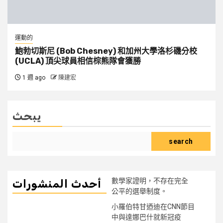
運動的
鮑勃切斯尼 (Bob Chesney) 和加州大學洛杉磯分校
(UCLA) 頂尖球員相信棕熊隊會獲勝
1 週 ago
陳建宏
يبحث
search
數學家證明，不存在完全
أحدث المنشورات
公平的選舉制度。
小羅伯特甘迺迪在CNN節目
中與達娜巴什就新冠疫