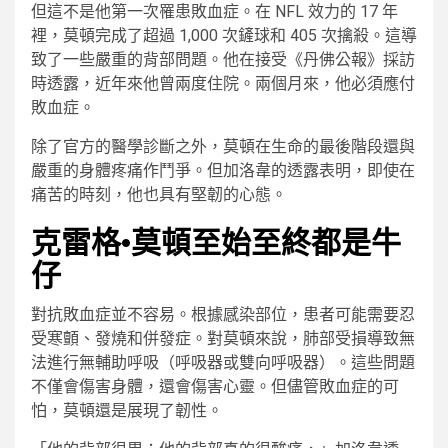
但這不是他第一次罹患敗血症。在 NFL 效力的 17 年
裡，莫頓完成了超過 1,000 次鏟球和 405 次擒殺。這導
致了一些嚴重的背部問題。他在接受《丹佛公報》採訪
時透露，近年來他曾兩度住院。兩個月來，他必須應付
敗血症。
除了官方的醫學診斷之外，莫頓在生命的最後階段還與
嚴重的身體疼痛作鬥爭。但加洛韋的透露表明，即使在
痛苦的時刻，他也具有堅韌的心態。
克雷格·莫頓至始至終都是牛
仔
對抗敗血症並不容易。根據感染部位，患者可能需要忍
受寒顫、發燒和併發症。對莫頓來說，肺部受損導致無
法進行無輔助呼吸（呼吸器或雙向呼吸器）。這些問題
不僅會傷害身體，還會傷害心靈。但儘管敗血症的可
怕，莫頓還是展現了韌性。