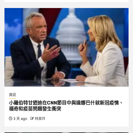
資訊
小羅伯特甘迺迪在CNN節目中與達娜巴什就新冠疫情、
福奇和疫苗問題發生衝突
3 天 ago
林美玲