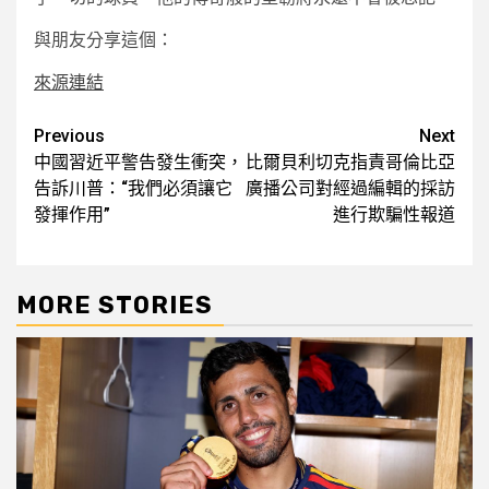
與朋友分享這個：
來源連結
Post
Previous
Next
中國習近平警告發生衝突，
比爾貝利切克指責哥倫比亞
navigation
告訴川普：“我們必須讓它
廣播公司對經過編輯的採訪
發揮作用”
進行欺騙性報道
MORE STORIES