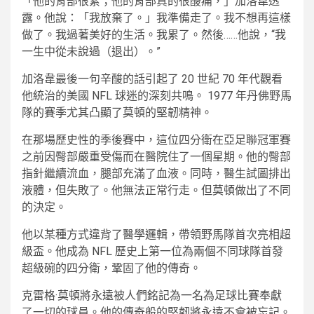
「他的背部很累；他的背部真的很酸痛，」加洛韋透
露。他說：「我放棄了。」我準備走了。我不想再這樣
做了。我過著美好的生活。我累了。然後……他說，“我
一生中從未說過（退出）。”
加洛韋最後一句辛酸的話引起了 20 世紀 70 年代觀看
他統治的美國 NFL 球迷的深刻共鳴。 1977 年丹佛野馬
隊的賽季尤其凸顯了莫頓的堅韌精神。
在那場歷史性的季後賽中，這位四分衛在亞足聯冠軍賽
之前因臀部嚴重受傷而在醫院住了一個星期。他的臀部
指針繼續流血，腿部充滿了血液。同時，醫生試圖排出
液體，但失敗了。他無法正常行走。但莫頓做出了不同
的決定。
他以某種方式違背了醫學邏輯，帶領野馬隊首次亮相超
級盃。他成為 NFL 歷史上第一位為兩個不同球隊首發
超級碗的四分衛，鞏固了他的傳奇。
克雷格·莫頓將永遠被人們銘記為一名為足球比賽奉獻
了一切的球員。他的傳奇般的堅韌將永遠不會被忘記。