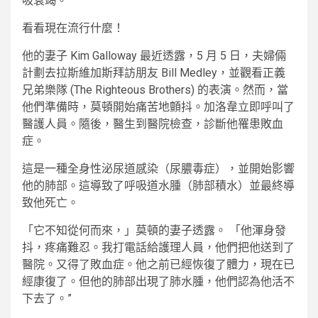
吸衰竭。
看看現在流行什麼！
他的妻子 Kim Galloway 最近透露，5 月 5 日，夫婦倆
計劃去拉斯維加斯拜訪朋友 Bill Medley，並觀看正義
兄弟樂隊 (The Righteous Brothers) 的表演。然而，當
他們準備時，莫頓開始痛苦地顫抖。加洛韋立即呼叫了
醫護人員。隨後，醫生到醫院檢查，診斷他罹患敗血
症。
這是一種全身性泌尿道感染（尿膿毒症），並開始影響
他的肺部。這導致了呼吸道水腫（肺部積水）並最終導
致他死亡。
「它不知從何而來，」莫頓的妻子透露。 「他渾身發
抖，疼痛難忍。我打電話給護理人員，他們把他送到了
醫院。又得了敗血症。他之前已經恢復了體力，現在已
經康復了。但他的肺部出現了肺水腫，他們認為他活不
下去了。”