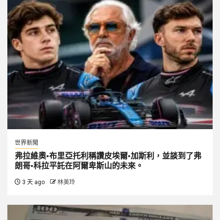
世界新聞
弗拉維奧·布里亞托利稱讚皮埃爾·加斯利，並談到了弗
朗哥·科拉平託在阿爾卑斯山的未來。
3 天 ago
林美玲