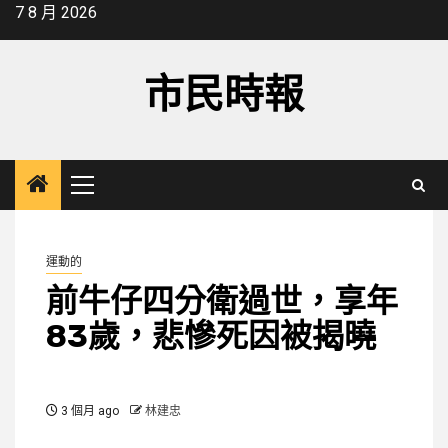
Skip
7 8 月 2026
to
content
市民時報
Primary
Menu
運動的
前牛仔四分衛過世，享年
83歲，悲慘死因被揭曉
3 個月 ago
林建忠