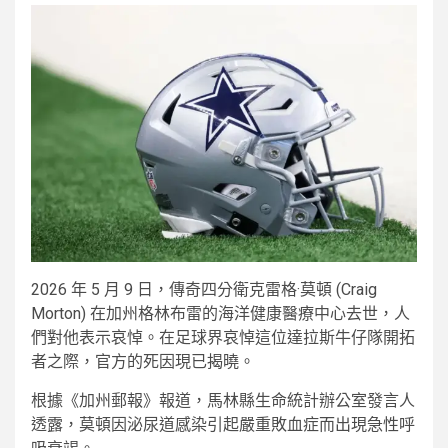
2026 年 5 月 9 日，傳奇四分衛克雷格·莫頓 (Craig
Morton) 在加州格林布雷的海洋健康醫療中心去世，人
們對他表示哀悼。在足球界哀悼這位達拉斯牛仔隊開拓
者之際，官方的死因現已揭曉。
根據《加州郵報》報道，馬林縣生命統計辦公室發言人
透露，莫頓因泌尿道感染引起嚴重敗血症而出現急性呼