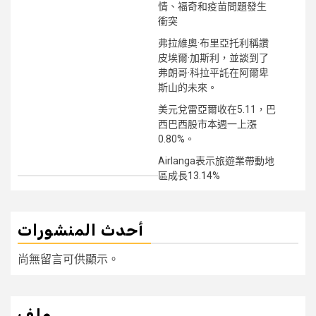
情、福奇和疫苗問題發生
衝突
弗拉維奧·布里亞托利稱讚
皮埃爾·加斯利，並談到了
弗朗哥·科拉平託在阿爾卑
斯山的未來。
美元兌雷亞爾收在5.11，巴
西巴西股市本週一上漲
0.80%。
Airlanga表示旅遊業帶動地
區成長13.14%
أحدث المنشورات
尚無留言可供顯示。
ملف