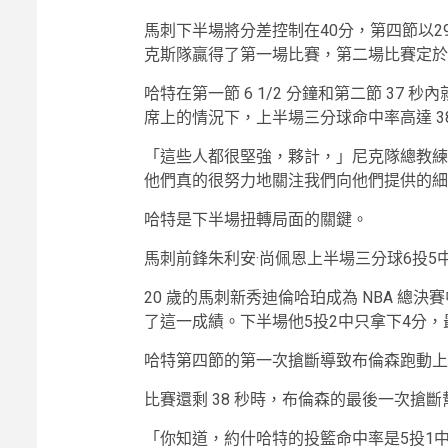
馬刺下半場將分差控制在40分，第四節以29
克斯隊贏得了第一場比賽，第二場比賽定於
哈特在第一節 6 1/2 分鐘和第二節 37
席上的情況下，上半場三分球命中率高達 38%
「這些人都很堅強，夥計，」尼克隊總教練
他們真的很努力地關注我們向他們提供的細
哈特是下半場扭轉局面的關鍵。
馬刺前鋒朱利安·尚佩恩上半場三分球6投5
20 歲的馬刺新秀迪倫哈珀成為 NBA 總決
了這一成績。下半場他5投2中只拿下4分，
哈特第四節的第一次搶斷導致布倫森跑動上籃，比
比賽還剩 38 秒時，布倫森的最後一次搶斷
「你知道，約什哈特的投籃命中率是5投1中