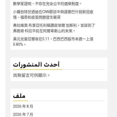
數學家證明，不存在完全公平的選舉制度。
小羅伯特甘迺迪在CNN節目中與達娜巴什就新冠疫
情、福奇和疫苗問題發生衝突
弗拉維奧·布里亞托利稱讚皮埃爾·加斯利，並談到了
弗朗哥·科拉平託在阿爾卑斯山的未來。
美元兌雷亞爾收在5.11，巴西巴西股市本週一上漲
0.80%。
أحدث المنشورات
尚無留言可供顯示。
ملف
2026 年 8 月
2026 年 7 月