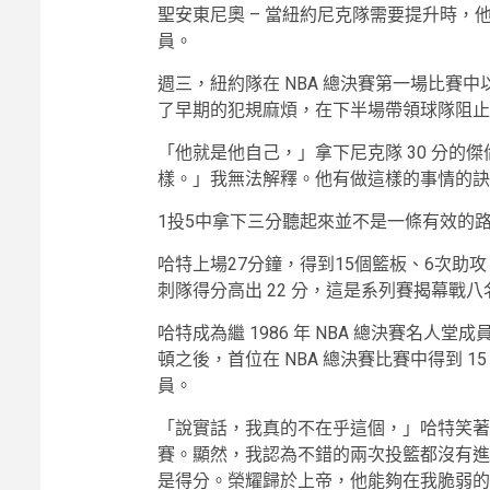
聖安東尼奧 – 當紐約尼克隊需要提升時
員。
週三，紐約隊在 NBA 總決賽第一場比賽中以
了早期的犯規麻煩，在下半場帶領球隊阻止
「他就是他自己，」拿下尼克隊 30 分的傑倫布倫森
樣。」我無法解釋。他有做這樣的事情的訣
1投5中拿下三分聽起來並不是一條有效的
哈特上場27分鐘，得到15個籃板、6次助
刺隊得分高出 22 分，這是系列賽揭幕戰
哈特成為繼 1986 年 NBA 總決賽名人堂成員拉
頓之後，首位在 NBA 總決賽比賽中得到 1
員。
「說實話，我真的不在乎這個，」哈特笑著
賽。顯然，我認為不錯的兩次投籃都沒有進
是得分。榮耀歸於上帝，他能夠在我脆弱的