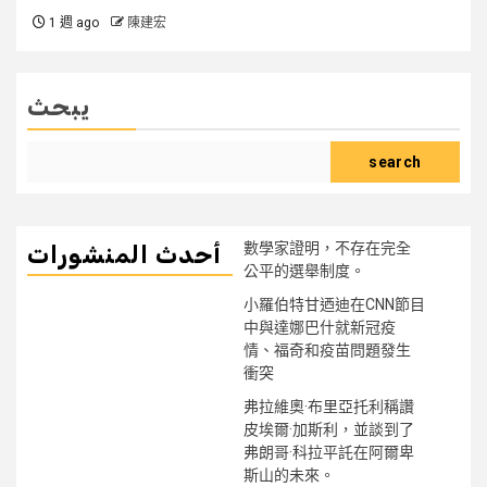
1 週 ago
陳建宏
يبحث
search
數學家證明，不存在完全
أحدث المنشورات
公平的選舉制度。
小羅伯特甘迺迪在CNN節目
中與達娜巴什就新冠疫
情、福奇和疫苗問題發生
衝突
弗拉維奧·布里亞托利稱讚
皮埃爾·加斯利，並談到了
弗朗哥·科拉平託在阿爾卑
斯山的未來。