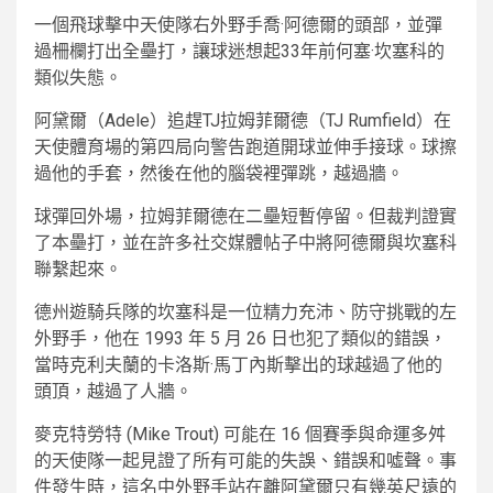
一個飛球擊中天使隊右外野手喬·阿德爾的頭部，並彈
過柵欄打出全壘打，讓球迷想起33年前何塞·坎塞科的
類似失態。
阿黛爾（Adele）追趕TJ拉姆菲爾德（TJ Rumfield）在
天使體育場的第四局向警告跑道開球並伸手接球。球擦
過他的手套，然後在他的腦袋裡彈跳，越過牆。
球彈回外場，拉姆菲爾德在二壘短暫停留。但裁判證實
了本壘打，並在許多社交媒體帖子中將阿德爾與坎塞科
聯繫起來。
德州遊騎兵隊的坎塞科是一位精力充沛、防守挑戰的左
外野手，他在 1993 年 5 月 26 日也犯了類似的錯誤，
當時克利夫蘭的卡洛斯·馬丁內斯擊出的球越過了他的
頭頂，越過了人牆。
麥克特勞特 (Mike Trout) 可能在 16 個賽季與命運多舛
的天使隊一起見證了所有可能的失誤、錯誤和噓聲。事
件發生時，這名中外野手站在離阿黛爾只有幾英尺遠的