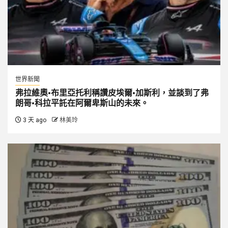
世界新聞
弗拉維奧·布里亞托利稱讚皮埃爾·加斯利，並談到了弗
朗哥·科拉平託在阿爾卑斯山的未來。
3 天 ago
林美玲