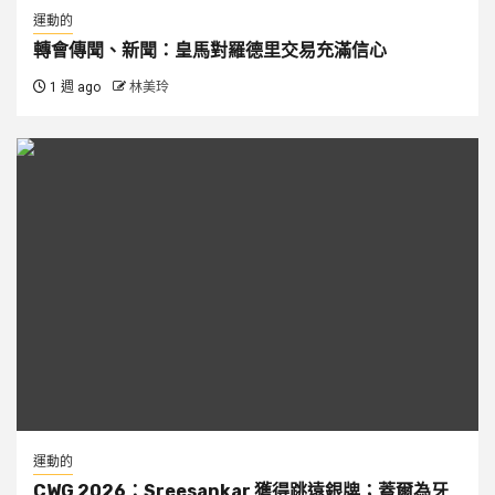
運動的
轉會傳聞、新聞：皇馬對羅德里交易充滿信心
1 週 ago
林美玲
運動的
CWG 2026：Sreesankar 獲得跳遠銀牌；蓋爾為牙