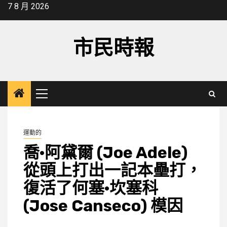
Skip
7 8 月 2026
to
content
市民時報
Primary
Menu
運動的
喬·阿黛爾 (Joe Adele)
從頭上打出一記本壘打，
復活了何塞·坎塞科
(Jose Canseco) 模因