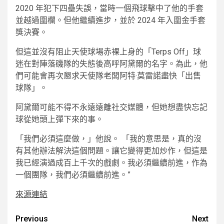
2020 年犯下四壘失誤，當時一個飛球擊中了他的手套
並越過圍欄。但他繼續進步，並於 2024 年入圍金手套
獎決賽。
但這並沒有阻止天使球場赤裸上身的「Terps Off」球
迷在對陣落磯隊的失態後高呼阿黛爾的名字。為此，他
們可能會再次懇求天使隊老闆阿特·莫雷諾盡快「出售
球隊」。
阿黛爾可能不得不永遠遠離社交媒體，但她想盡快忘記
球從她頭上彈下來的事。
「我們必須這麼做，」他說。 「我的意思是，真的沒
有其他辦法解決這個問題。讓它變得更加炒作，但這是
我已經演過成百上千次的戲劇。我必須繼續前進，作為
一個團隊，我們必須繼續前進。”
來源連結
Post
Previous
Next