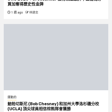
買加奪得歷史性金牌
1 週 ago
林建忠
運動的
鮑勃切斯尼 (Bob Chesney) 和加州大學洛杉磯分校
(UCLA) 頂尖球員相信棕熊隊會獲勝