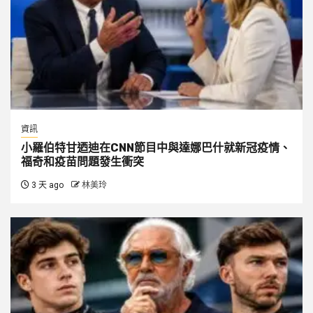
資訊
小羅伯特甘迺迪在CNN節目中與達娜巴什就新冠疫情、
福奇和疫苗問題發生衝突
3 天 ago
林美玲