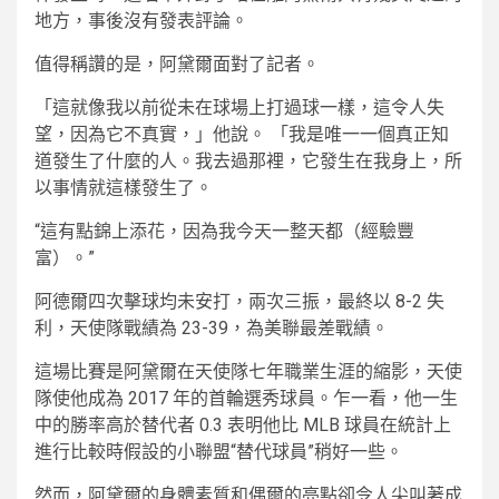
地方，事後沒有發表評論。
值得稱讚的是，阿黛爾面對了記者。
「這就像我以前從未在球場上打過球一樣，這令人失
望，因為它不真實，」他說。 「我是唯一一個真正知
道發生了什麼的人。我去過那裡，它發生在我身上，所
以事情就這樣發生了。
“這有點錦上添花，因為我今天一整天都（經驗豐
富）。”
阿德爾四次擊球均未安打，兩次三振，最終以 8-2 失
利，天使隊戰績為 23-39，為美聯最差戰績。
這場比賽是阿黛爾在天使隊七年職業生涯的縮影，天使
隊使他成為 2017 年的首輪選秀球員。乍一看，他一生
中的勝率高於替代者 0.3 表明他比 MLB 球員在統計上
進行比較時假設的小聯盟“替代球員”稍好一些。
然而，阿黛爾的身體素質和偶爾的亮點卻令人尖叫著成