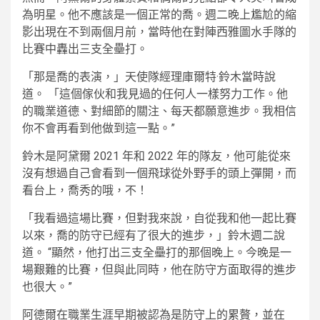
為明星。他不應該是一個正常的喬。週二晚上尷尬的縮
影出現在不到兩個月前，當時他在對陣西雅圖水手隊的
比賽中轟出三支全壘打。
「那是喬的表演，」天使隊經理庫爾特·鈴木當時說
道。 「這個傢伙和我見過的任何人一樣努力工作。他
的職業道德、對細節的關注、每天都願意進步。我相信
你不會再看到他做到這一點。”
鈴木是阿黛爾 2021 年和 2022 年的隊友，他可能從來
沒有想過自己會看到一個飛球從外野手的頭上彈開，而
看台上，喬秀的哦，不！
「我看過這場比賽，但對我來說，自從我和他一起比賽
以來，喬的防守已經有了很大的進步，」鈴木週二說
道。 “顯然，他打出三支全壘打的那個晚上。今晚是一
場艱難的比賽，但與此同時，他在防守方面取得的進步
也很大。”
阿德爾在職業生涯早期被認為是防守上的累贅，並在