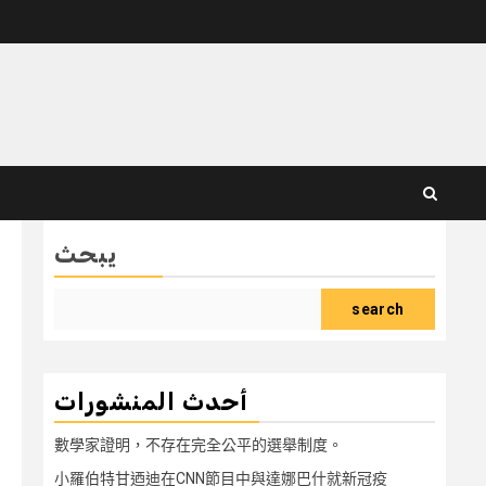
يبحث
search
أحدث المنشورات
數學家證明，不存在完全公平的選舉制度。
小羅伯特甘迺迪在CNN節目中與達娜巴什就新冠疫