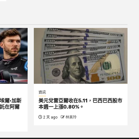
資訊
埃爾·加斯
美元兌雷亞爾收在5.11，巴西巴西股市
平託在阿爾
本週一上漲0.80%。
2 天 ago
林美玲