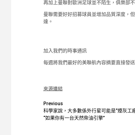
再加上曼聯對歐洲足球並不陌生，俱樂部不
曼聯需要好好招募球員並增加品質深度，但
達。
加入我們的時事通訊
每週將我們最好的美聯航內容摘要直接發送
來源連結
Post
Previous
科學家說，大多數係外行星可能是“煙灰工廠
navigation
“如果你有一台天然柴油引擎”