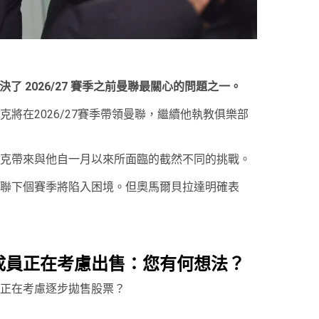
經解決了 2026/27 賽季之前曼聯最關心的問題之一。
里克將在2026/27賽季帶領曼聯，繼續他執教俱樂部
克帶來與他自一月以來所面臨的截然不同的挑戰。
聯下個賽季將陷入困境。但奧馬爾貝拉達明確表
成員正在考慮出售：您有何想法？
正在考慮逐步拋售股票？