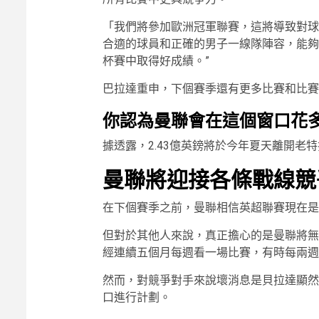
「我們將參加歐洲冠軍聯賽，這將導致對球
合適的球員和正確的男子一線隊陣容，能夠
杯賽中取得好成績。”
巴拉達重申，下個賽季還有更多比賽和比賽
你認為曼聯會在這個窗口花
據透露，2.43億英鎊將於今年夏天離開老特
曼聯將迎接各條戰線競
在下個賽季之前，曼聯相信英超聯賽現在是
但對於其他人來說，真正擔心的是曼聯將無
經連續五個月每週看一場比賽，有時每兩週
然而，對競爭對手來說壞消息是貝拉達顯然
口進行計劃。