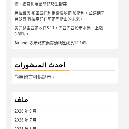
情、福奇和疫苗問題發生衝突
弗拉維奧·布里亞托利稱讚皮埃爾·加斯利，並談到了
弗朗哥·科拉平託在阿爾卑斯山的未來。
美元兌雷亞爾收在5.11，巴西巴西股市本週一上漲
0.80%。
Airlanga表示旅遊業帶動地區成長13.14%
أحدث المنشورات
尚無留言可供顯示。
ملف
2026 年 8 月
2026 年 7 月