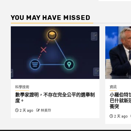
YOU MAY HAVE MISSED
科學技術
資訊
數學家證明，不存在完全公平的選舉制
小羅伯特
度。
巴什就新
衝突
2 天 ago
林美玲
2 天 ago