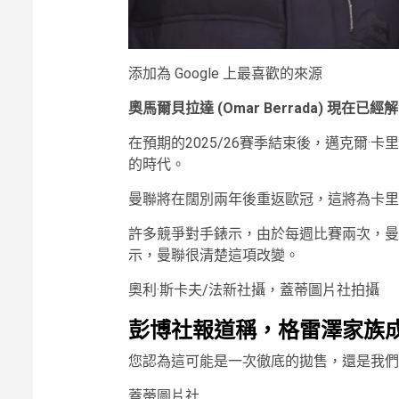
添加為 Google 上最喜歡的來源
奧馬爾貝拉達 (Omar Berrada) 現在已
在預期的2025/26賽季結束後，邁克爾·卡
的時代。
曼聯將在闊別兩年後重返歐冠，這將為卡里
許多競爭對手錶示，由於每週比賽兩次，曼
示，曼聯很清楚這項改變。
奧利·斯卡夫/法新社攝，蓋蒂圖片社拍攝
彭博社報道稱，格雷澤家族
您認為這可能是一次徹底的拋售，還是我們
蓋蒂圖片社