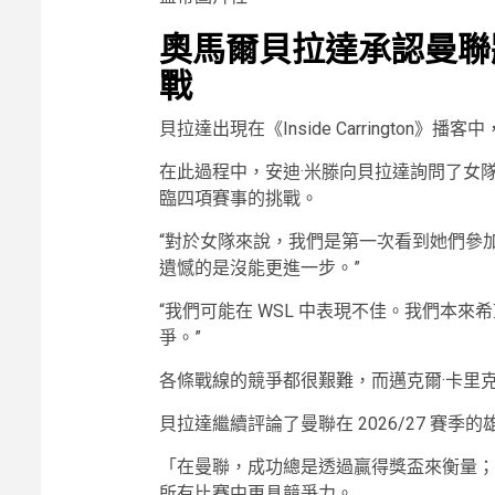
奧馬爾貝拉達承認曼聯將
戰
貝拉達出現在《Inside Carringto
在此過程中，安迪·米滕向貝拉達詢問了女
臨四項賽事的挑戰。
“對於女隊來說，我們是第一次看到她們參
遺憾的是沒能更進一步。”
“我們可能在 WSL 中表現不佳。我們本
爭。”
各條戰線的競爭都很艱難，而邁克爾·卡里
貝拉達繼續評論了曼聯在 2026/27 賽季
「在曼聯，成功總是透過贏得獎盃來衡量；
所有比賽中更具競爭力。