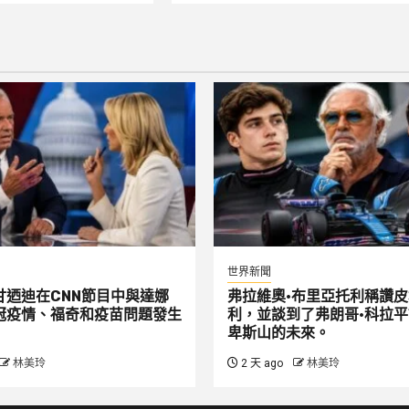
世界新聞
甘迺迪在CNN節目中與達娜
弗拉維奧·布里亞托利稱讚皮
冠疫情、福奇和疫苗問題發生
利，並談到了弗朗哥·科拉
卑斯山的未來。
林美玲
2 天 ago
林美玲