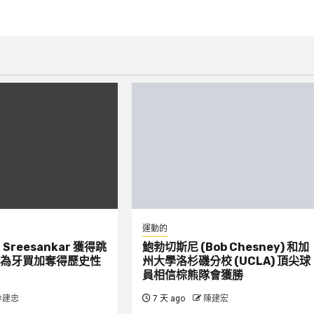
運動的
：Sreesankar 獲得跳
鮑勃切斯尼 (Bob Chesney) 和加
為牙買加奪得歷史性
州大學洛杉磯分校 (UCLA) 頂尖球
員相信棕熊隊會獲勝
林建忠
7 天 ago
陳建宏