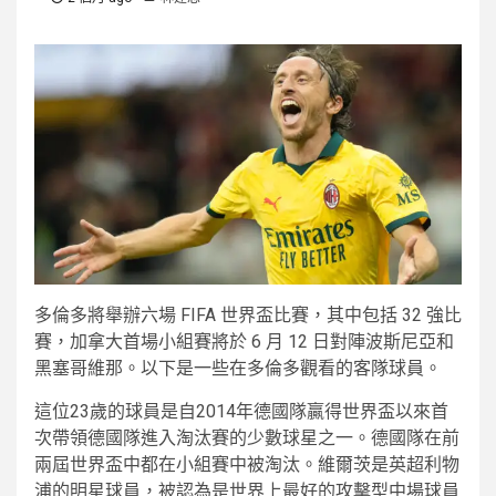
多倫多將舉辦六場 FIFA 世界盃比賽，其中包括 32 強比
賽，加拿大首場小組賽將於 6 月 12 日對陣波斯尼亞和
黑塞哥維那。以下是一些在多倫多觀看的客隊球員。
這位23歲的球員是自2014年德國隊贏得世界盃以來首
次帶領德國隊進入淘汰賽的少數球星之一。德國隊在前
兩屆世界盃中都在小組賽中被淘汰。維爾茨是英超利物
浦的明星球員，被認為是世界上最好的攻擊型中場球員