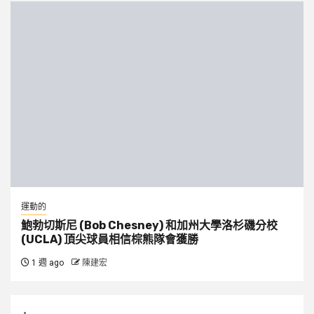
運動的
鮑勃切斯尼 (Bob Chesney) 和加州大學洛杉磯分校
(UCLA) 頂尖球員相信棕熊隊會獲勝
1 週 ago
陳建宏