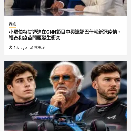
資訊
小羅伯特甘迺迪在CNN節目中與達娜巴什就新冠疫情、
福奇和疫苗問題發生衝突
4 天 ago
林美玲