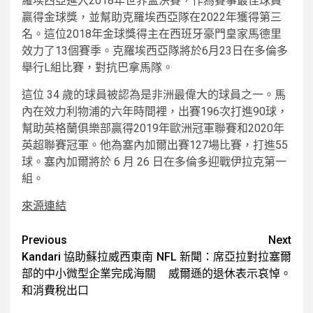
羅埃西亞進入2018年世界盃決賽，作為賽事最佳球員
贏得金球獎，並幫助克羅埃西亞隊在2022年獲得第三
名。這位2018年金球獎得主在西班牙豪門皇家馬德里
效力了13個賽季。克羅埃西亞隊將於6月23日在多倫多
舉行L組比賽，對抗巴拿馬隊。
這位 34 歲的球員被認為是非洲最偉大的球員之一。馬
內在效力利物浦的六年時間裡，出賽196次打進90球，
幫助英格蘭俱樂部贏得2019年歐洲冠軍聯賽和2020年
英超聯賽冠軍。他為塞內加爾出賽127場比賽，打進55
球。塞內加爾將於 6 月 26 日在多倫多迎戰伊拉克第一
組。
來源連結
Post
Previous
Next
Kandari 協助蘇拉威西東南
NFL 新聞：席亞拉對拉塞爾
navigation
部的中小微型企業完成海關
威爾遜的退休表示哀悼。
和消費稅出口