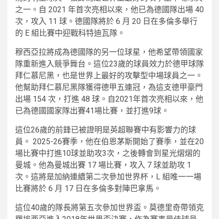
之一。自 2021 年首次亮相以來，他已為德國隊出場 40
次，攻入 11 球。德國隊將於 6 月 20 日在多倫多舉行
的 E 組比賽中迎戰科特迪瓦隊。
穆西亞拉將成為德國隊的另一位球星，他希望帶領國家
隊重新進入競爭舞台。這位23歲的球員效力於德甲球隊
拜仁慕尼黑，也是世界上最好的攻擊型中場球員之一。
他幫助拜仁慕尼黑隊獲得德甲五連冠，為這支德甲豪門
出場 154 次，打進 48 球。自2021年首次亮相以來，他
已為德國國家隊出賽41場比賽，並打進9球。
這位26歲的前鋒已被證明是英超聯賽中有影響力的球
員。 2025-26賽季，他在伯恩茅斯開始了賽季，並在20
場比賽中打進10球並助攻3次，之後轉會到星光熠熠的
曼城。他為曼城出賽 17 場比賽，攻入 7 球並助攻 1
次。這將是加納連續第二次參加世界杯，L 組唯一一場
比賽將於 6 月 17 日在多倫多對陣巴拿馬。
這位40歲的隊長將第五次參加世界盃。莫德里奇帶領克