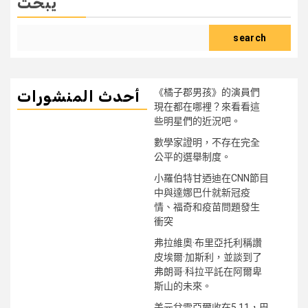
يبحث
search
《橘子郡男孩》的演員們
أحدث المنشورات
現在都在哪裡？來看看這
些明星們的近況吧。
數學家證明，不存在完全
公平的選舉制度。
小羅伯特甘迺迪在CNN節目
中與達娜巴什就新冠疫
情、福奇和疫苗問題發生
衝突
弗拉維奧·布里亞托利稱讚
皮埃爾·加斯利，並談到了
弗朗哥·科拉平託在阿爾卑
斯山的未來。
美元兌雷亞爾收在5.11，巴