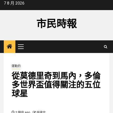
Skip
7 8 月 2026
to
content
市民時報
Primary
Menu
運動的
從莫德里奇到馬內，多倫
多世界盃值得關注的五位
球星
2 個月 ago
林建忠