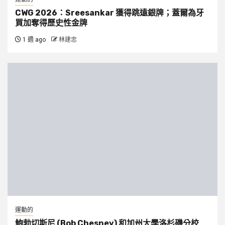
CWG 2026：Sreesankar 獲得跳遠銀牌；蓋爾為牙
買加奪得歷史性金牌
1 週 ago
林建忠
運動的
鮑勃切斯尼 (Bob Chesney) 和加州大學洛杉磯分校