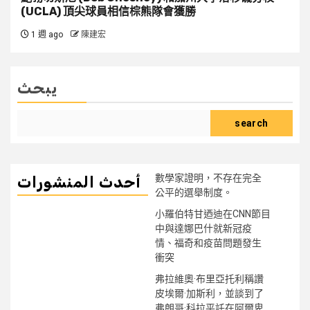
(UCLA) 頂尖球員相信棕熊隊會獲勝
1 週 ago
陳建宏
يبحث
search
數學家證明，不存在完全
أحدث المنشورات
公平的選舉制度。
小羅伯特甘迺迪在CNN節目
中與達娜巴什就新冠疫
情、福奇和疫苗問題發生
衝突
弗拉維奧·布里亞托利稱讚
皮埃爾·加斯利，並談到了
弗朗哥·科拉平託在阿爾卑