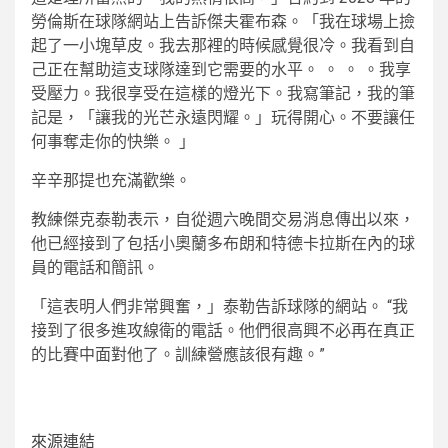
勞倫斯在球隊網站上告訴傑夫霍布森。「我在球場上撿
起了一小塊草皮。我去那裡的時候感覺很冷。我看到自
己正在幫助這支球隊達到它需要的水平。 。 。 。我享
受壓力。我很享受在這樣的燈光下。我寫筆記，我的筆
記是，「讓我的光芒永遠閃耀。」玩得開心。不要讓任
何事奪走你的快樂。 」
辛辛那提也充滿歡樂。
教練傑克泰勒表示，自從週六晚間交易消息傳出以來，
他已經接到了包括小奧蘭多布朗和特德卡拉斯在內的球
員的電話和簡訊。
「這表明人們非常興奮，」泰勒告訴球隊的網站。 “我
接到了很多進攻線衛的電話。他們很高興不必再在真正
的比賽中面對他了。訓練營應該很有趣。”
來源連結