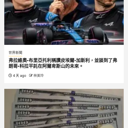
世界新聞
弗拉維奧·布里亞托利稱讚皮埃爾·加斯利，並談到了弗
朗哥·科拉平託在阿爾卑斯山的未來。
4 天 ago
林美玲