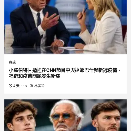
資訊
小羅伯特甘迺迪在CNN節目中與達娜巴什就新冠疫情、
福奇和疫苗問題發生衝突
4 天 ago
林美玲