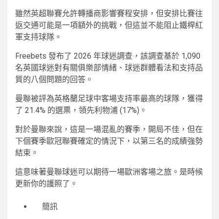
雖然英超聯賽允許轉播商影響賽程安排，但安排比賽往
返交通可能是一項額外的挑戰，但這並不能阻止鐵桿紅
軍支持球隊。
Freebets 發布了 2026 年球迷調查，該調查基於 1,090
名英國球迷對有關俱樂部情緒、球迷群體看法和支持品
質的八個問題的回答。
曼聯被評為英格蘭足球中客場支持率最高的球隊，獲得
了 21.4% 的選票，領先利物浦 (17%)。
對於曼聯來說，這是一場混亂的賽季，開局不佳，但在
下個賽季歐冠聯賽確定的情況下，以第三名的成績強勢
結束。
這意味著曼聯球迷可以期待一場歐洲客場之旅。是時候
更新你的護照了。
簡訊