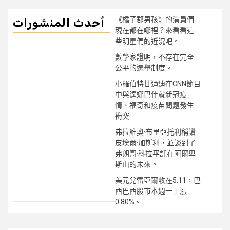
《橘子郡男孩》的演員們
أحدث المنشورات
現在都在哪裡？來看看這
些明星們的近況吧。
數學家證明，不存在完全
公平的選舉制度。
小羅伯特甘迺迪在CNN節目
中與達娜巴什就新冠疫
情、福奇和疫苗問題發生
衝突
弗拉維奧·布里亞托利稱讚
皮埃爾·加斯利，並談到了
弗朗哥·科拉平託在阿爾卑
斯山的未來。
美元兌雷亞爾收在5.11，巴
西巴西股市本週一上漲
0.80%。