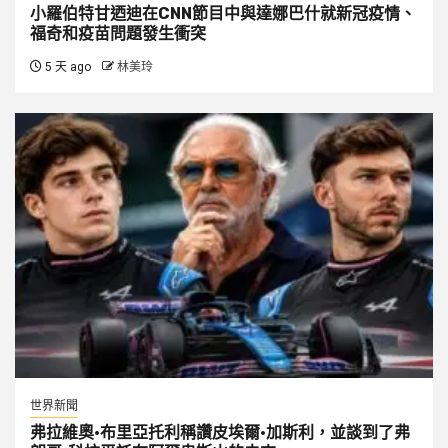
小羅伯特甘迺迪在CNN節目中與達娜巴什就新冠疫情、
福奇和疫苗問題發生衝突
5 天 ago
林美玲
世界新聞
弗拉維奧·布里亞托利稱讚皮埃爾·加斯利，並談到了弗