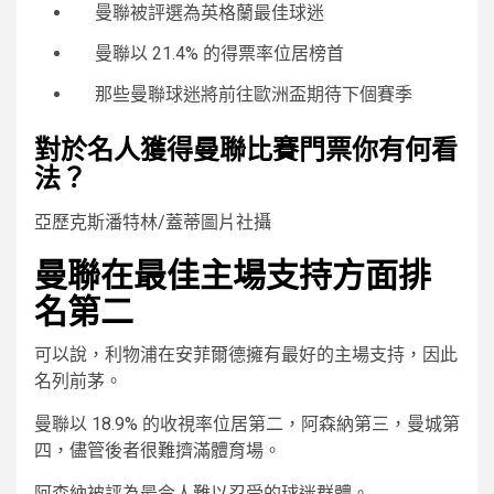
曼聯被評選為英格蘭最佳球迷
曼聯以 21.4% 的得票率位居榜首
那些曼聯球迷將前往歐洲盃期待下個賽季
對於名人獲得曼聯比賽門票你有何看
法？
亞歷克斯潘特林/蓋蒂圖片社攝
曼聯在最佳主場支持方面排
名第二
可以說，利物浦在安菲爾德擁有最好的主場支持，因此
名列前茅。
曼聯以 18.9% 的收視率位居第二，阿森納第三，曼城第
四，儘管後者很難擠滿體育場。
阿森納被評為最令人難以忍受的球迷群體。