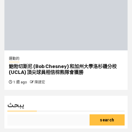
運動的
鮑勃切斯尼 (Bob Chesney) 和加州大學洛杉磯分校
(UCLA) 頂尖球員相信棕熊隊會獲勝
1 週 ago
陳建宏
يبحث
search