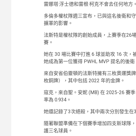
雷娜塔·浮士德和雷根·柯克不會去任何地方
多倫多權杖隊週三宣布，已與這名後衛和守
擴軍的影響。
法斯特是權杖隊的創始成員，上賽季在26
賽。
她在 30 場比賽中打進 6 球並助攻 16 次
她成為第一位獲得 PWHL MVP 提名的後衛
來自安省伯靈頓的法斯特擁有三枚奧運獎牌
枚銅牌），其中包括 2022 年的金牌。
寇克，來自聖。安妮 (MB) 在 2025-26
率為 0.934。
她還記錄了3次絕殺，其中兩次分別發生在3
隨著聯盟準備在下個賽季增加四支新球隊，每
護三名球員。