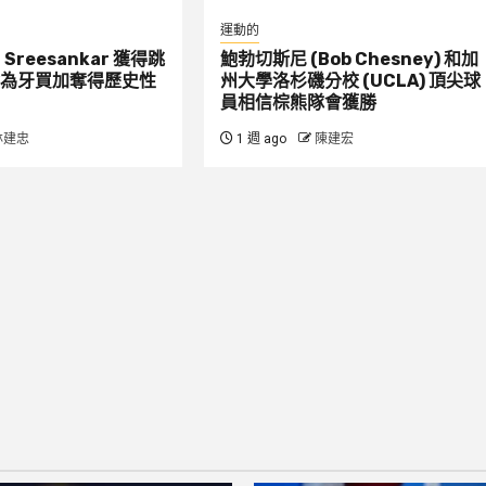
運動的
：Sreesankar 獲得跳
鮑勃切斯尼 (Bob Chesney) 和加
為牙買加奪得歷史性
州大學洛杉磯分校 (UCLA) 頂尖球
員相信棕熊隊會獲勝
林建忠
1 週 ago
陳建宏