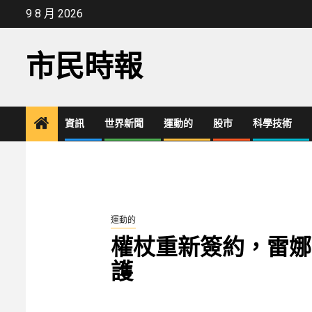
Skip
9 8 月 2026
to
content
市民時報
資訊
世界新聞
運動的
股市
科學技術
運動的
權杖重新簽約，雷娜
護