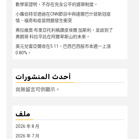
數學家證明，不存在完全公平的選舉制度。
小羅伯特甘迺迪在CNN節目中與達娜巴什就新冠疫
情、福奇和疫苗問題發生衝突
弗拉維奧·布里亞托利稱讚皮埃爾·加斯利，並談到了
弗朗哥·科拉平託在阿爾卑斯山的未來。
美元兌雷亞爾收在5.11，巴西巴西股市本週一上漲
0.80%。
أحدث المنشورات
尚無留言可供顯示。
ملف
2026 年 8 月
2026 年 7 月