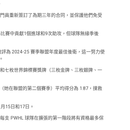
。
門員重新簽訂了為期三年的合同，並保護他們免受
場比賽中貢獻1個進球和9次助攻，但球隊無緣季後
，被評為 2024-25 賽季聯盟年度最佳後衛，這一努力使
。
和七枚世界錦標賽獎牌（三枚金牌、三枚銀牌、一
 賽季（她在聯盟的第二個賽季）平均得分為 1.87，撲救
月15日和17日。
支 PWHL 球隊在擴張的第一階段將有資格最多保