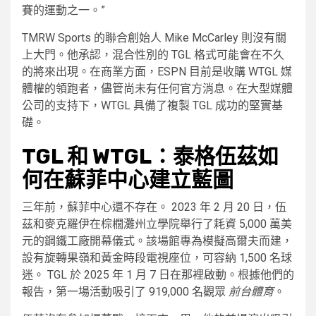
賽的運動之一。”
TMRW Sports 的聯合創始人 Mike McCarley 則沒有關
上大門。他承認，混合性別的 TGL 格式可能會在不久
的將來出現。在商業方面，ESPN 目前是收購 WTGL 媒
體權的領跑者，儘管尚未有任何官方消息。在大型媒體
公司的支持下，WTGL 具備了複製 TGL 成功的堅實基
礎。
TGL 和 WTGL：泰格伍茲如
何在蘇菲中心建立藍圖
三年前，蘇菲中心還不存在。 2023 年 2 月 20 日，伍
茲和麥克羅伊在棕櫚灘州立學院舉行了耗資 5,000 萬美
元的鋼鐵工廠開幕儀式。該場館專為模擬高爾夫而建，
設有旋轉果嶺和黃金時段電視座位，可容納 1,500 名球
迷。 TGL 於 2025 年 1 月 7 日在那裡啟動。根據他們的
報告，第一場活動吸引了 919,000 名觀眾
前台體育
。