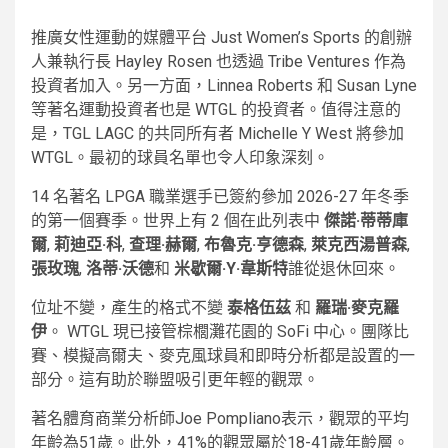
推廣女性運動的媒體平台 Just Women’s Sports 的創辦
人兼執行長 Hayley Rosen 也透過 Tribe Ventures 作為
投資者加入。另一方面，Linnea Roberts 和 Susan Lyne
等著名運動投資者也是 WTGL 的投資者。值得注意的
是，TGL LAGC 的共同所有者 Michelle Y West 將參加
WTGL。最初的球員名單也令人印象深刻。
14 名著名 LPGA 職業選手已簽約參加 2026-27 年冬季
的第一個賽季。世界上有 2 個在此列表中
傑諾·蒂蒂庫
爾
,
莉迪亞·科
,
查理·赫爾
,
布魯克·亨德森
,
萊克西湯普森
,
張玫瑰
,
洛蒂·沃德
和
米歇爾·Y·韋斯特
誰從退休回來。
位址不變，產生的格式不變
泰格伍茲
和
羅瑞·麥克羅
伊
。 WTGL 現已接管棕櫚灘花園的 SoFi 中心。團隊比
賽、模擬高爾夫、麥克風球員和即時分析都是設置的一
部分。這有助於聯盟吸引更年輕的觀眾。
著名體育商業分析師Joe Pompliano表示，觀眾的平均
年齡為51歲。此外，41%的觀眾屬於18-41歲年齡層。