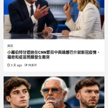
資訊
小羅伯特甘迺迪在CNN節目中與達娜巴什就新冠疫情、
福奇和疫苗問題發生衝突
3 天 ago
林美玲