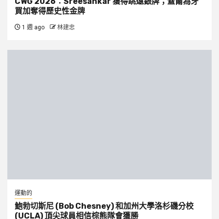
CWG 2026：Sreesankar 獲得跳遠銀牌；蓋爾為牙
買加奪得歷史性金牌
1 週 ago
林建忠
運動的
鮑勃切斯尼 (Bob Chesney) 和加州大學洛杉磯分校
(UCLA) 頂尖球員相信棕熊隊會獲勝