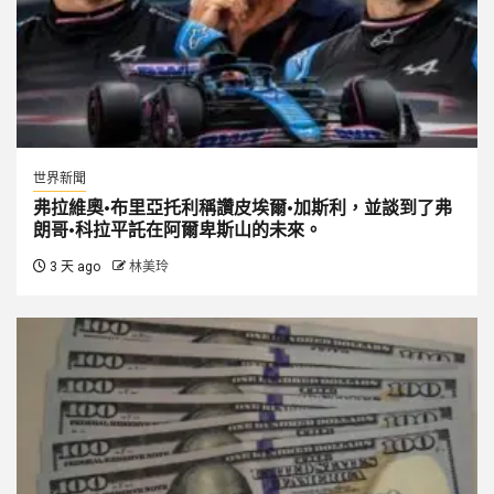
世界新聞
弗拉維奧·布里亞托利稱讚皮埃爾·加斯利，並談到了弗
朗哥·科拉平託在阿爾卑斯山的未來。
3 天 ago
林美玲