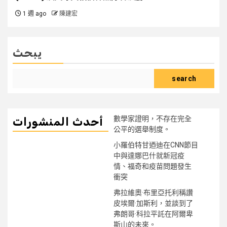
1 週 ago
陳建宏
يبحث
search
數學家證明，不存在完全
أحدث المنشورات
公平的選舉制度。
小羅伯特甘迺迪在CNN節目
中與達娜巴什就新冠疫
情、福奇和疫苗問題發生
衝突
弗拉維奧·布里亞托利稱讚
皮埃爾·加斯利，並談到了
弗朗哥·科拉平託在阿爾卑
斯山的未來。