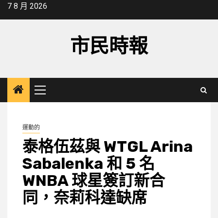
Skip
7 8 月 2026
to
content
市民時報
Primary
Menu
運動的
泰格伍茲與 WTGL Arina
Sabalenka 和 5 名
WNBA 球星簽訂新合
同，奈莉科達缺席