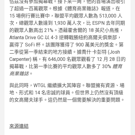
伍茲沒有參加揭幕戰。接下來一周，他的首場演出吸引
了超過一百萬觀眾。根據《體育商業雜誌》報道，在
15 場例行賽比賽中，聯盟平均觀眾人數為 513,000 人
次，總觀眾人數達到 1,930 萬人次，比 ESPN 去年同期
的觀眾人數高出 21%。憑藉霍舍爾的 18 英尺小鳥推，
Atlanta Drive GC 以 4-3 逆轉戰勝紐約高爾夫俱樂部，
贏得了 SoFi 杯。該團隊獲得了 900 萬美元的獎金。第
二季從第一季結束的地方接續。據喬什·卡彭特 (Josh
Carpenter) 稱，有 646,000 名觀眾觀看了 12 月 28 日的
揭幕戰，比第一季比賽的平均觀眾人數多了 30%
體育
商業雜誌
。
與此同時，WTGL 繼續擴大其陣容。聯盟擁有資源、場
地、形式和 14 名忠誠的球員。但世界上仍然沒有頂級
的女高爾夫球手。這仍然是一個需要解決的重要問題。
來源連結