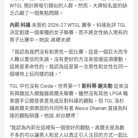
WTGL 預計將吸引類似的人群。然而，大牌知名度的缺
乏凸顯了一個焦點問題。
內莉·科達
未簽約 2026-27 WTGL 賽季。科達批評 TGL
決定創建一個單獨的女子聯賽，而不將女性納入現有的
男子比賽中。她說
高爾夫週
:
「我認為我們沒有和男性一起比賽，這是一個巨大而令
人難以置信的失誤。沒有更好的方法來發展這項運動，
這將是革命性的。我認為這是第一次男性和女性在同一
個場地上玩同樣的錢。”
TGL 中也沒有 Corda。世界第一1
斯科蒂·謝夫勒
從來沒
有興趣加入模擬器高爾夫聯賽。雖然沒有其他 LPGA 職
業選手公開發表意見或反對科達的觀點，但 TGL 洛杉
磯高爾夫俱樂部的共同所有者 Alexis Ohanian 直接為科
達的觀點辯護。他說
前台體育：
“我認為內莉在這裡有一個很好的觀點。高爾夫是為數
不多的可以讓男人和女人以真正引人注目的方式一起比