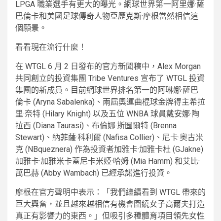
LPGA 職業選手有更大的曝光。網球世界第一阿里娜·薩
巴倫卡和美國足球傳奇人物亞歷克斯·摩根當然相信這
個願景。
看看現在流行什麼！
在 WTGL 6 月 2 日發布的官方新聞稿中，Alex Morgan
共同創立的投資集團 Tribe Ventures 宣布了 WTGL 投資
集團的新成員。目前網球世界排名第一的阿琳娜·薩巴
倫卡 (Aryna Sabalenka)、兩屆奧運曲棍球金牌得主希拉
里·奈特 (Hilary Knight) 以及五位 WNBA 球員戴安娜·陶
拉西 (Diana Taurasi)、布倫娜·斯圖爾特 (Brenna
Stewart)、納菲薩·科利爾 (Nafisa Collier)、尼卡·奧古米
克 (NBqueznera) 作為投資者加雅卡·加雅卡杜 (GJakne)
加雅卡·加雅米卡蓋尼卡米婭·哈姆 (Mia Hamm) 和艾比·
萬巴赫 (Abby Wambach) 已經承諾進行投資。
摩根在官方聲明中表示：「我們繼續看到 WTGL 帶來的
巨大興奮，並且越來越相信有機會圍繞女子高爾夫打造
真正有影響力的東西。」但吸引多種體育項目領先女性