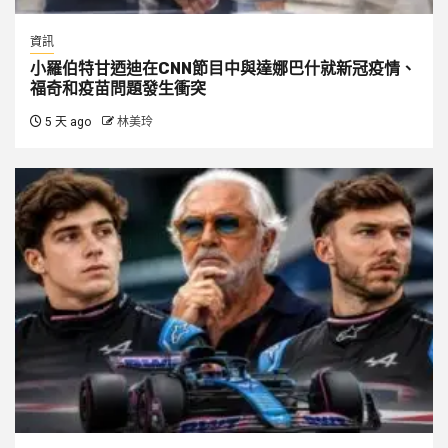
資訊
小羅伯特甘迺迪在CNN節目中與達娜巴什就新冠疫情、
福奇和疫苗問題發生衝突
5 天 ago
林美玲