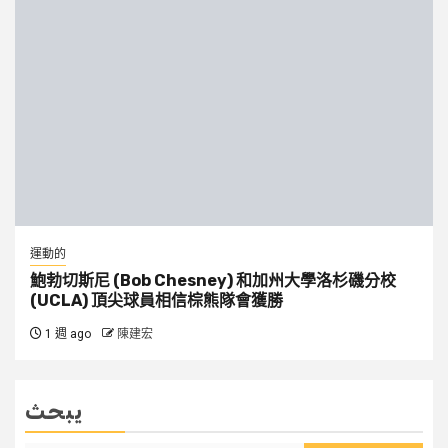
運動的
鮑勃切斯尼 (Bob Chesney) 和加州大學洛杉磯分校
(UCLA) 頂尖球員相信棕熊隊會獲勝
1 週 ago
陳建宏
يبحث