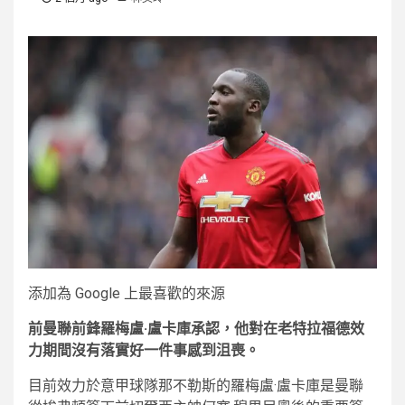
添加為 Google 上最喜歡的來源
前曼聯前鋒羅梅盧·盧卡庫承認，他對在老特拉福德效
力期間沒有落實好一件事感到沮喪。
目前效力於意甲球隊那不勒斯的羅梅盧·盧卡庫是曼聯