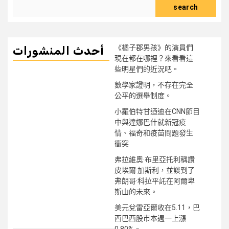
search
《橘子郡男孩》的演員們
أحدث المنشورات
現在都在哪裡？來看看這
些明星們的近況吧。
數學家證明，不存在完全
公平的選舉制度。
小羅伯特甘迺迪在CNN節目
中與達娜巴什就新冠疫
情、福奇和疫苗問題發生
衝突
弗拉維奧·布里亞托利稱讚
皮埃爾·加斯利，並談到了
弗朗哥·科拉平託在阿爾卑
斯山的未來。
美元兌雷亞爾收在5.11，巴
西巴西股市本週一上漲