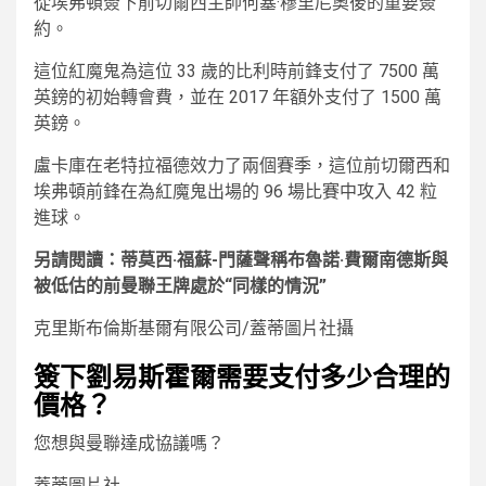
從埃弗頓簽下前切爾西主帥何塞·穆里尼奧後的重要簽
約。
這位紅魔鬼為這位 33 歲的比利時前鋒支付了 7500 萬
英鎊的初始轉會費，並在 2017 年額外支付了 1500 萬
英鎊。
盧卡庫在老特拉福德效力了兩個賽季，這位前切爾西和
埃弗頓前鋒在為紅魔鬼出場的 96 場比賽中攻入 42 粒
進球。
另請閱讀：蒂莫西·福蘇-門薩聲稱布魯諾·費爾南德斯與
被低估的前曼聯王牌處於“同樣的情況”
克里斯布倫斯基爾有限公司/蓋蒂圖片社攝
簽下劉易斯霍爾需要支付多少合理的
價格？
您想與曼聯達成協議嗎？
蓋蒂圖片社