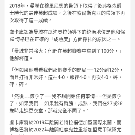
2018年，曼聯在穆里尼奧的帶領下取得了後弗格森爵
士時代的最佳英超成績，之後在索爾斯克亞的帶領下再
次取得了這一成績。
盧卡庫認為曼城在瓜迪奧拉領導下的統治地位是他和保
羅·博格巴在正確的「成熟度」方面掙扎的原因之一。
「曼城非常強大；他們在英超聯賽中拿到了100分，」
他解釋道。
「但如果你看看我們那個賽季的開局——12分到12分，
而且打得非常好。這裡4-0，那裡4-0，再次4-0，砰，
砰，砰。
「然後……懷孕了——我不想開始任何事情——但是懷孕
了，如果我們……如果我有肩膀，成熟，我們在27或28
歲時走進更衣室，那就完全不同了。”
盧卡庫將於2019年離開老特拉福德加盟國際米蘭，而
博格巴將於2022年離開紅魔鬼並重新加盟意甲球隊尤