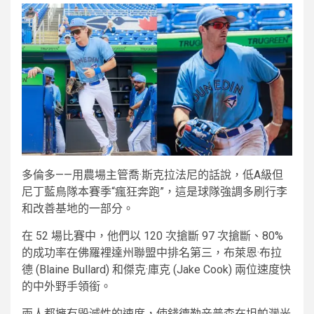
多倫多——用農場主管喬·斯克拉法尼的話說，低A級但
尼丁藍鳥隊本賽季“瘋狂奔跑”，這是球隊強調多刷行李
和改善基地的一部分。
在 52 場比賽中，他們以 120 次搶斷 97 次搶斷、80%
的成功率在佛羅裡達州聯盟中排名第三，布萊恩·布拉
德 (Blaine Bullard) 和傑克·庫克 (Jake Cook) 兩位速度快
的中外野手領銜。
兩人都擁有毀滅性的速度，使錢德勒辛普森在坦帕灣光