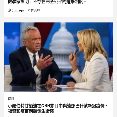
數學家證明，不存在完全公平的選舉制度。
5 天 ago
林美玲
資訊
小羅伯特甘迺迪在CNN節目中與達娜巴什就新冠疫情、
福奇和疫苗問題發生衝突