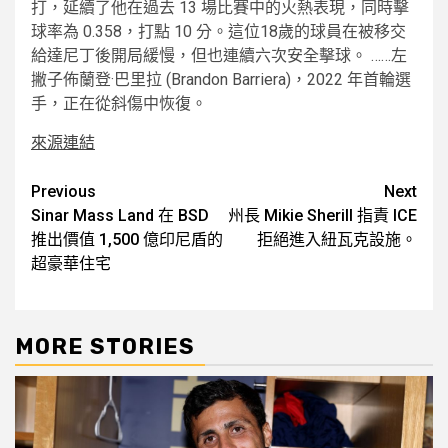
打，延續了他在過去 13 場比賽中的火熱表現，同時擊
球率為 0.358，打點 10 分。這位18歲的球員在被移交
給達尼丁後開局緩慢，但也連續六次安全擊球。 ……左
撇子佈蘭登·巴里拉 (Brandon Barriera)，2022 年首輪選
手，正在從斜傷中恢復。
來源連結
Post
Previous
Next
Sinar Mass Land 在 BSD
州長 Mikie Sherill 指責 ICE
navigation
推出價值 1,500 億印尼盾的
拒絕進入紐瓦克設施。
超豪華住宅
MORE STORIES