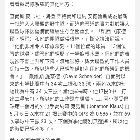
看看藍鳥隊系統的其他地方：
查爾斯·麥卡杜、海登·榮格爾和坦納·安德魯斯成為最新
一批進入大聯盟的野牛隊，而這條管道的實力對於讓大
聯盟球隊因傷病而繼續生存至關重要。 「凱西（康德
爾，經理）和他的團隊做得很棒，」斯克拉法尼說。
「他們非常令人印象深刻，11個位置的球員，13個位
置的球員，儘管他們經歷了一場旋轉木馬，但他們的表
現卻不斷上升和下降。流程很好，與大聯盟的工作人員
保持一致，所以這些人已經準備好利用他們所遇到的機
會。」 …戴維斯·施奈德（Davis Schneider）自面對以
來的七場比賽中有 34 次三振和 33 球，兩名以來的七
場比賽中有 34 次三振。當他揮桿時，他17投3中，打
出二壘安打，所以他的工作還在繼續。 …… 因小腿受傷
缺席一個月的外野手喬納森·克勞斯 (Jonathon Klaus) 自
5 月 5 日以來在 21 場比賽中的 OPS 為 0.586，並在 69
次擊球中三振 23 次。下個賽季他將別無選擇，所以他
的時間已經不多了。