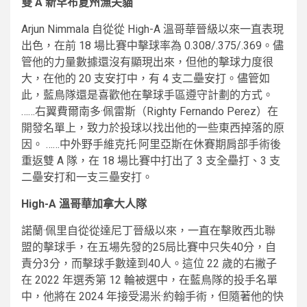
雙 A 新罕布夏州漁夫貓
Arjun Nimmala 自從從 High-A 溫哥華晉級以來一直表現
出色，在前 18 場比賽中擊球率為 0.308/.375/.369。儘
管他的力量數據還沒有顯現出來，但他的擊球力度很
大，在他的 20 支安打中，有 4 支二壘安打。儘管如
此，藍鳥隊還是喜歡他在擊球手區遵守計劃的方式。
……右翼費爾南多·佩雷斯（Righty Fernando Perez）在
開發名單上，致力於投球以找出他的一些東西掉落的原
因。 ……中外野手維克托·阿里亞斯在休賽期肩部手術後
重返雙 A 隊，在 18 場比賽中打出了 3 支全壘打、3 支
二壘安打和一支三壘安打。
High-A 溫哥華加拿大人隊
諾蘭·佩里自從從達尼丁晉級以來，一直在擊敗西北聯
盟的擊球手，在五場先發的25局比賽中只失40分，自
責分3分，而擊球手數達到40人。這位 22 歲的右撇子
在 2022 年選秀第 12 輪被選中，在藍鳥隊的投手名單
中，他將在 2024 年接受湯米·約翰手術，但隨著他的快