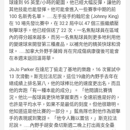
球達到 95 英里/小時的範圍，他已經大幅反彈，讓他的
其他技能也能發揮。他可能會進入一些賽季中期的前
100 名新秀名單。 ……左手投手約翰尼金 (Johnny King)
在 10 場先發比賽中，在 32.2 局中以 47 個三振繼續壓
制擊球手。他已經保送了 22 次，一名焦點球員在區域
內的得分越來越多，而另一名焦點球員則更多地利用他
的變速球來開發第三種產品，以補充他的精英快球和滑
球。 ……加拿大外野手薩姆·肖在完成傷病康復後可能會
在本週末返回溫哥華。
JoJo Parker 在達尼丁偷走了基地的樂趣，16 次嘗試中
13 次滑動。斯克拉法尼說，這位19歲的內野手去年在
總成績上排名第八，他的球棒比他的速度更出名，而且
他的奔跑「有一種本能的成分」。 「他閱讀比賽情
況。他比一般球員更快地掌握東西。全速前進是好的，
也許是平均水平，如果不是最低的刻度。但他很聰明。
他知道這是他比賽的一部分。」藍鳥隊也對他作為遊擊
手的表現感到驚訝。 「他令人難以置信，」斯克拉法
尼說。 ……內野手胡安·桑切斯週二晚上打出兩支全壘