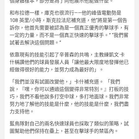
個身體樣本，部分是為了向他展示他能做什麼。”
和布拉德一樣，庫克也很流行——他的峰值電動勢是
108 英里/小時，斯克拉法尼補充道，他“將是第一個告
訴你，他首先需要被認為是一個真正優秀的擊球手，有
一定的力量，而不是一個真正快速的擊球手。” “我們嘗
試著去解決這個問題。”
依靠現有的技能引起了辛普森的共鳴，主教練凱文·卡
什稱讚他們的球員發展人員「讓他最大限度地發揮他已
經做得很好的能力，並努力成為最好的」。
「我們並沒有試圖改變他，」卡什補充道。 「我們
說，『嘿，你可以通過這個變得非常特別。』打板的技
巧，我們不看他說多打空中球，多打地面球。我們非常
努力地了解他的技能是什麼，他的技能是什麼，我們盡
力支持他。
藍鳥隊對自己的兩名快速球員也採取了類似的策略，試
圖幫助他們保持在壘上，甚至在擊球手的禁區內。