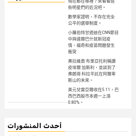
現在都在哪裡？來看看這
些明星們的近況吧。
數學家證明，不存在完全
公平的選舉制度。
小羅伯特甘迺迪在CNN節目
中與達娜巴什就新冠疫
情、福奇和疫苗問題發生
衝突
弗拉維奧·布里亞托利稱讚
皮埃爾·加斯利，並談到了
弗朗哥·科拉平託在阿爾卑
斯山的未來。
美元兌雷亞爾收在5.11，巴
西巴西股市本週一上漲
0.80%。
أحدث المنشورات