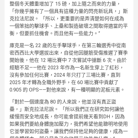
整個冬天體重增加了 15 磅，加上隨之而來的力量，
「你幾乎擁有了一個具有這種力量的閃亮新玩具，」斯
克拉法尼說。 「所以，更重要的是弄清楚如何在成為
一個笨拙的擊球手、上壘和製造破壞之間取得適當的平
衡，但要抓住機會。而且他有一些能力。”
庫克是一名 22 歲的左手擊球手，在第三輪選秀中從南
密西西比大學選拔出來，自從他因腿筋受傷推遲了賽季
開始後，他在 12 場比賽中 7 次嘗試中搶斷 ​​6 次。由於
經驗不足——他在 2023 年作為一名新生穿上了紅衫，
沒有參加任何比賽，2024 年只打了三場比賽，直到
2025 年才轉為全職外野手，在 60 場比賽中貢獻了
0.905 的 OPS——對他來說，有一種明顯的泥板元素。
「對於一個速度為 80 的人來說，他並沒有真正盜
壘，」斯克拉法尼說。 「所以我們正在研究如何讓他
緩慢而安全地成長，你可能會提前幾天看到DH，因為
如果我們要給身體施加壓力，我們希望他能聰明地使用
它並學習如何盜壘。讓我們保持他足夠的健康，成為一