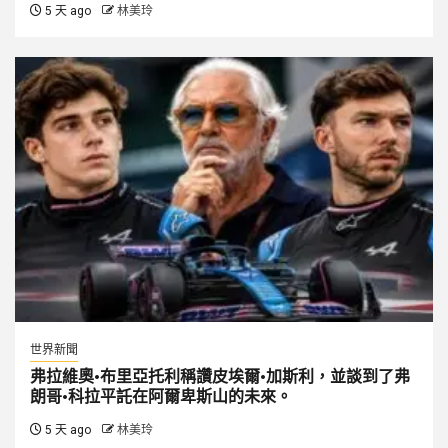
5 天 ago
林美玲
世界新聞
弗拉維奧·布里亞托利稱讚皮埃爾·加斯利，並談到了弗
朗哥·科拉平託在阿爾卑斯山的未來。
5 天 ago
林美玲