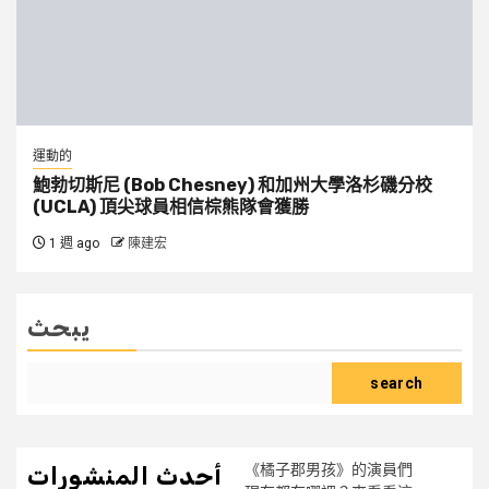
運動的
鮑勃切斯尼 (Bob Chesney) 和加州大學洛杉磯分校
(UCLA) 頂尖球員相信棕熊隊會獲勝
1 週 ago
陳建宏
يبحث
search
《橘子郡男孩》的演員們
أحدث المنشورات