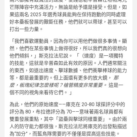
芒隊陣容中充滿活力，無論是給予還是接受。但是，如
果這兩名 2025 年選秀球員能夠在保持跑動的同時處理
好本壘板發展的艱鉅任務，他們就可以帶球，甚至可以
打出一些力量。
「我們喜歡運動員，因為你可以用他們做很多事情。顯
然，他們在某些事情上做得很好，所以我們真的很想向
他們傾斜，」斯克拉法尼說。 「（速度）是一項獨特
的技能，這就是辛普森如此有效的原因。人們通常關注
的東西，如退出速度、擊球數據、他們衝擊棒球的能力
等，都是最重要的。但上面還有更多的放大鏡，
那
麼，板塊紀律怎麼樣呢？槍管精度非常重要。
這是一
個不同的視角來看待它們。 」
為此，他們的原始速度——庫克在 20-80 球探評分中的
評分為 80，布拉德評分為 70——意味著兩名球員都有
雙重發展重點，其中「盜壘與擊球同樣重要」。由於兩
人的防守能力都很強，斯克拉法尼將庫克的出發點描述
為“加分”，而藍鳥隊需要的不僅僅是提高這些技能。