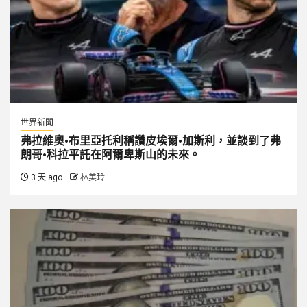
世界新聞
弗拉維奧·布里亞托利稱讚皮埃爾·加斯利，並談到了弗
朗哥·科拉平託在阿爾卑斯山的未來。
3 天 ago
林美玲