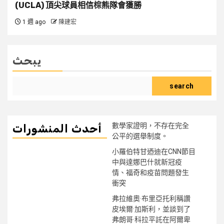
(UCLA) 頂尖球員相信棕熊隊會獲勝
1 週 ago
陳建宏
يبحث
search
數學家證明，不存在完全
أحدث المنشورات
公平的選舉制度。
小羅伯特甘迺迪在CNN節目
中與達娜巴什就新冠疫
情、福奇和疫苗問題發生
衝突
弗拉維奧·布里亞托利稱讚
皮埃爾·加斯利，並談到了
弗朗哥·科拉平託在阿爾卑