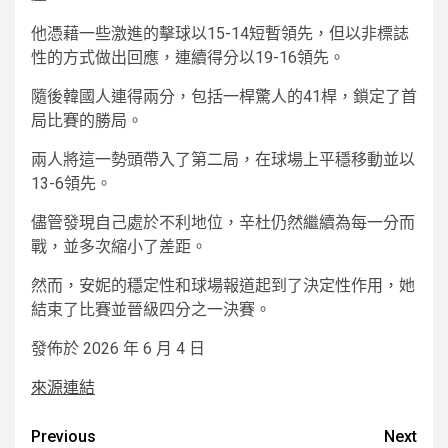
他憑藉一些激進的擊球以15-14短暫領先，但以非標誌
性的方式做出回應，連續得分以19-16領先。
隨後韓國人連得兩分，包括一桿驚人的41桿，鎖定了首
局比賽的勝局。
兩人將這一勢頭帶入了第二局，在球場上平穩移動並以
13-6領先。
儘管發現自己處於不利地位，辛杜仍然繼續為每一分而
戰，並多次縮小了差距。
然而，安妮的穩定性和球場報道起到了決定性作用，她
結束了比賽並晉級四分之一決賽。
發佈於 2026 年 6 月 4 日
來源連結
Post
Previous
Next