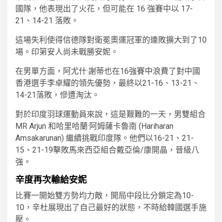
國隊，他表現出了火花，但可能在 16 強賽中以 17-
21、14-21 落敗。
這場失利使得信德隊對衛冕奧運冠軍的連敗擴大到了10
場。印第安人尚未戰勝安妮。
在男單方面，阿尤什·謝蒂也在16強賽中浪費了對中國
香港選手李卓耀的領先優勢，最終以21-16、13-21、
14-21落敗，慘遭淘汰。
對於印度羽球運動員來說，這是艱難的一天，男雙組合
MR Arjun 和哈里哈蘭·阿姆薩卡魯南 (Hariharan
Amsakarunan) 繼續挑戰印度隊。他們以16-21、21-
15、21-19擊敗馬來西亞組合戴亞倫/康開晶，晉級八
強。
辛度再次輸給安妮
比賽一開始雙方勢均力敵，開局中段比分鎖定為10-
10，辛杜展現出了自己最好的狀態，不時給韓國選手施
壓。