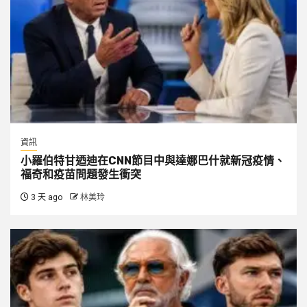
資訊
小羅伯特甘迺迪在CNN節目中與達娜巴什就新冠疫情、
福奇和疫苗問題發生衝突
3 天 ago
林美玲