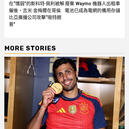
在“懦弱”的斯科特·佩利被解
廢棄 Waymo 機器人出租車
navigation
僱後，吉米·金梅爾在哥倫
電池已成為電網的備用存儲
比亞廣播公司攻擊“吸特朗
普”
MORE STORIES