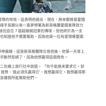
國者隊的地毯，這表明他過去、現在、將來都將是愛國
接手長期以來一直夢想著為新英格蘭愛國者隊效力
接住這位 7 屆超級碗冠軍的傳球，但他終於為一支
也知道他不需要幫助，因為他是一位有望領導愛國
領導伸展線，這是新英格蘭隊交易他後，他第一天穿上
手斷然拒絕了，因為他想贏得這個角色。
二在線上旅行社中說道。 「你不能進來要求它。就
我想，’我必須先贏得它’，我想贏得它。我想贏得那
並儘我所能幫助他們。