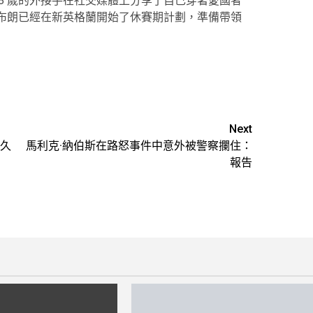
8 歲的外接手在社交媒體上分享了自己穿著愛國者
。布朗已經在新英格蘭開始了休賽期計劃，準備帶領
Next
久
馬利克·納伯斯在路怒事件中意外被警察攔住：
報告