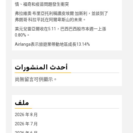
情、福奇和疫苗問題發生衝突
弗拉維奧·布里亞托利稱讚皮埃爾·加斯利，並談到了
弗朗哥·科拉平託在阿爾卑斯山的未來。
美元兌雷亞爾收在5.11，巴西巴西股市本週一上漲
0.80%。
Airlanga表示旅遊業帶動地區成長13.14%
أحدث المنشورات
尚無留言可供顯示。
ملف
2026 年 8 月
2026 年 7 月