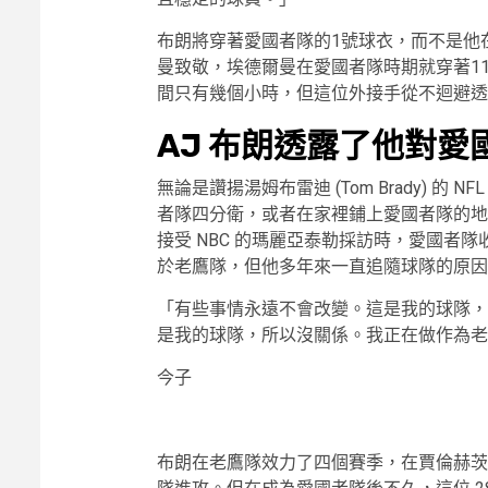
布朗將穿著愛國者隊的1號球衣，而不是他
曼致敬，埃德爾曼在愛國者隊時期就穿著11
間只有幾個小時，但這位外接手從不迴避透
AJ 布朗透露了他對
無論是讚揚湯姆布雷迪 (Tom Brady) 
者隊四分衛，或者在家裡鋪上愛國者隊的地
接受 NBC 的瑪麗亞泰勒採訪時，愛國者
於老鷹隊，但他多年來一直追隨球隊的原因
「有些事情永遠不會改變。這是我的球隊，
是我的球隊，所以沒關係。我正在做作為老
今子
布朗在老鷹隊效力了四個賽季，在賈倫赫茨的帶