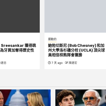
運動的
：Sreesankar 獲得跳
鮑勃切斯尼 (Bob Chesney) 和加
為牙買加奪得歷史性
州大學洛杉磯分校 (UCLA) 頂尖球
員相信棕熊隊會獲勝
林建忠
7 天 ago
陳建宏