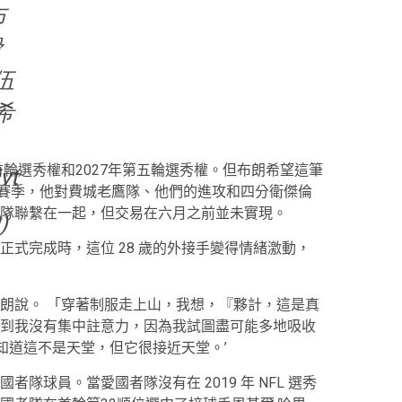
布
滑
伍
希
首輪選秀權和2027年第五輪選秀權。但布朗希望這筆
vt
 年賽季，他對費城老鷹隊、他們的進攻和四分衛傑倫
隊聯繫在一起，但交易在六月之前並未實現。
)
式完成時，這位 28 歲的外接手變得情緒激動，
朗說。 「穿著制服走上山，我想，『夥計，這是真
到我沒有集中註意力，因為我試圖盡可能多地吸收
知道這不是天堂，但它很接近天堂。’
隊球員。當愛國者隊沒有在 2019 年 NFL 選秀