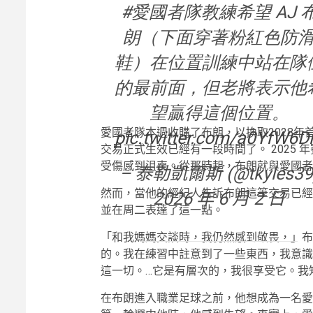
#愛國者隊教練希望 AJ 
朗（下面穿著粉紅色防
鞋）在位置訓練中站在隊
的最前面，但老將表示他
望贏得這個位置。
愛國者隊本週收購了布朗，以換取2028年
pic.twitter.com/a0YfW6Di
交易正式生效已經有一段時間了。 2025
受傷感到沮喪。從那時起，布朗就與愛國者
– 泰勒凱爾斯 (@tkyles39
然而，當他的經紀人告訴布朗這筆交易已經正
2026 年 6 月 2 日
並在周二表達了這一點。
「和我媽媽交談時，我仍然感到敬畏，」布
的。我在練習中註意到了一些東西，我意識
這一切。…它是有層次的，我很享受它。我
在布朗進入職業足球之前，他想成為一名愛國者