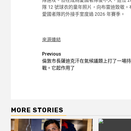
隊進攻。但在成為愛國者隊後不久，這位 2
隊 12 號球衣的童年照片，向布雷迪致敬
愛國者隊的外接手室度過 2026 年賽季。
來源連結
Post
Previous
倫敦市長薩迪克汗在氣候議題上打了一場持
navigation
戰。它起作用了
MORE STORIES