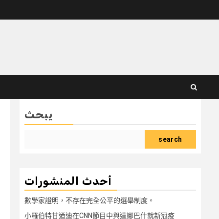
يبحث
search
أحدث المنشورات
數學家證明，不存在完全公平的選舉制度。
小羅伯特甘迺迪在CNN節目中與達娜巴什就新冠疫