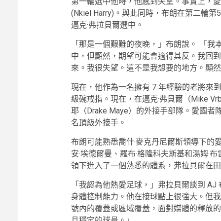
第一輪選中他時，他感到失望。事實上，愛
(Nkiel Harry)。與此同時，布朗在
邁克·弗拉貝爾選中。
「那是一個艱難的夜晚，」布朗說。 「我
中，但顯然，期望可能會適得其反。我回到
來。我很失望。這不是我想要的地方。顯然
現在，他作為一名擁有 7 年經驗的老將來到新
級碗戒指。現在，在邁克·弗貝爾（Mike V
耶（Drake Maye）的外接手部隊。愛
名頂級外接手。
布朗可能熟悉喬什·麥克丹尼爾斯領導下的
安·埃德爾曼、羅布·格隆科夫斯基和湯姆·
領下進入了一個熟悉的體系，弗拉貝爾在田
「我認為他熱愛足球，」弗拉貝爾談到 AJ
身體控制能力。他在接球點上很強大。但我
號內的覆蓋或區域覆蓋，面對媒體的釋放的
且穩定的球員。」