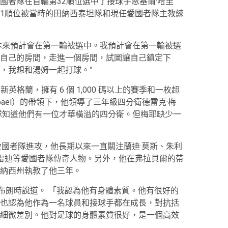
國者隊在首輪第32順位選中了接球手恩基爾·哈里
第二輪第51順位被當時的田納西泰坦隊和現任愛國者隊主教練
本來預計會在第一輪被選中。我預計會在第一輪被選
自己的房間，走進一個房間，試圖讓自己鎮定下
，我想和湯姆一起打球。”
英格蘭，擁有 6 個 1,000 碼以上的賽季和一枚超
rbael）的帶領下，他領導了三年級四分衛德雷克·梅
國者隊知道他們有一位才華橫溢的四分衛。但梅耶缺少一
愛國者隊進攻，他長期以來一直關注蘭迪·莫斯、朱利
布雷迪等愛國者隊傳奇人物。另外，他在弗拉貝爾的帶
納西州執教了他三年。
 布朗時說道。 「我認為他有身體素質。他有很好的
也認為他作為一名球員和接球手都在成長，對抗括
細微差別。他對足球的身體素質很好，是一個高效