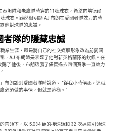
在泰坦隊和老鷹隊時穿的11號球衣，希望向埃德爾
號球衣。雖然很明顯 AJ 布朗在愛國者隊效力的時
露他對球隊的忠誠。
愛國者隊的隱藏忠誠
的 NFL 職業生涯，還是將自己的社交媒體形象改為前愛國
毯，AJ 布朗總是表達了他對新英格蘭隊的欽佩。在
隊收購了他後，布朗透露了儘管過去四個賽季一直效力
。
」布朗談到愛國者隊時說道。 “從我小時候起，這就
鷹必須做的事情，但就是這樣。”
領下，以 5,034 碼的接球碼和 32 次達陣引領球