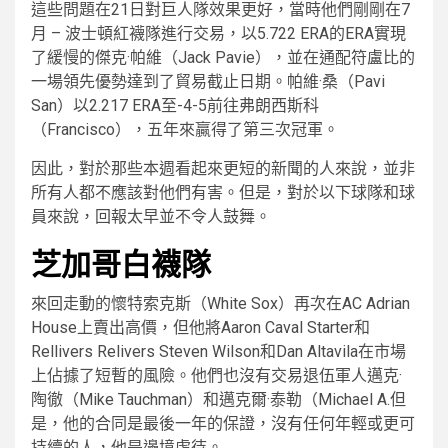
這些問題在21日對巨人隊效果更好，當時他們剛剛在7
月 – 波士頓紅襪隊進行交易，以5.722 ERA的ERA實現
了緩慢的傑克·帕維（Jack Pavie），並在通配符盧比的
一場領先優勢達到了貿易截止日期。帕維·桑（Pavi
San）以2.217 ERA至-4-5前往弗朗西斯科
（Francisco），五年來贏得了第三次冠軍。
因此，對於那些本週看起來更短的新聞的人來說，並非
所有人都不應該對他們有害。但是，對於以下球隊和球
員來說，回報太早並不令人鼓舞。
芝加哥白襪隊
來回走動的懷特索克斯（White Sox）再次在AC Adrian
House上賣出高價，但他將Aaron Caval Starter和
Rellivers Relivers Steven Wilson和Dan Altavila在市場
上佔據了短暫的風險。他們也沒有交易退伍軍人邁克·
陶徹（Mike Tauchman）和邁克爾·泰勒（Michael A.但
是，他的合同是最後一年的保證，沒有任何年輕或更可
持續的人，他是邊境虐待。