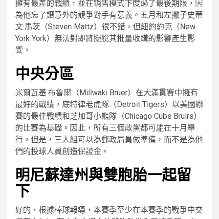
擁有最差的戰績，並在銷售模式下度過了最後期限，因
為他忘了讓意外的競爭對手有意義。五月和左撇子史蒂
文·馬茨（Steven Mattz）很不錯，但紐約約克（New
York York）無法對即將擺脫其批量收購的影響產生影
響。
中央分區
米爾瓦基·布魯爾（Millwaki Bruer）在大滿貫賽中擁有
最好的戰績，底特律老虎隊（Detroit Tigers）以美國聯
賽的最佳戰績和芝加哥小熊隊（Chicago Cubs Bruirs）
的比賽為基礎。因此，所有三個政黨都可能在十月舉
行。但是，三人組可以為郵政局員做準備，而不是為他
們的投球人員創造保證金。
明尼蘇達州與雙胞胎一起留
下
好的，根據棒球報導，本賽季至少在本賽季的戰爭中交