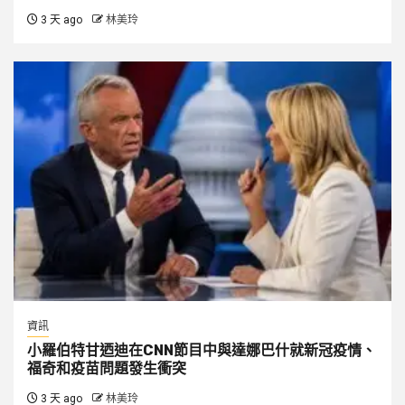
3 天 ago
林美玲
資訊
小羅伯特甘迺迪在CNN節目中與達娜巴什就新冠疫情、
福奇和疫苗問題發生衝突
3 天 ago
林美玲