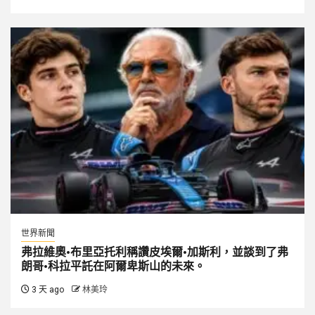
世界新聞
弗拉維奧·布里亞托利稱讚皮埃爾·加斯利，並談到了弗
朗哥·科拉平託在阿爾卑斯山的未來。
3 天 ago
林美玲