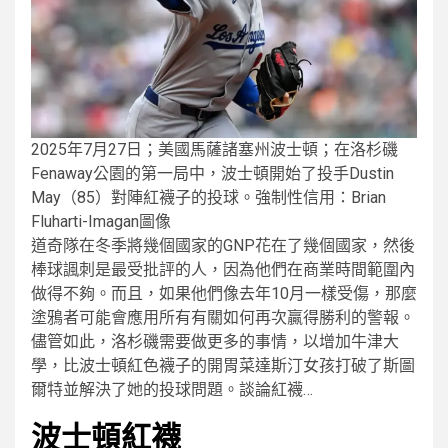
2025年7月27日；美國馬薩諸塞州波士頓；在洛杉磯
Fenaway公園的第一局中，波士頓開始了投手Dustin
May（85）對陣紅襪子的投球。強制性信用：Brian
Fluharti-Imagan圖像
道奇隊在冬季將幾個國家的GNP花在了幾個國家，然後
棒球諷刺是最受批評的人，因為他們在商業時間範圍內
做得不夠。而且，如果他們像去年10月一樣受傷，那麼
塗鴉者可能會應用所有有關如何再次贏得勝利的警報。
儘管如此，洛杉磯需要做更多的事情，以增加牛津大
學，比波士頓紅色襪子的開胃菜達斯汀女孩打破了斯圖
爾特並解決了她的投球問題。談論紅襪…
波士頓紅襪