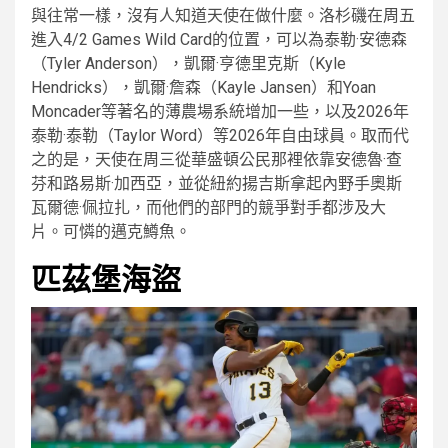
與往常一樣，沒有人知道天使在做什麼。洛杉磯在周五
進入4/2 Games Wild Card的位置，可以為泰勒·安德森
（Tyler Anderson），凱爾·亨德里克斯（Kyle
Hendricks），凱爾·詹森（Kayle Jansen）和Yoan
Moncader等著名的薄農場系統增加一些，以及2026年
泰勒·泰勒（Taylor Word）等2026年自由球員。取而代
之的是，天使在周三從華盛頓公民那裡依靠安德魯·查
芬和路易斯·加西亞，並從紐約揚吉斯拿起內野手奧斯
瓦爾德·佩拉扎，而他們的部門的競爭對手都涉及大
片。可憐的邁克鱒魚。
匹茲堡海盜