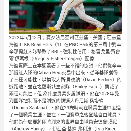
2022年5月13日；賓夕法尼亞州匹茲堡，美國；匹茲堡
海盜III KK Brian Heis（1）在PNC Park的第三局中對辛
辛那提紅人隊擊敗了RBI。強制性信用：格雷戈里·費舍
爾·伊瑪根（Gregory Fisher-Imagan）圖像
海盜實際上在本週簽署了一些不錯的協議。他們從辛辛
那提紅人隊的Cabian Heis交易中出來，從洋基隊獲得
了三種可能性，以換取大衛·貝德納（David Bedner）的
近距離，並在堪薩斯城皇家隊（Bailey Falter）撲滅了
兩種可能性。但
為什麼貿易步履蹣跚，他在2028年受
到團隊控制
而不是附近的候選人丹尼斯·桑塔納
（Dennis Santana），他在29歲時就在職業生涯中度過
了一個職業生涯，並在下一個賽季之後登陸自由球員？
他們為什麼要將即將到來的世界自由球員安德魯·漢尼
（Andrew Hanny），伊西亞·基納·弗利法（Isia Kiner-