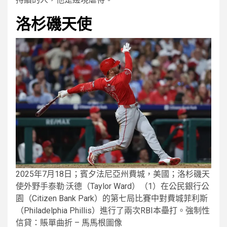
洛杉磯天使
2025年7月18日；賓夕法尼亞州費城，美國；洛杉磯天
使外野手泰勒·沃德（Taylor Ward）（1）在公民銀行公
園（Citizen Bank Park）的第七局比賽中對費城菲利斯
（Philadelphia Phillis）進行了兩次RBI本壘打。強制性
信貸：賬單曲折 – 馬馬根圖像