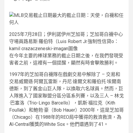
2025年7月28日；伊利諾伊州芝加哥；芝加哥白襪中心
守場員路易斯·羅伯特（Luis Robert Jr.強制性信貸o：
kamil crazaczeneski-imagan圖像
在今年主要的棒球業務的截止日期之後，在我們發現受
害者之前，這裡有一個提醒，顯然有時會擊敗勝利。
1997年的芝加哥白襪隊在戲劇交易中解除了 – 交易和
交易威爾遜·阿爾瓦雷斯，丹尼·達爾文和羅伯托·埃爾南
德斯，到了舊金山巨人隊，以換取六名球員。然而，巨
人隊進入了國家聯盟分區分區系列賽，以及三人 – 林戈
·巴塞洛（Trio-Lingo Barcello），凱斯·福拉克（Kith
Foullak）和鮑勃·豪（Bob Hauer）2000年，這是芝加哥
（Chicago）在1988年的REO局中獲得的救濟救濟，為
Al-Central獲獎的White Sox。他們還遇到了41。