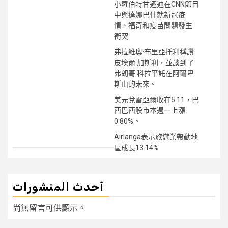
小羅伯特甘迺迪在CNN節目
中與達娜巴什就新冠疫
情、福奇和疫苗問題發生
衝突
弗拉維奧·布里亞托利稱讚
皮埃爾·加斯利，並談到了
弗朗哥·科拉平託在阿爾卑
斯山的未來。
美元兌雷亞爾收在5.11，巴
西巴西股市本週一上漲
0.80%。
Airlanga表示旅遊業帶動地
區成長13.14%
أحدث المنشورات
尚無留言可供顯示。