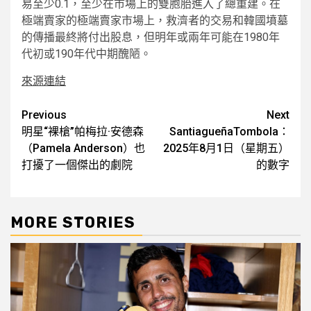
易至少0.1，至少在市場上的雙胞胎進入了總重建。在
極端賣家的極端賣家市場上，救濟者的交易和韓國墳墓
的傳播最終將付出股息，但明年或兩年可能在1980年
代初或190年代中期醜陋。
來源連結
Post
Previous
Next
明星“裸槍”帕梅拉·安德森
SantiagueñaTombola：
navigation
（Pamela Anderson）也
2025年8月1日（星期五）
打擾了一個傑出的劇院
的數字
MORE STORIES