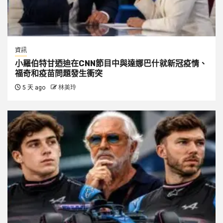
資訊
小羅伯特甘迺迪在CNN節目中與達娜巴什就新冠疫情、
福奇和疫苗問題發生衝突
5 天 ago
林美玲