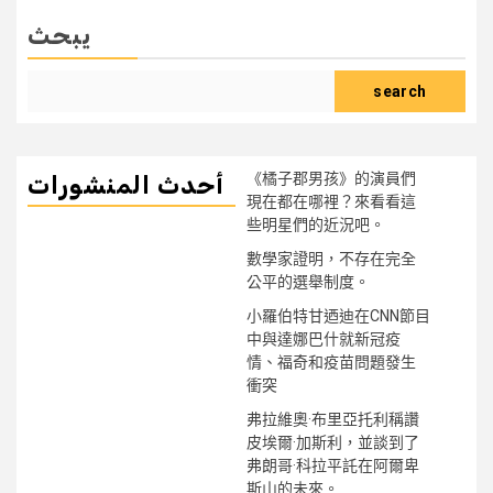
يبحث
search
《橘子郡男孩》的演員們
أحدث المنشورات
現在都在哪裡？來看看這
些明星們的近況吧。
數學家證明，不存在完全
公平的選舉制度。
小羅伯特甘迺迪在CNN節目
中與達娜巴什就新冠疫
情、福奇和疫苗問題發生
衝突
弗拉維奧·布里亞托利稱讚
皮埃爾·加斯利，並談到了
弗朗哥·科拉平託在阿爾卑
斯山的未來。