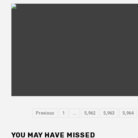
文
Previous
1
...
5,962
5,963
5,964
章
分
YOU MAY HAVE MISSED