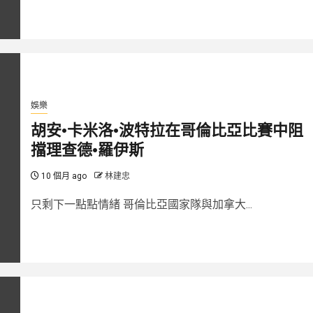
娛樂
胡安·卡米洛·波特拉在哥倫比亞比賽中阻
擋理查德·羅伊斯
10 個月 ago
林建忠
只剩下一點點情緒 哥倫比亞國家隊與加拿大...