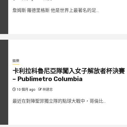
詹姆斯·羅德里格斯 他是世界上最著名的足...
娛樂
卡利拉科魯尼亞隊闖入女子解放者杯決賽
– Publimetro Columbia
10 個月 ago
林建忠
最近在對陣聖菲獨立隊的點球大戰中，哥倫比...