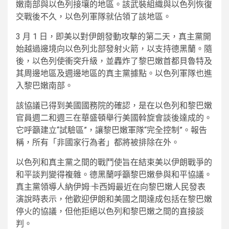
嫩南部與以色列接壤的地區。該武裝組織與以色列恢復
交戰後不久，以色列軍隊就佔領了該地區。
3 月 1 日，即美以對伊朗發動攻擊的第二天，真主黨開
始越過邊境向以色列北部發射火箭，以支持德黑蘭。隨
後，以色列使衝突升級，並轟炸了黎巴嫩首都貝魯特及
其周邊地區及週邊地區的真主黨據點。以色列軍隊也進
入黎巴嫩南部。
該協議已得到美國國務院的確認，是在以色列和黎巴嫩
官員週二和週三在華盛頓舉行美國斡旋會談後達成的。
它呼籲建立“試驗區”，讓黎巴嫩軍隊“完全控制”。報告
稱，所有「非國家行為者」都將被排除在外。
以色列和真主黨之間的戰鬥使旨在結束美以伊朗戰爭的
和平談判變得複雜。德黑蘭呼籲黎巴嫩參與和平協議。
真主黨領導人納伊姆·卡西姆最近在向黎巴嫩人民發表
演說時表示，他歡迎伊朗和美國之間達成包括在黎巴嫩
停火的協議，但他拒絕以色列和黎巴嫩之間的直接談
判。