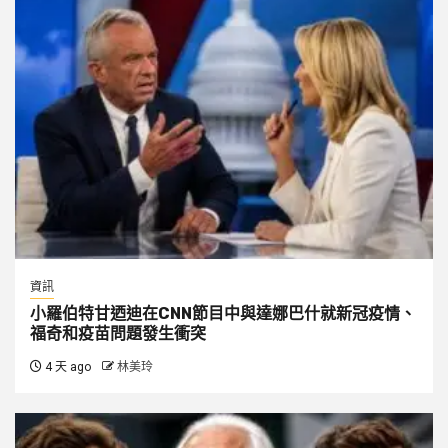
資訊
小羅伯特甘迺迪在CNN節目中與達娜巴什就新冠疫情、
福奇和疫苗問題發生衝突
4 天 ago
林美玲