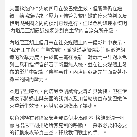
美國斡旋的停火於四月在黎巴嫩生效，但襲擊仍在繼
續，給協議帶來了壓力。儘管與黎巴嫩的停火談判以及
伊朗與美國之間的談判已經進行，但以色列總理本傑明
·內塔尼亞胡最近幾週針對真主黨的言論有所升級。
內塔尼亞胡上個月末在社交媒體上的一段影片中表示，
“我們正在與真主黨交戰”，並發誓要加強對這個激進組
織的攻擊力度。由於真主黨在最新一輪戰鬥中針對以色
列士兵和指揮官部署了新型無人機，並在社交媒體上發
布的影片中記錄了襲擊事件，內塔尼亞胡先生面臨著不
撤軍的國內壓力。
本週早些時候，內塔尼亞胡威脅要轟炸貝魯特，但在伊
朗表示將退出與美國的談判以及川普總統宣布黎巴嫩停
火重新生效後，內塔尼亞胡做出了讓步。
以色列極右翼國家安全部長伊塔馬爾·本-格維爾週一呼
籲內塔尼亞胡拒絕所有克制的呼籲，「採取必要和必要
的行動來攻擊真主黨，釋放我們戰士的手」。