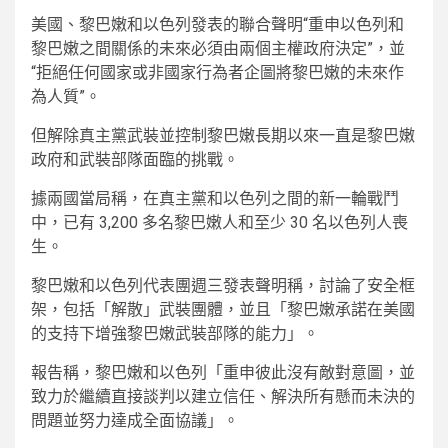
美國、黎巴嫩和以色列發表的聯合聲明“重申以色列和
黎巴嫩之間關係的未來必須由兩個主權政府決定”，並
“拒絕任何國家或非國家行為者企圖將黎巴嫩的未來作
為人質”。
但解除真主黨武裝並控制黎巴嫩長期以來一直是黎巴嫩
政府和武裝部隊面臨的挑戰。
據兩國當局稱，在真主黨和以色列之間的新一輪戰鬥
中，已有 3,200 多名黎巴嫩人和至少 30 名以色列人喪
生。
黎巴嫩和以色列代表團週三發表聲明稱，討論了安全框
架，包括「解散」武裝團體，並且「黎巴嫩承諾在美國
的支持下增強黎巴嫩武裝部隊的能力」。
報告稱，黎巴嫩和以色列「重申彼此沒有敵對意圖，並
致力於繼續直接談判以建立信任、解決所有懸而未決的
問題並努力達成全面協議」。