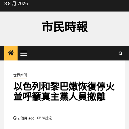
Skip
8 8 月 2026
to
content
市民時報
Primary
Menu
世界新聞
以色列和黎巴嫩恢復停火
並呼籲真主黨人員撤離
2 個月 ago
陳建宏