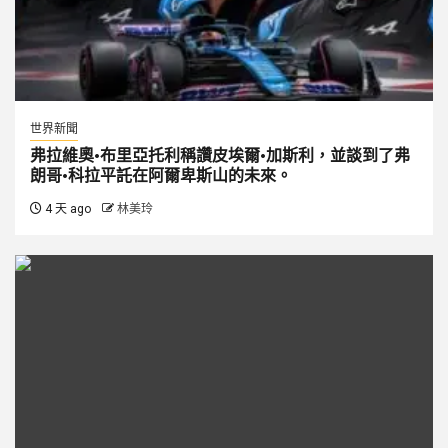
世界新聞
弗拉維奧·布里亞托利稱讚皮埃爾·加斯利，並談到了弗
朗哥·科拉平託在阿爾卑斯山的未來。
4 天 ago
林美玲