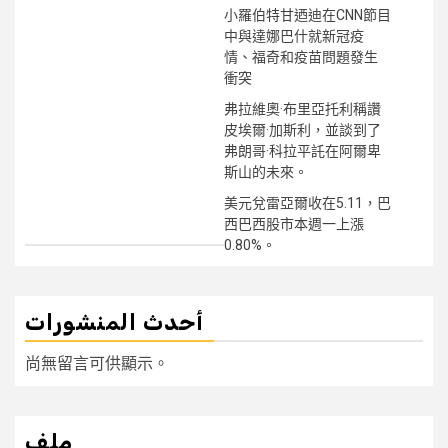
小羅伯特甘迺迪在CNN節目
中與達娜巴什就新冠疫
情、福奇和疫苗問題發生
衝突
弗拉維奧·布里亞托利稱讚
皮埃爾·加斯利，並談到了
弗朗哥·科拉平託在阿爾卑
斯山的未來。
美元兌雷亞爾收在5.11，巴
西巴西股市本週一上漲
0.80%。
أحدث المنشورات
尚無留言可供顯示。
ملف