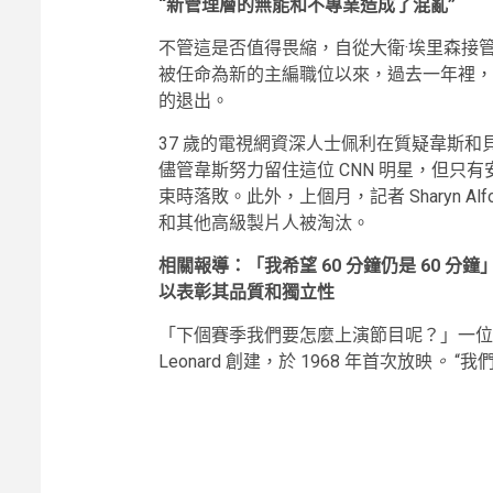
“新管理層的無能和不專業造成了混亂”
不管這是否值得畏縮，自從大衛·埃里森接管
被任命為新的主編職位以來，過去一年裡，
的退出。
37 歲的電視網資深人士佩利在質疑韋斯
儘管韋斯努力留住這位 CNN 明星，但只有安德森庫珀
束時落敗。此外，上個月，記者 Sharyn Alfonsi 
和其他高級製片人被淘汰。
相關報導：「我希望 60 分鐘仍是 60 
以表彰其品質和獨立性
「下個賽季我們要怎麼上演節目呢？」一
Leonard 創建，於 1968 年首次放映
。
“我