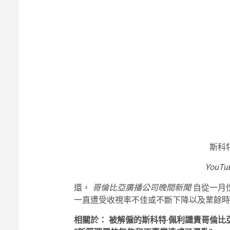
斯科特
YouTu
還，
哥倫比亞廣播公司晚間新聞
自從一月
一直遭受收視率不佳或不斷下降以及業餘時
相關於：
被解僱的斯科特·佩利譴責哥倫比