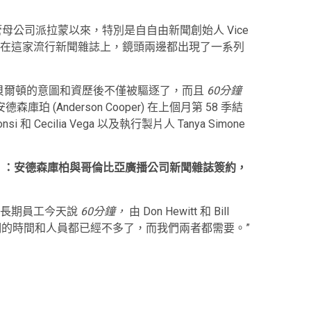
母公司派拉蒙以來，特別是自自由新聞創始人 Vice
在這家流行新聞雜誌上，鏡頭兩邊都出現了一系列
和貝爾頓的意圖和資歷後不僅被驅逐了，而且
60分鐘
 (Anderson Cooper) 在上個月第 58 季結
和 Cecilia Vega 以及執行製片人 Tanya Simone
分鐘」：安德森庫柏與哥倫比亞廣播公司新聞雜誌簽約，
位長期員工今天說
60分鐘，
由 Don Hewitt 和 Bill
們的時間和人員都已經不多了，而我們兩者都需要。”