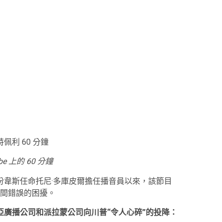
佩利 60 分鐘
be 上的 60 分鐘
份韋斯任命托尼·多庫皮爾擔任播音員以來，該節目
間錯誤的困擾。
亞廣播公司和派拉蒙公司向川普“令人心碎”的投降：