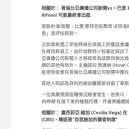
相關於：
哥倫比亞廣播公司新聞vs。巴里·韋斯 (B
Alfonsi 可能最終會出庭
萊斯利·斯塔爾、比爾·惠特克和喬恩·沃特
氣」並評估局勢。
正如韋斯週三早些時候在與員工的電話會議
在尋找新員工。由於加勒特少校最近採訪了
亞廣播公司新聞人才將經常為該節目做出
網的其他角色外，主播諾拉·奧唐納 (Norah 
能很快就會在哥倫比亞廣播公司新聞中擔任
其他人則認為貝利的被迫離開是自毀了韋斯
一位高層預測這種情況將會發生，他表示：
約時報
在接下來的幾個月裡，作者將繼續
相關於：
塞西莉亞·維加 (Cecilia Ve
(CBS)，稱這是“自我施加的審查制度”