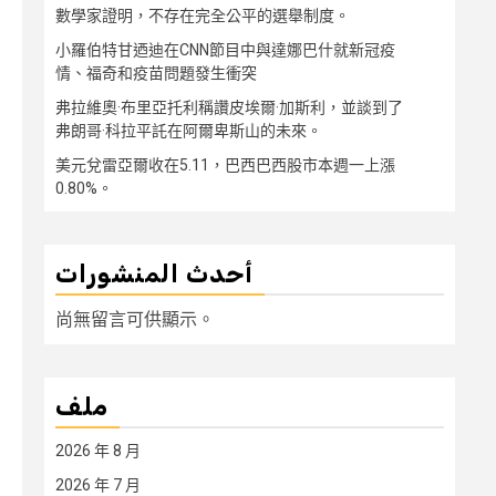
數學家證明，不存在完全公平的選舉制度。
小羅伯特甘迺迪在CNN節目中與達娜巴什就新冠疫
情、福奇和疫苗問題發生衝突
弗拉維奧·布里亞托利稱讚皮埃爾·加斯利，並談到了
弗朗哥·科拉平託在阿爾卑斯山的未來。
美元兌雷亞爾收在5.11，巴西巴西股市本週一上漲
0.80%。
أحدث المنشورات
尚無留言可供顯示。
ملف
2026 年 8 月
2026 年 7 月