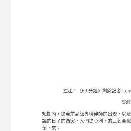
左起：《60 分鐘》剩餘記者 Lesley Sta
哥倫
短期內，隨著前高級專職律師的出現，以及
諱的日子的衝突，人們擔心剩下的三名全
留下來。