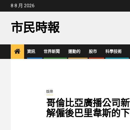
Skip
8 8 月 2026
to
content
市民時報
資訊
世界新聞
運動的
股市
科學技術
娛樂
哥倫比亞廣播公司新
解僱後巴里韋斯的下