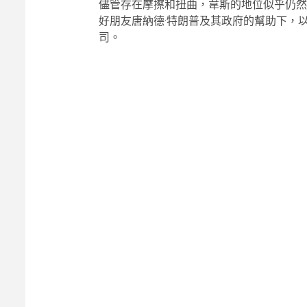
儘管存在摩擦和扭曲，韋斯的地位似乎仍然
好朋友唐納德·特朗普及其政府的幫助下，以 1
司。