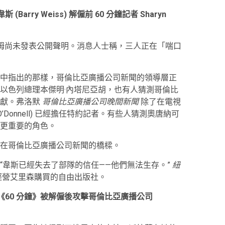
arry Weiss) 解僱前 60 分鐘記者 Sharyn
海姆尚未發表公開聲明。消息人士稱，三人正在「喘口
中指出的那樣，哥倫比亞廣播公司新聞的領導層正
以色列總理本傑明·內塔尼亞胡，也有人猜測哥倫比
貢獻。弗洛默
哥倫比亞廣播公司晚間新聞
除了在電視
O’Donnell) 已經擔任特約記者。有些人猜測奧唐納可
更重要的角色。
在哥倫比亞廣播公司新聞的橋樑。
“韋斯已經失去了部隊的信任——他們無法生存。”
紐
經營艾里森購買的自由出版社。
ga) 在《60 分鐘》被解僱後攻擊哥倫比亞廣播公司