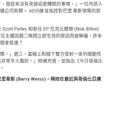
了，我從來沒有見過這麼糟糕的事情，」一位內部人
播公司新聞。
60分鐘
並指控對巴里·韋斯領導的部
Scott Pelley 和新任 EP 尼克比爾頓 (Nick Bilton)
這位主播因週二晚間立即生效的原因而被解僱，許多
個會是誰？
聞，」週三，當線上和線下雙方發射一系列煽動性
這非常令人尷尬，」她補充道，並指出《今日哥倫比
。
回應巴里韋斯 (Barry Weiss)，稱她在最近與哥倫比亞廣