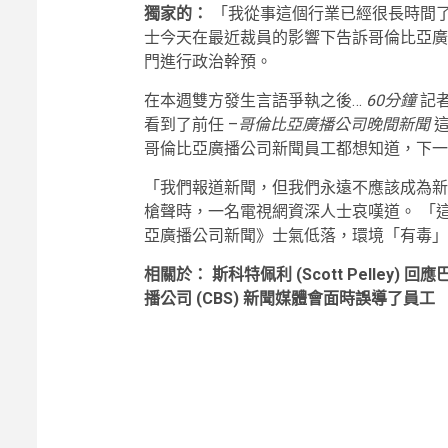
獨家的：
「我從事這個行業已經很長時間
士今天在最近裁員的影響下告訴哥倫比亞廣
門進行政治幹預。
在本週雙方發生言語爭執之後…
60分鐘
記者 
看到了前任 –
哥倫比亞廣播公司晚間新聞
哥倫比亞廣播公司新聞員工都想知道，下一
「我們報道新聞，但我們永遠不應該成為新
槍聲時，一名電視網資深人士哀嘆道。 「
亞廣播公司新聞》士氣低落，環境「有毒」
相關於：
斯科特佩利 (Scott Pelley) 
播公司 (CBS) 新聞媒體會面時誤導了員工