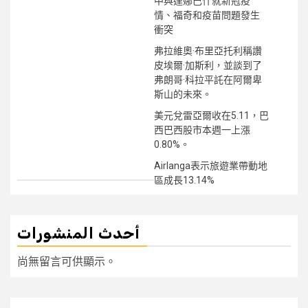
中與達娜巴什就新冠疫
情、福奇和疫苗問題發生
衝突
弗拉維奧·布里亞托利稱讚
皮埃爾·加斯利，並談到了
弗朗哥·科拉平託在阿爾卑
斯山的未來。
美元兌雷亞爾收在5.11，巴
西巴西股市本週一上漲
0.80%。
Airlanga表示旅遊業帶動地
區成長13.14%
أحدث المنشورات
尚無留言可供顯示。