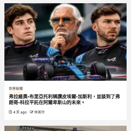
世界新聞
弗拉維奧·布里亞托利稱讚皮埃爾·加斯利，並談到了弗
朗哥·科拉平託在阿爾卑斯山的未來。
4 天 ago
林美玲