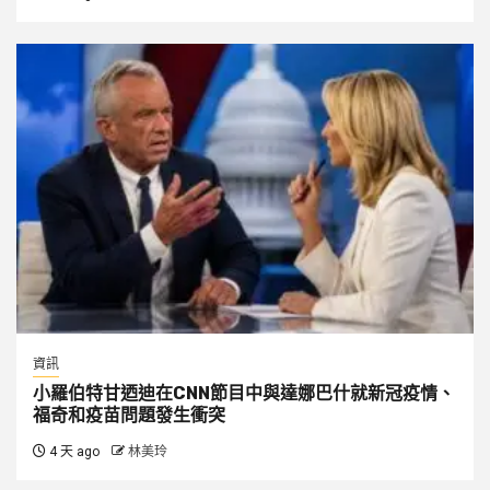
資訊
小羅伯特甘迺迪在CNN節目中與達娜巴什就新冠疫情、
福奇和疫苗問題發生衝突
4 天 ago
林美玲