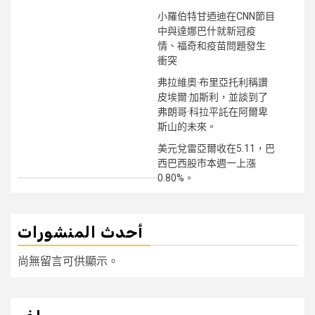
小羅伯特甘迺迪在CNN節目
中與達娜巴什就新冠疫
情、福奇和疫苗問題發生
衝突
弗拉維奧·布里亞托利稱讚
皮埃爾·加斯利，並談到了
弗朗哥·科拉平託在阿爾卑
斯山的未來。
美元兌雷亞爾收在5.11，巴
西巴西股市本週一上漲
0.80%。
أحدث المنشورات
尚無留言可供顯示。