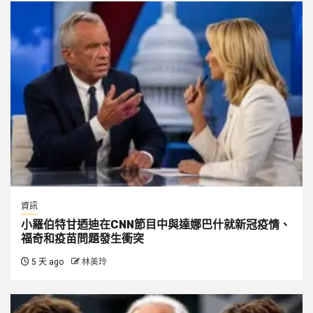
資訊
小羅伯特甘迺迪在CNN節目中與達娜巴什就新冠疫情、
福奇和疫苗問題發生衝突
5 天 ago
林美玲