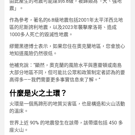
由此產生的地震可能達到6.8級，被歸類為「大、強地
震」。
作為參考，著名的6.8級地震包括2001年太平洋西北地
區的尼斯誇利地震，以及2023年襲擊摩洛哥、造成
1000多人死亡的毀滅性地震。
繆爾黑德博士表示，如果您住在奧克蘭地區，您會放心
地知道風險仍然很低。
他補充說：“顯然，奧克蘭的風險水平與惠靈頓或南島
大部分地區不同，但可能比公眾和政策制定者認為的要
高得多——我們需要更多事實信息來了解。”
什麼是火之土環？
火環是一個馬蹄形的地質災害區，也是構造和火山活動
的溫床。
世界上近 90% 的地震發生在該帶，該帶還包括 450 多
座火山。