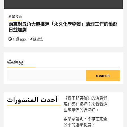
科學技術
兩黨對五角大廈推遲「永久化學物質」清理工作的憤怒
日益加劇
1 週 ago
陳建宏
يبحث
search
《橘子郡男孩》的演員們
أحدث المنشورات
現在都在哪裡？來看看這
些明星們的近況吧。
數學家證明，不存在完全
公平的選舉制度。