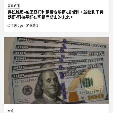
世界新聞
弗拉維奧·布里亞托利稱讚皮埃爾·加斯利，並談到了弗
朗哥·科拉平託在阿爾卑斯山的未來。
4 天 ago
林美玲
資訊