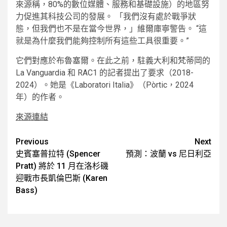
來源稱，80%的數位媒體、服務和基礎設施）的地區努
力促進其科技公司的發展。 「我們沒有處於戰爭狀
態，但我們也不是在當今世界，」維爾庫寧警告。 “這
就是為什麼我們能夠控制所有這些工具很重要。”
它們對應於布魯塞爾。在此之前，駐義大利和梵蒂岡的
La Vanguardia 和 RAC1 的記者提出了要求（2018-
2024）。她是《Laboratori Italia》（Pòrtic，2024
年）的作者。
來源連結
Post
Previous
Next
史賓塞普拉特 (Spencer
預測：波蘭 vs 尼日利亞
navigation
Pratt) 將於 11 月在洛杉磯
迎戰市長凱倫巴斯 (Karen
Bass)