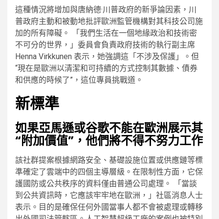
這種情況將增加與唐納德·川普政府的新爭論因素，川
普政府主動和被動地批評歐洲監管機構對其科技公司施
加的所有障礙。 「我們生活在一個地緣政治和技術密
不可分的世界，」委員會負責政府技術的執行副主席
Henna Virkkunen 表示，她強調這「不涉及保護」。但
“現在是歐洲以清潔和可持續的方式控制其數據、債券
和供應的時候了”，這位專員挑戰道。
新標準
如果亞馬遜或谷歌不能在歐洲展示其
“附加價值”，他們將不得不努力工作
該社群提案根據網路安全、基礎設施位置或供應鏈等標
準確定了雲端中的四個主導層級。在限制性方面，它保
護國防或公共秩序的資料僅由普通公司處理。 「當談
到公共資訊時，它應該牢牢地在歐洲，」社區消息人士
表示。目的是確保任何外國當事人都不會被處理或轉移
出外國司法管轄區。人工智慧超級工廠的案例也被特別