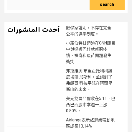
search
數學家證明，不存在完全
أحدث المنشورات
公平的選舉制度。
小羅伯特甘迺迪在CNN節目
中與達娜巴什就新冠疫
情、福奇和疫苗問題發生
衝突
弗拉維奧·布里亞托利稱讚
皮埃爾·加斯利，並談到了
弗朗哥·科拉平託在阿爾卑
斯山的未來。
美元兌雷亞爾收在5.11，巴
西巴西股市本週一上漲
0.80%。
Airlanga表示旅遊業帶動地
區成長13.14%