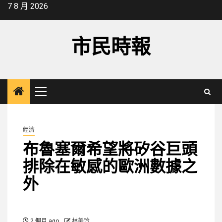
Skip
7 8 月 2026
to
content
市民時報
Primary
Menu
經濟
布魯塞爾希望將矽谷巨頭
排除在敏感的歐洲數據之
外
2 個月 ago
林美玲