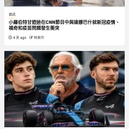
資訊
小羅伯特甘迺迪在CNN節目中與達娜巴什就新冠疫情、
福奇和疫苗問題發生衝突
4 天 ago
林美玲