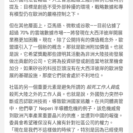
提及：目標是創造不受外部幹擾的環境，戰略數據和專
有模型仍在歐洲的嚴格控制之下。
但在其他層面上，亞馬遜、微軟或谷歌——目前佔據了
超過 70% 的雲端數據市場——將發現在大西洋彼岸開展
業務更加困難。現在，除了公開持有的價值概念外，歐
盟還引入了一個新的概念，那就是歐洲附加價值。也就
是說，它希望獎勵那些證明其活動為非洲大陸技術發展
做出貢獻的公司。它將為投資研發或創造當地就業機會
加分，如果矽谷的科技巨頭沒有在大西洋彼岸的歐洲發
展的基礎設施，那麼它們就會處於不利地位。
社區的另一個重要元素是避免所謂的
殺死工作人員
或
殺死大陸之外的工作人員。也就是說，外國勢力突然中
斷或否認歐洲技術，導致歐洲國家逃離。在共同體高管
中，他們舉了 Neperi 半導體危機的例子，該危機威脅
到歐洲汽車產業重要晶片的供應，並遭到中國的報復。
委員會希望確保沒有人擁有針對社區公司的權力。
「現在是我們不這樣做的時候了，特別是因為已經使用