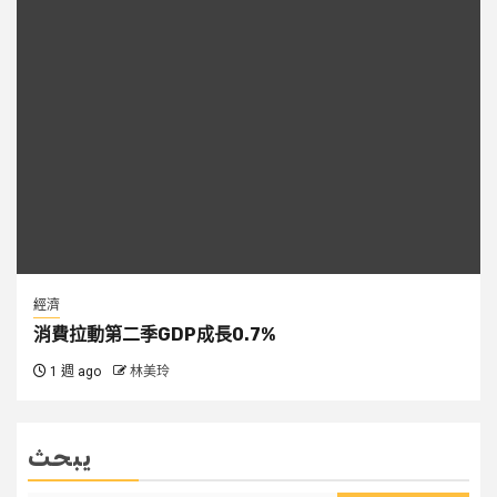
經濟
消費拉動第二季GDP成長0.7%
1 週 ago
林美玲
يبحث