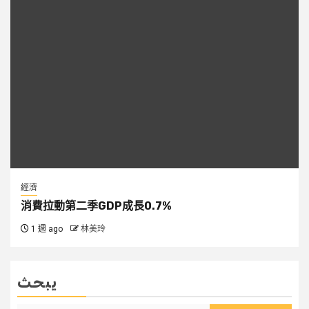
經濟
消費拉動第二季GDP成長0.7%
1 週 ago
林美玲
يبحث