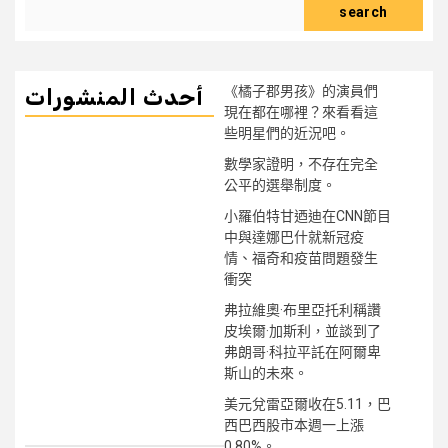
search
《橘子郡男孩》的演員們
أحدث المنشورات
現在都在哪裡？來看看這
些明星們的近況吧。
數學家證明，不存在完全
公平的選舉制度。
小羅伯特甘迺迪在CNN節目
中與達娜巴什就新冠疫
情、福奇和疫苗問題發生
衝突
弗拉維奧·布里亞托利稱讚
皮埃爾·加斯利，並談到了
弗朗哥·科拉平託在阿爾卑
斯山的未來。
美元兌雷亞爾收在5.11，巴
西巴西股市本週一上漲
0.80%。