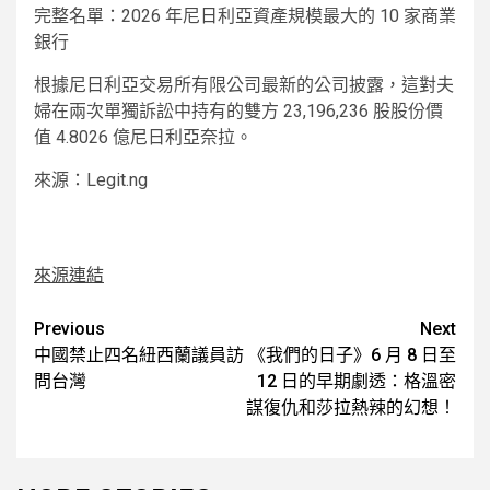
完整名單：2026 年尼日利亞資產規模最大的 10 家商業
銀行
根據尼日利亞交易所有限公司最新的公司披露，這對夫
婦在兩次單獨訴訟中持有的雙方 23,196,236 股股份價
值 4.8026 億尼日利亞奈拉。
來源：Legit.ng
來源連結
Post
Previous
Next
中國禁止四名紐西蘭議員訪
《我們的日子》6 月 8 日至
navigation
問台灣
12 日的早期劇透：格溫密
謀復仇和莎拉熱辣的幻想！