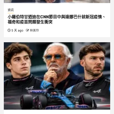
資訊
小羅伯特甘迺迪在CNN節目中與達娜巴什就新冠疫情、
福奇和疫苗問題發生衝突
5 天 ago
林美玲