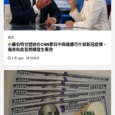
資訊
小羅伯特甘迺迪在CNN節目中與達娜巴什就新冠疫情、
福奇和疫苗問題發生衝突
3 天 ago
林美玲