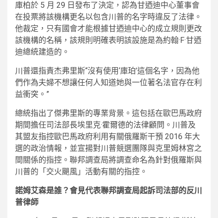
庫柏於 5 月 29 日發布了決定，認為甘迺迪中心董事會
在投票將該機構更名以包含川普的名字時違反了法律。
他裁定，只有國會才能根據甘迺迪中心的成立規則更改
該機構的名稱，該規則明確表明該設施是為約翰·F·甘迺
迪總統建造的。
川普還指責杰弗里斯“沒有使用‘庫珀’這個名字，因為他
們作為夫婦不想讓任何人知道她與一位著名法官存在利
益衝突。”
總統指出了傑弗里斯的專業背景。這包括在歐巴馬政府
期間擔任司法部長埃里克·霍爾德的法律顧問。川普及
其盟友指控歐巴馬政府利用有關俄羅斯干預 2016 年大
選的政治情報，並宣揚對川普競選團隊與克里姆林宮之
間關係的指控。聯邦調查局將調查命名為針對俄羅斯與
川普的「交火颶風」活動有關的指控。
諾姆艾森是誰？會見代表聯邦調查局起訴司法部的反川
普律師