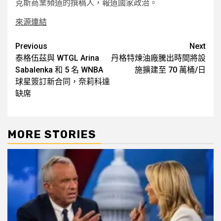
克斯商業頻道的撰稿人，報道國家政治。
來源連結
Post
Previous
Next
泰格伍茲與 WTGL Arina
丹格特煉油廠騰出時間將設
navigation
Sabalenka 和 5 名 WNBA
施擴建至 70 萬桶/日
球星簽訂新合同，奈莉科達
缺席
MORE STORIES