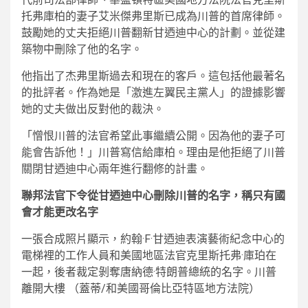
托弗庫柏的妻子艾米傑弗里斯已成為川普的首席律師。
鼓勵她的丈夫拒絕川普翻新甘迺迪中心的計劃。並從建
築物中刪除了他的名字。
他指出了杰弗里斯過去和現在的客戶。這包括他最著名
的批評者。作為她是「激進左翼民主黨人」的證據影響
她的丈夫做出反對他的裁決。
「憎恨川普的法官希望此事繼續公開。因為他的妻子可
能會告訴他！」川普寫信給庫柏。理由是他拒絕了川普
關閉甘迺迪中心兩年進行翻修的計畫。
聯邦法官下令從甘迺迪中心刪除川普的名字，稱只有國
會才能更改名字
一張合成照片顯示，約翰·F·甘迺迪表演藝術紀念中心的
電梯裡的工作人員和美國地區法官克里斯托弗·庫珀在
一起，後者裁定剝奪唐納德·特朗普總統的名字。川普
離開大樓
（蓋蒂/和美國哥倫比亞特區地方法院）