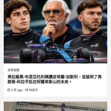
世界新聞
弗拉維奧·布里亞托利稱讚皮埃爾·加斯利，並談到了弗
朗哥·科拉平託在阿爾卑斯山的未來。
3 天 ago
林美玲