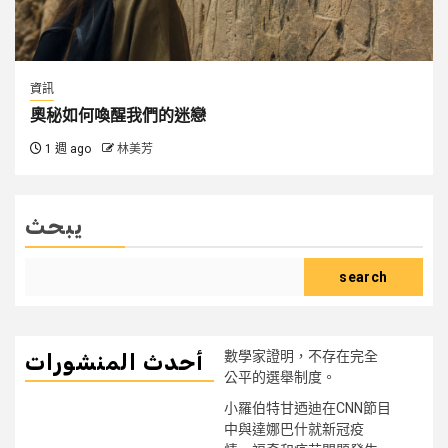
資訊
奧秘如何喚醒我們的迷戀
1 週 ago
林美芳
يبحث
search
數學家證明，不存在完全
أحدث المنشورات
公平的選舉制度。
小羅伯特甘迺迪在CNN節目
中與達娜巴什就新冠疫