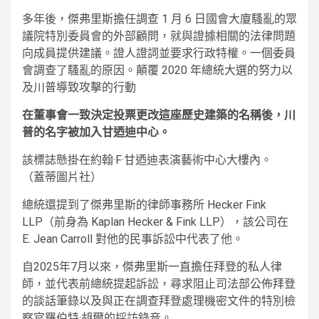
多年後，傑弗里斯擔任調查 1 月 6 日國會大廈騷亂的眾
議院特別委員會的外部顧問，就與證據相關的法律問題
向成員提供建議。證人證詞並要求行政特權。一個委員
會調查了騷亂的原因。顛覆 2020 年總統大選的努力以
及川普導致攻擊的行動
在董事會一致決定投票更改這座歷史建築的名稱後，川
普的名字被加入甘迺迪中心。
該標誌懸掛在約翰·F·甘迺迪表演藝術中心大樓內。
（蓋蒂圖片社）
總統還提到了傑弗里斯的律師事務所 Hecker Fink
LLP（前身為 Kaplan Hecker & Fink LLP），該公司在
E. Jean Carroll 對他的民事訴訟中代表了他。
自2025年7月以來，傑弗里斯一直擔任拜登的私人律
師，並代表前總統提起訴訟，尋求阻止司法部公佈拜登
的談話筆錄以及與正在調查拜登處理機密文件的特別檢
察官羅伯特·胡爾的採訪錄音。