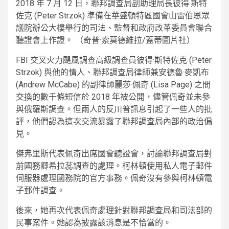
2018 年 7 月 12 日，聯邦調查局副助理局長彼得·斯特
佐克 (Peter Strzok) 準備在華盛頓特區國會山雷伯恩眾
議院辦公大樓舉行的司法、監督和政府改革委員會聯合
聽證會上作證。
（奇普·索莫德維拉/蓋蒂圖片社）
FBI 交叉火力颶風調查高級調查員彼得·斯特佐克 (Peter
Strzok) 與他的情人、聯邦調查局律師兼安德魯·麥凱布
(Andrew McCabe) 的副律師麗莎·佩奇 (Lisa Page) 之間
交換的數千條短信於 2018 年被公開，儘管佩奇並未參
與俄羅斯調查。但兩人的反川普訊息引起了一些人的批
評，他們認為這次交流暴露了聯邦調查局內部的政治偏
見。
傑弗里斯代表佩奇出席國會聽證會，討論聯邦調查局對
前國務卿希拉蕊調查的處理。柯林頓使用私人電子郵件
伺服器處理國務院的官方事務。佩奇沒有參與柯林頓電
子郵件調查。
後來，她再次代表佩奇處理針對聯邦調查局和司法部的
民事案件。她認為披露該消息是不恰當的。