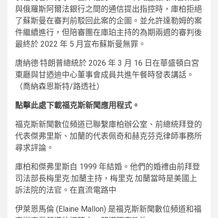
與俄羅斯阿爾法銀行之間的通信提出指控時，庫柏拒絕
了蘇斯曼在審判前駁回此案的企圖。並允許達勒姆的案
件繼續進行，但陪審團在庫珀主持的為期兩週的審判後
最終於 2022 年 5 月宣布蘇斯曼無罪。
唐納德·特朗普總統於 2026 年 3 月 16 日在華盛頓白宮
東廳與甘迺迪中心董事會成員共進午餐時發表講話。
（喬納森恩斯特/路透社）
點擊此處下載福克斯新聞應用程式。
福克斯新聞數位頻道已聯繫庫柏辦公室、前總統拜登的
代表傑弗里斯、加蘭的代表佩奇和赫克芬克律師事務所
尋求評論。
庫柏和傑弗里斯自 1999 年結婚。他們的婚禮由前拜登
司法部長梅里克·加蘭主持，梅里克·加蘭當時是美國上
訴法院的法官。在直流電路中
伊萊恩馬倫 (Elaine Mallon) 是福克斯新聞數位頻道和福