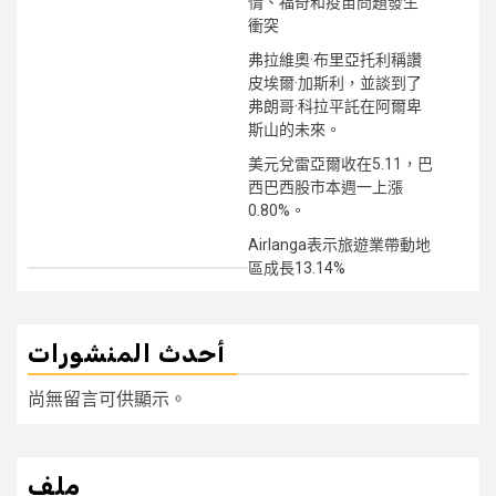
情、福奇和疫苗問題發生
衝突
弗拉維奧·布里亞托利稱讚
皮埃爾·加斯利，並談到了
弗朗哥·科拉平託在阿爾卑
斯山的未來。
美元兌雷亞爾收在5.11，巴
西巴西股市本週一上漲
0.80%。
Airlanga表示旅遊業帶動地
區成長13.14%
أحدث المنشورات
尚無留言可供顯示。
ملف