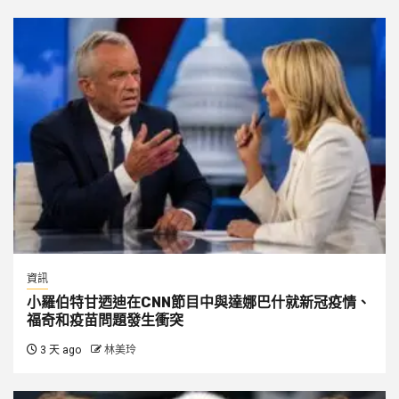
資訊
小羅伯特甘迺迪在CNN節目中與達娜巴什就新冠疫情、
福奇和疫苗問題發生衝突
3 天 ago
林美玲