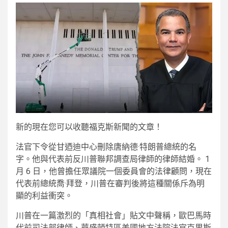
新的
現在您可以收聽福克斯新聞的文章！
法官下令從甘迺迪中心刪除唐納德·特朗普總統的名
字。他與代表前反川普聯邦調查局律師的律師結婚。 1
月 6 日，他曾擔任眾議院一個委員會的法律顧問，現在
代表前總統喬·拜登，川普在審判後將這種關係​​斥為明
顯的利益衝突。
川普在一篇激烈的「真相社會」貼文中聲稱，歐巴馬時
代前司法部律師、華盛頓特區美國地方法院法官克里斯