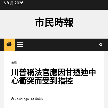
Skip
6 8 月 2026
to
content
市民時報
Primary
Menu
資訊
川普稱法官應因甘迺迪中
心衝突而受到指控
2 個月 ago
李建東