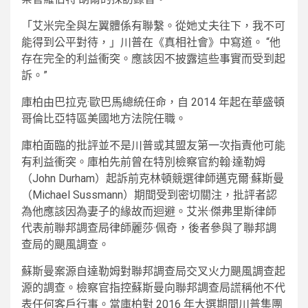
「艾米完全與左翼體係有聯繫。從她丈夫往下，我不可
能得到公平對待，」川普在《真相社會》中寫道。 “他
存在完全的利益衝突。應該因不披露這些事實而受到起
訴。”
庫柏由巴拉克·歐巴馬總統任命，自 2014 年起在華盛頓
哥倫比亞特區美國地方法院任職。
庫柏面臨的批評並不是川普或其盟友第一次指責他可能
有利益衝突。庫柏先前曾在特別檢察官約翰·達勒姆
（John Durham）起訴前克林頓競選律師邁克爾·蘇斯曼
（Michael Sussmann）期間受到密切關注，批評者認
為他應該因為妻子的緣故而迴避。艾米·傑弗里斯律師
代表前聯邦調查局律師麗莎·佩奇，後者參與了聯邦調
查局的颶風調查。
蘇斯曼案源自達勒姆對聯邦調查局交叉火力颶風調查起
源的調查。檢察官指控蘇斯曼向聯邦調查局謊稱他不代
表任何客戶行事。當庫柏對 2016 年大選期間川普集團