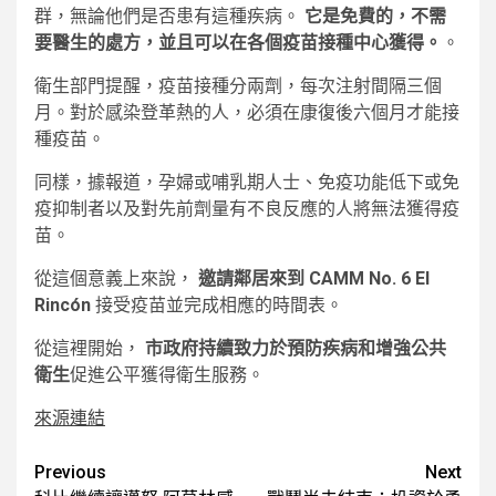
群，無論他們是否患有這種疾病。
它是免費的，不需
要醫生的處方，並且可以在各個疫苗接種中心獲得。
。
衛生部門提醒，疫苗接種分兩劑，每次注射間隔三個
月。對於感染登革熱的人，必須在康復後六個月才能接
種疫苗。
同樣，據報道，孕婦或哺乳期人士、免疫功能低下或免
疫抑制者以及對先前劑量有不良反應的人將無法獲得疫
苗。
從這個意義上來說，
邀請鄰居來到 CAMM No. 6 El
Rincón
接受疫苗並完成相應的時間表。
從這裡開始，
市政府持續致力於預防疾病和增強公共
衛生
促進公平獲得衛生服務。
來源連結
Post
Previous
Next