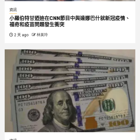
資訊
小羅伯特甘迺迪在CNN節目中與達娜巴什就新冠疫情、
福奇和疫苗問題發生衝突
2 天 ago
林美玲