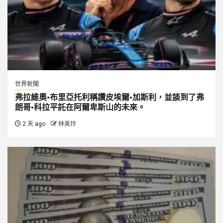
世界新聞
弗拉維奧·布里亞托利稱讚皮埃爾·加斯利，並談到了弗
朗哥·科拉平託在阿爾卑斯山的未來。
2 天 ago
林美玲