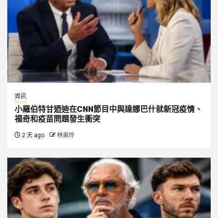
資訊
小羅伯特甘迺迪在CNN節目中與達娜巴什就新冠疫情、
福奇和疫苗問題發生衝突
2 天 ago
林美玲