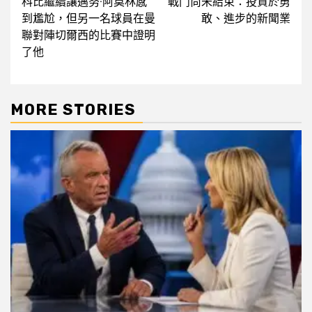
科比繼續讓邁努·阿莫林感
戰鬥尚未結束：投資於勇
navigation
到尷尬，但另一名球員在曼
敢、進步的新聞業
聯對陣切爾西的比賽中證明
了他
MORE STORIES