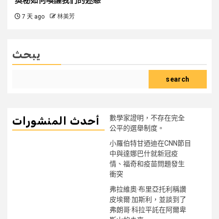
奧秘如何喚醒我們的迷戀
7 天 ago
林美芳
يبحث
search
數學家證明，不存在完全
أحدث المنشورات
公平的選舉制度。
小羅伯特甘迺迪在CNN節目
中與達娜巴什就新冠疫
情、福奇和疫苗問題發生
衝突
弗拉維奧·布里亞托利稱讚
皮埃爾·加斯利，並談到了
弗朗哥·科拉平託在阿爾卑