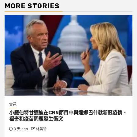
MORE STORIES
資訊
小羅伯特甘迺迪在CNN節目中與達娜巴什就新冠疫情、
福奇和疫苗問題發生衝突
3 天 ago
林美玲