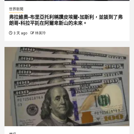
世界新聞
弗拉維奧·布里亞托利稱讚皮埃爾·加斯利，並談到了弗
朗哥·科拉平託在阿爾卑斯山的未來。
3 天 ago
林美玲