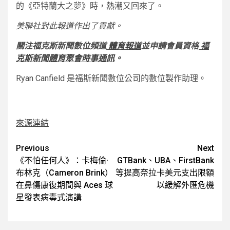
的《亞特蘭大之夢》時，熱潮又回來了。
美聯社對此報道作出了貢獻。
關注福克斯新聞數位頻道
體育報道
並申請會員資格
福
克斯新聞體育聚會時事通訊
。
Ryan Canfield 是福斯新聞數位公司的數位製作助理。
來源連結
Post
Previous
Next
《不怕任何人》：卡梅倫·
GTBank、UBA、FirstBank
navigation
布林克（Cameron Brink）
等提高奈拉卡美元支出限額
在鼻傷康復期間與 Aces 球
以緩解外匯危機
星發表病毒式演講