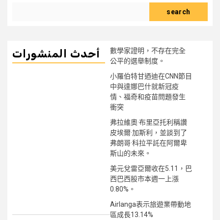
search
數學家證明，不存在完全
أحدث المنشورات
公平的選舉制度。
小羅伯特甘迺迪在CNN節目
中與達娜巴什就新冠疫
情、福奇和疫苗問題發生
衝突
弗拉維奧·布里亞托利稱讚
皮埃爾·加斯利，並談到了
弗朗哥·科拉平託在阿爾卑
斯山的未來。
美元兌雷亞爾收在5.11，巴
西巴西股市本週一上漲
0.80%。
Airlanga表示旅遊業帶動地
區成長13.14%