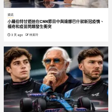
資訊
小羅伯特甘迺迪在CNN節目中與達娜巴什就新冠疫情、
福奇和疫苗問題發生衝突
3 天 ago
林美玲