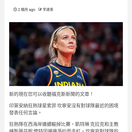
2 個月 ago
李建東
新的
現在您可以收聽福克斯新聞的文章！
印第安納狂熱球星索菲·坎寧安沒有對球隊最近的困境
發表任何言論。
狂熱隊在西海岸連續輸掉比賽，凱特琳·克拉克和主教
練斯蒂芬妮·懷特因場邊爭吵而走紅。坎寧安對球隊的