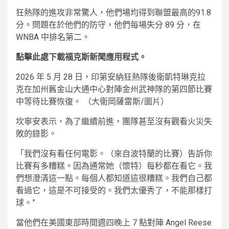
狂熱隊的進攻非常驚人，他們場均得到聯盟最高的91.8
分。問題在於他們的防守，他們每場失分 89 分，在
WNBA 中排名第二。
點擊此處下載福克斯新聞應用程式。
2026 年 5 月 28 日，印第安納狂熱隊後衛凱特琳克拉
克在加州舊金山大通中心對陣金州武神隊的第四節比賽
中等待比賽恢復。
（大衛岡薩雷斯/圖片）
坎寧安表示，為了繼續前進，團隊甚至沒有觀看火災失
敗的錄影。
「我們沒有看任何電影。（來自波特蘭的比賽）告訴你
比賽有多糟糕。因為通常她（懷特）每秒都在看它。我
們想澄清這一點。每個人都知道這很糟糕。我們自己都
看過它，這是不可接受的。我們太優秀了，不能那樣打
球。”
當他們在美國東部時間週四晚上 7 點對陣 Angel Reese