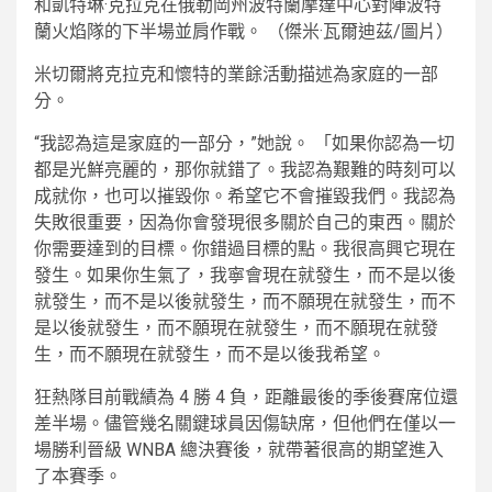
和凱特琳·克拉克在俄勒岡州波特蘭摩達中心對陣波特
蘭火焰隊的下半場並肩作戰。
（傑米·瓦爾迪茲/圖片）
米切爾將克拉克和懷特的業餘活動描述為家庭的一部
分。
“我認為這是家庭的一部分，”她說。 「如果你認為一切
都是光鮮亮麗的，那你就錯了。我認為艱難的時刻可以
成就你，也可以摧毀你。希望它不會摧毀我們。我認為
失敗很重要，因為你會發現很多關於自己的東西。關於
你需要達到的目標。你錯過目標的點。我很高興它現在
發生。如果你生氣了，我寧會現在就發生，而不是以後
就發生，而不是以後就發生，而不願現在就發生，而不
是以後就發生，而不願現在就發生，而不願現在就發
生，而不願現在就發生，而不是以後我希望。
狂熱隊目前戰績為 4 勝 4 負，距離最後的季後賽席位還
差半場。儘管幾名關鍵球員因傷缺席，但他們在僅以一
場勝利晉級 WNBA 總決賽後，就帶著很高的期望進入
了本賽季。