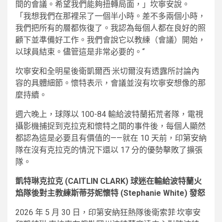
間的會議。希望我們能夠扭轉局面，」坎寧安說。
「我想我們在那裡呆了一個半小時​​。差不多兩個小時，
我們把所有的層都恢復了。我認為每個人都在良好的照
顧下並準備好工作。我們會說它以教練（會議）開始，
以球員結束。儘管這是非常必要的。“
坎寧安和全明星後衛凱爾西·米切爾沒有透露所討論內
容的具體細節。懷特表示，會議並沒有坎寧安想像的那
麼持續。
週六晚上，球隊以 100-84 輸給波特蘭拓荒者隊，電視
攝影機捕捉到克拉克和懷特之間的事件後，每個人顯然
都認為這是必要且有價值的——就在 10 天前，印第安納
隊在沒有克拉克的情況下還以 17 分的優勢擊敗了擴張
隊。
凱特琳克拉克 (CAITLIN CLARK) 球迷在輸給波特蘭火
焰隊後對主教練斯蒂芬妮懷特 (Stephanie White) 發怒
2026 年 5 月 30 日，印第安納狂熱隊後衛索菲·坎寧安