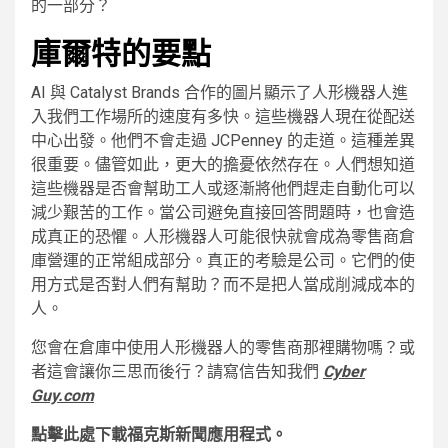
的一部分？
庫爾特的要點
AI 與 Catalyst Brands 合作的圖片顯示了人形機器人進
入我們工作場所的速度有多快。這些機器人現在從配送
中心出發。他們不會走過 JCPenney 的走道。這種差異
很重要。儘管如此，更大的擔憂依然存在。人們想知道
這些機器是否會幫助工人或逐漸將他們趕走自動化可以
減少艱苦的工作。當公司避免直接回答問題時，也會造
成真正的恐懼。人形機器人可能很快就會成為零售商倉
庫營運的正常組成部分。真正的考驗是公司。它們的使
用方式是否對人們有幫助？而不是把人當成削減成本的
人。
您會在倉庫中使用人形機器人的零售商那裡購物嗎？或
者這會讓你三思而後行？請寫信告知我們
Cyber​​
Guy.com
點擊此處下載福克斯新聞應用程式。