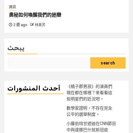
資訊
奧秘如何喚醒我們的迷戀
2 週 ago
林美芳
يبحث
search
《橘子郡男孩》的演員們
أحدث المنشورات
現在都在哪裡？來看看這
些明星們的近況吧。
數學家證明，不存在完全
公平的選舉制度。
小羅伯特甘迺迪在CNN節目
中與達娜巴什就新冠疫