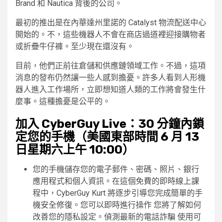
Brand 和 Nautica 背後的公司。
最初的推出是在內華達州里諾的 Catalyst 物流配送中心
開始的。不，這些機器人不會在商店過道裡迎接購物者
或折疊牛仔褲。至少現在還沒有。
目前，他們正前往倉儲和供應鏈領域工作。不過，這項
消息的發布仍然讓一些人感到擔憂。許多人看到人形機
器人進入工作場所，立即想知道人類的工作將會發生什
麼事。這種擔憂是公平的。
加入 Cyber​​Guy Live：30 分鐘內鎖
定您的手機（美國東部時間 6 月 13
日星期六上午 10:00）
您的手機儲存您的電子郵件、密碼、照片、銀行
應用程式和個人資訊。在這個免費的即時線上課
程中，Cyber​​Guy Kurt 將逐步引導您完成簡單的手
機安全修復。您可以即時進行操作 您將了解如何
改善您的隱私設定。偵測最新的電話詐騙 使用可