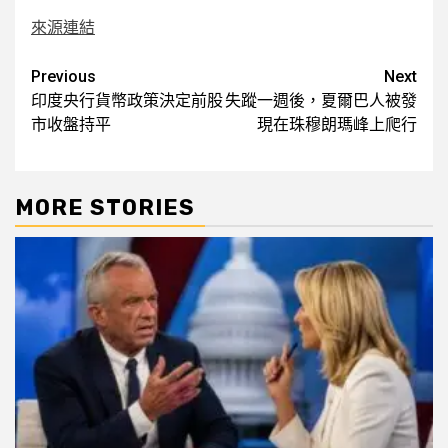
來源連結
Post
Previous
Next
印度央行貨幣政策決定前股
失蹤一週後，夏爾巴人被發
navigation
市收盤持平
現在珠穆朗瑪峰上爬行
MORE STORIES