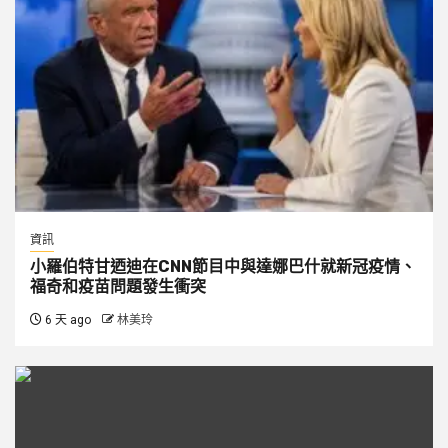
資訊
小羅伯特甘迺迪在CNN節目中與達娜巴什就新冠疫情、
福奇和疫苗問題發生衝突
6 天 ago
林美玲