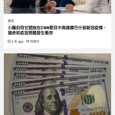
資訊
小羅伯特甘迺迪在CNN節目中與達娜巴什就新冠疫情、
福奇和疫苗問題發生衝突
6 天 ago
林美玲