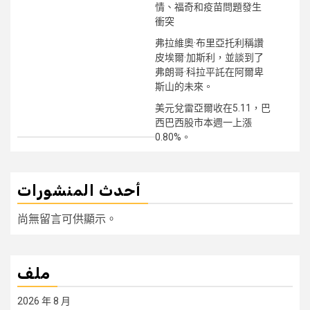
情、福奇和疫苗問題發生
衝突
弗拉維奧·布里亞托利稱讚
皮埃爾·加斯利，並談到了
弗朗哥·科拉平託在阿爾卑
斯山的未來。
美元兌雷亞爾收在5.11，巴
西巴西股市本週一上漲
0.80%。
أحدث المنشورات
尚無留言可供顯示。
ملف
2026 年 8 月