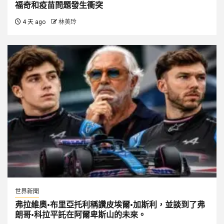
福奇和疫苗問題發生衝突
4 天 ago
林美玲
世界新聞
弗拉維奧·布里亞托利稱讚皮埃爾·加斯利，並談到了弗
朗哥·科拉平託在阿爾卑斯山的未來。