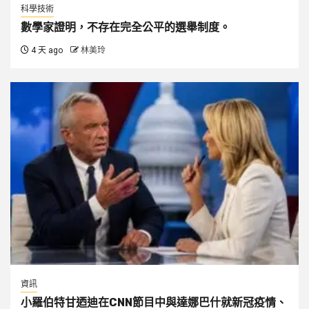
科學技術
數學家證明，不存在完全公平的選舉制度。
4 天 ago
林美玲
資訊
小羅伯特甘迺迪在CNN節目中與達娜巴什就新冠疫情、