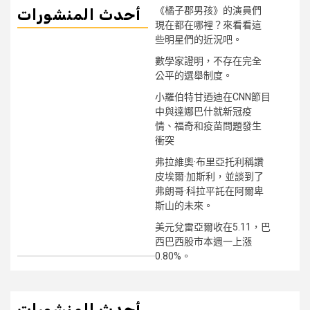
《橘子郡男孩》的演員們
أحدث المنشورات
現在都在哪裡？來看看這
些明星們的近況吧。
數學家證明，不存在完全
公平的選舉制度。
小羅伯特甘迺迪在CNN節目
中與達娜巴什就新冠疫
情、福奇和疫苗問題發生
衝突
弗拉維奧·布里亞托利稱讚
皮埃爾·加斯利，並談到了
弗朗哥·科拉平託在阿爾卑
斯山的未來。
美元兌雷亞爾收在5.11，巴
西巴西股市本週一上漲
0.80%。
أحدث المنشورات