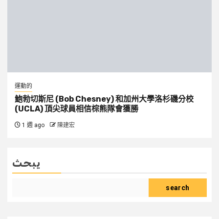
運動的
鮑勃切斯尼 (Bob Chesney) 和加州大學洛杉磯分校
(UCLA) 頂尖球員相信棕熊隊會獲勝
1 週 ago
陳建宏
يبحث
search