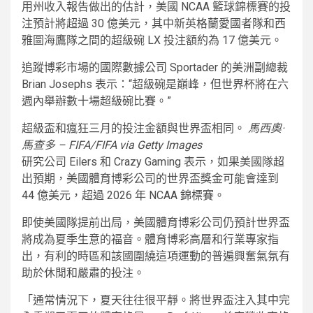
用州收入報告做出的估計，美國 NCAA 籃球錦標賽的投
注預計將超過 30 億美元，其中新英格蘭愛國者隊和西
雅圖海鷹隊之間的超級碗 LX 投注額約為 17 億美元。
追蹤博彩市場的國際數據公司 Sportader 的美洲副總裁
Brian Josephs 表示：“超級碗是巔峰，但世界杯將在六
週內舉辦數十場超級碗比賽。”
超級盃和瘋狂三月的投注金額與世界盃相同。
馬西奧·
馬查多 – FIFA/FIFA via Getty Images
研究公司 Eilers 和 Crazy Gaming 表示，如果美國隊超
出預期，美國體育博彩公司的世界盃獎金可能會達到
44 億美元，超過 2026 年 NCAA 錦標賽。
即使美國隊提前出局，美國體育博彩公司仍預計世界盃
將成為夏季生意的福音。體育博彩高層和行業專家指
出，有利的時區和該國圍繞這項運動的普遍興奮氣氛有
助於休閒和嚴肅的投注。
「通常情況下，夏天往往很平靜。將世界盃注入其中完