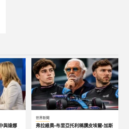
世界新聞
中與達娜
弗拉維奧·布里亞托利稱讚皮埃爾·加斯