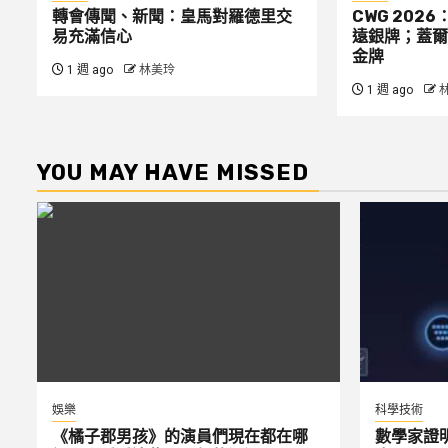
轉會傳聞、新聞：皇馬對羅德里交
CWG 2026
易充滿信心
遠銀牌；蓋爾
金牌
1 週 ago
林美玲
1 週 ago
YOU MAY HAVE MISSED
娛樂
科學技術
《橘子郡男孩》的演員們現在都在哪
數學家證