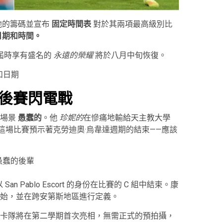
他的籌碼並宣布
固定時間表
對於其兩項最高級別比
日期和時間。
屆時享有盛名的
永遠的榮耀
將於八月中旬恢復。
和日期
後賽閃電戰
的場景
愚蠢的
。他
珍妮的
在慘痛地輸給天主教大學
—這場比賽預示著克勞迪奧·烏韋達週期的結束——應該
愚蠢的後輩
 San Pablo Escort 的身份在比賽的 C 組中結束。康
始，並在跨安第斯地區進行定義。
卡隊將在第二學期首次亮相，無需正式的預拍攝，