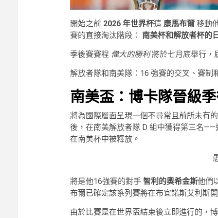
開始之前
2026 年世界杯
這
康馬布爾
移動
賽的直接淘汰階段：
南美杯和解放者杯的
季後賽賽程
偉大的勝利
將於七月底舉行，
解放者隊和南美隊：16 強賽的交叉、賽制
南美盃：博卡隊晉級季
將為國際層面呈現一個不尋常且前所未有
後，在南美解放者隊 D 組中獲得第三名—
在南美杯中被釋放。
將是他16強賽的對手
智利的奧希金斯
他們以
布爾已確定該系列賽將在布宜諾斯艾利斯開
由於比賽是在世界盃結束後立即進行的，博