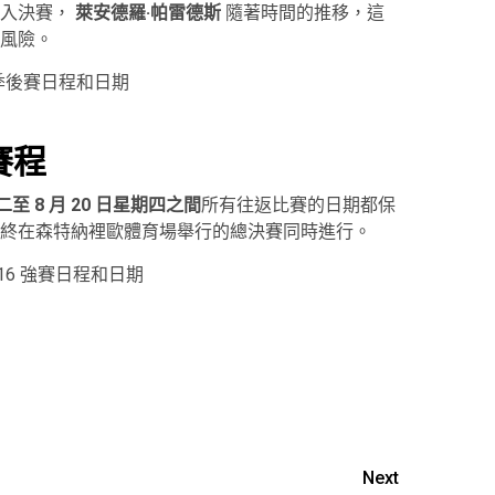
進入決賽，
萊安德羅·帕雷德斯
隨著時間的推移，這
風險。
季後賽日程和日期
賽程
期二至 8 月 20 日星期四之間
所有往返比賽的日期都保
終在森特納裡歐體育場舉行的總決賽同時進行。
16 強賽日程和日期
Next