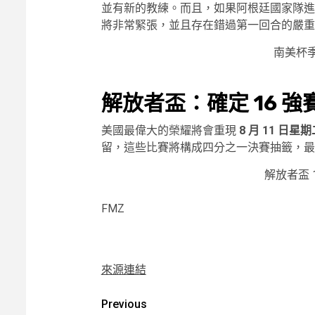
並有新的教練。而且，如果阿根廷國家隊
將非常緊張，並且存在錯過第一回合的嚴重
南美杯
解放者盃：確定 16 強
美國最偉大的榮耀將會重現
8 月 11 日星
留，這些比賽將構成四分之一決賽抽籤，最
解放者盃 
FMZ
來源連結
Post
Previous