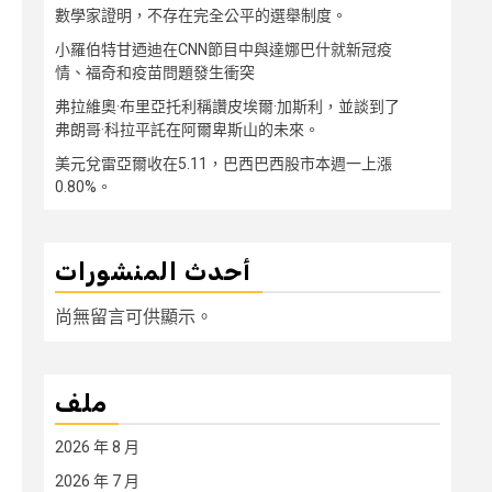
數學家證明，不存在完全公平的選舉制度。
小羅伯特甘迺迪在CNN節目中與達娜巴什就新冠疫
情、福奇和疫苗問題發生衝突
弗拉維奧·布里亞托利稱讚皮埃爾·加斯利，並談到了
弗朗哥·科拉平託在阿爾卑斯山的未來。
美元兌雷亞爾收在5.11，巴西巴西股市本週一上漲
0.80%。
أحدث المنشورات
尚無留言可供顯示。
ملف
2026 年 8 月
2026 年 7 月