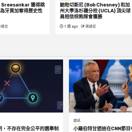
：Sreesankar 獲得跳
鮑勃切斯尼 (Bob Chesney) 和加
為牙買加奪得歷史性
州大學洛杉磯分校 (UCLA) 頂尖球
員相信棕熊隊會獲勝
林建忠
1 週 ago
陳建宏
資訊
明，不存在完全公平的選舉制
小羅伯特甘迺迪在CNN節目