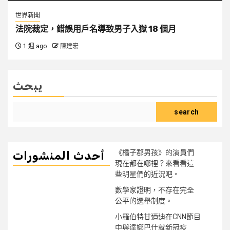
世界新聞
法院裁定，錯誤用戶名導致男子入獄 18 個月
1 週 ago
陳建宏
يبحث
search
《橘子郡男孩》的演員們
أحدث المنشورات
現在都在哪裡？來看看這
些明星們的近況吧。
數學家證明，不存在完全
公平的選舉制度。
小羅伯特甘迺迪在CNN節目
中與達娜巴什就新冠疫