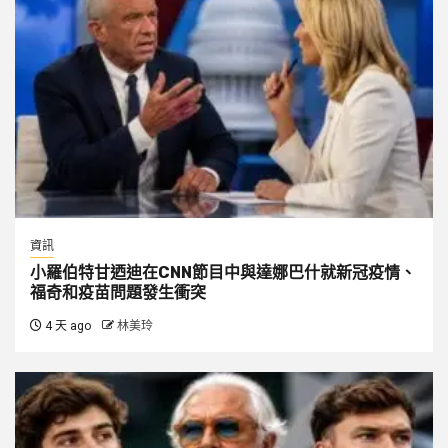
資訊
小羅伯特甘迺迪在CNN節目中與達娜巴什就新冠疫情、
福奇和疫苗問題發生衝突
4 天 ago
林美玲