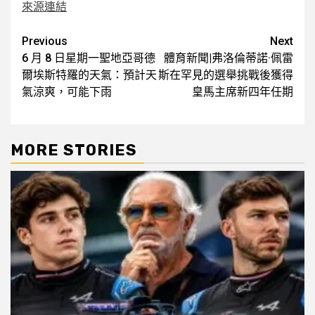
來源連結
Post
Previous
Next
6 月 8 日星期一聖地亞哥德
體育新聞|弗洛倫蒂諾·佩雷
navigation
爾埃斯特羅的天氣：預計天
斯在罕見的選舉挑戰後獲得
氣涼爽，可能下雨
皇馬主席新四年任期
MORE STORIES