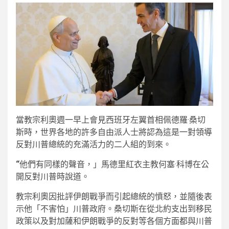
當教宗利奧週一早上會見西班牙左翼首相佩德羅·桑切
斯時，世界各地的許多自由派人士將認為這是一對領導
反對川普總統的充滿活力的二人組的到來。
“
他們有同樣的聲音，」馬德里紅衣主教何塞·科博在公
開反對川普時說道。
教宗利奧因批評伊朗戰爭而引起總統的憤怒，並隨後表
示他「不害怕」川普政府。桑切斯在從北約支出到移民
政策以及對加薩和伊朗戰爭的反對等各個方面都與川普