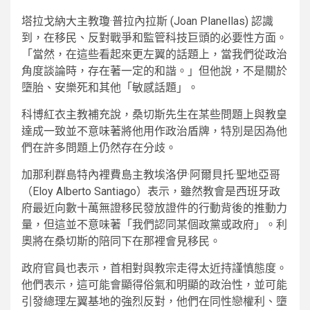
塔拉戈納大主教瓊·普拉內拉斯 (Joan Planellas) 認識
到，在移民、反對戰爭和監管科技巨頭的必要性方面。
「當然，在這些看起來更左翼的話題上，當我們從政治
角度談論時，存在著一定的和諧。」但他說，不是關於
墮胎、安樂死和其他「敏感話題」。
科博紅衣主教補充說，桑切斯先生在某些問題上與教皇
達成一致並不意味著將他用作政治盾牌，特別是因為他
們在許多問題上仍然存在分歧。
加那利群島特內裡費島主教埃洛伊·阿爾貝托·聖地亞哥
（Eloy Alberto Santiago）表示，雖然教會是西班牙政
府最近向數十萬無證移民發放證件的行動背後的推動力
量，但這並不意味著「我們認同某個政黨或政府」。利
奧將在桑切斯的陪同下在那裡會見移民。
政府官員也表示，首相對與教宗走得太近持謹慎態度。
他們表示，這可能會顯得俗氣和明顯的政治性，並可能
引發總理左翼基地的強烈反對，他們在同性戀權利、墮