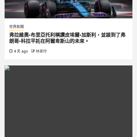
世界新聞
弗拉維奧·布里亞托利稱讚皮埃爾·加斯利，並談到了弗
朗哥·科拉平託在阿爾卑斯山的未來。
4 天 ago
林美玲