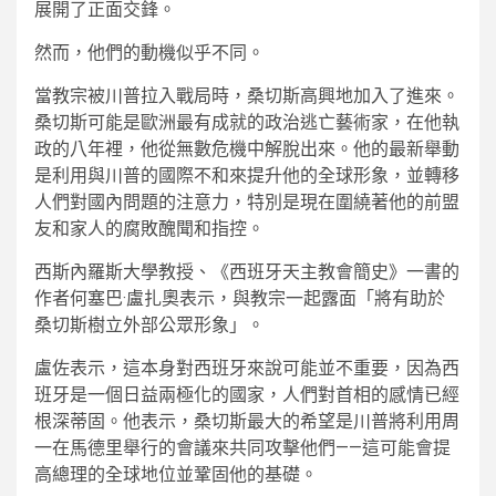
展開了正面交鋒。
然而，他們的動機似乎不同。
當教宗被川普拉入戰局時，桑切斯高興地加入了進來。
桑切斯可能是歐洲最有成就的政治逃亡藝術家，在他執
政的八年裡，他從無數危機中解脫出來。他的最新舉動
是利用與川普的國際不和來提升他的全球形象，並轉移
人們對國內問題的注意力，特別是現在圍繞著他的前盟
友和家人的腐敗醜聞和指控。
西斯內羅斯大學教授、《西班牙天主教會簡史》一書的
作者何塞巴·盧扎奧表示，與教宗一起露面「將有助於
桑切斯樹立外部公眾形象」。
盧佐表示，這本身對西班牙來說可能並不重要，因為西
班牙是一個日益兩極化的國家，人們對首相的感情已經
根深蒂固。他表示，桑切斯最大的希望是川普將利用周
一在馬德里舉行的會議來共同攻擊他們——這可能會提
高總理的全球地位並鞏固他的基礎。