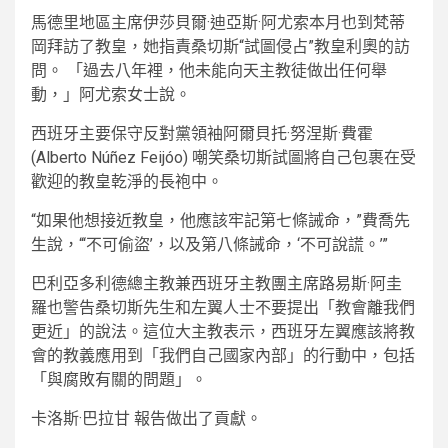
馬德里地區主席伊莎貝爾·迪亞斯·阿尤索本月也到梵蒂
岡拜訪了教皇，她指責桑切斯“試圖侵占”教皇利奧的訪
問。 「過去八年裡，他未能向天主教徒做出任何舉
動，」阿尤索女士說。
西班牙主要保守反對黨領袖阿爾貝托·努涅斯·費霍
(Alberto Núñez Feijóo) 嘲笑桑切斯試圖將自己包裹在受
歡迎的教皇乾淨的長袍中。
“如果他想接近教皇，他應該牢記第七條誡命，”費喬先
生說，“‘不可偷盜’，以及第八條誡命，‘不可說謊。’”
巴利亞多利德總主教兼西班牙主教團主席路易斯·阿圭
羅也警告桑切斯先生和左翼人士不要提出「教會離我們
更近」的說法。這位大主教表示，西班牙左翼應該將教
會的教義應用到「我們自己國家內部」的行動中，包括
「與腐敗有關的問題」。
卡洛斯·巴拉甘
報告做出了貢獻。