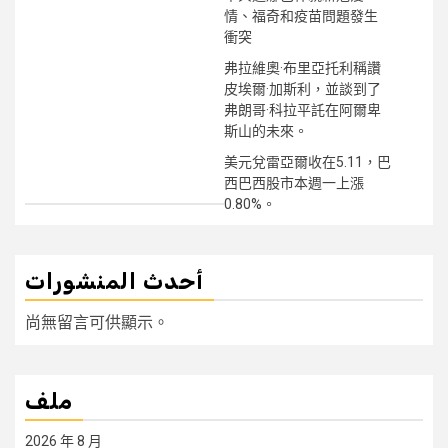
情、福奇和疫苗問題發生
衝突
弗拉維奧·布里亞托利稱讚
皮埃爾·加斯利，並談到了
弗朗哥·科拉平託在阿爾卑
斯山的未來。
美元兌雷亞爾收在5.11，巴
西巴西股市本週一上漲
0.80%。
أحدث المنشورات
尚無留言可供顯示。
ملف
2026 年 8 月