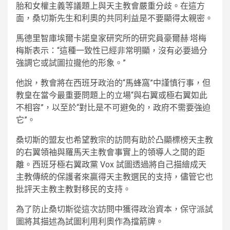
胎和女權主義等議題上與天主教會嚴重分歧。在這方
面，桑切斯先生和利奧的共同利益是不要顯得太親密。
馬德里智庫埃爾卡諾皇家研究所的研究員豪爾赫·塔梅
梅斯表示：“這種一致性已經非常明顯，沒有必要過分
強調它或試圖拉攏他的形象。”
他說，教會將在西班牙政治的“馬蜂窩”中謹慎行事，但
教皇在當今最重要問題上的立場“與右翼或極右翼如此
不相容”，以至於“對比是不可避免的，政府不需要強迫
它”。
桑切斯的盟友也希望教宗的訪問有助於凸顯標榜天主教
的右翼領袖與羅馬天主教會事實上的領導人之間的距
離。西班牙極右翼政黨 Vox 試圖透過將自己描繪成天
主教傳統的保護者來贏得天主教選民的支持，儘管它也
批評天主教主教對移民的支持。
為了防止桑切斯從這次訪問中獲得政治資本，保守派試
圖將其描述為試圖利用利奧作為擋箭牌。