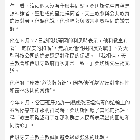
乍一看，這兩個人沒有什麼共同點。桑切斯先生自稱是
無神論者、墮胎權的堅定捍衛者、天主教參與公共教育
的反對者。但聽他說，他也唱著與教宗利奧相同的讚美
詩。
他在 5 月 27 日訪問梵蒂岡的利奧時表示，他和教皇有
著“一定程度的和諧”，無論是他們共同反對戰爭、對大
型科技公司的擔憂還是對移民的保護。 「我相信，天
主教會和西班牙政府再次非常一致，」桑切斯先生補充
道。
他稱獅子座為“道德指南針”，因為他們遵循“反對非理性
和叢林法則的常識”。
今年 5 月，當西班牙允許一艘感染漢坦病毒的遊輪上的
乘客停靠在加那利群島時，桑切斯回應了當地的批評，
稱「教皇明確認可了加那利群島人民所表現出的團結和
同情心」。
西班牙天主教主教試圖避免過於強烈的比較。