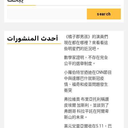
search
《橘子郡男孩》的演員們
أحدث المنشورات
現在都在哪裡？來看看這
些明星們的近況吧。
數學家證明，不存在完全
公平的選舉制度。
小羅伯特甘迺迪在CNN節目
中與達娜巴什就新冠疫
情、福奇和疫苗問題發生
衝突
弗拉維奧·布里亞托利稱讚
皮埃爾·加斯利，並談到了
弗朗哥·科拉平託在阿爾卑
斯山的未來。
美元兌雷亞爾收在5.11，巴