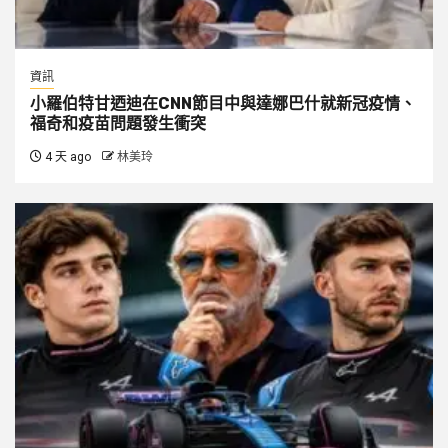
資訊
小羅伯特甘迺迪在CNN節目中與達娜巴什就新冠疫情、
福奇和疫苗問題發生衝突
4 天 ago
林美玲