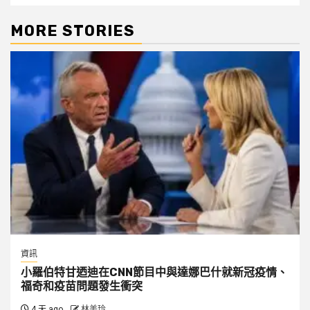
MORE STORIES
資訊
小羅伯特甘迺迪在CNN節目中與達娜巴什就新冠疫情、
福奇和疫苗問題發生衝突
4 天 ago
林美玲