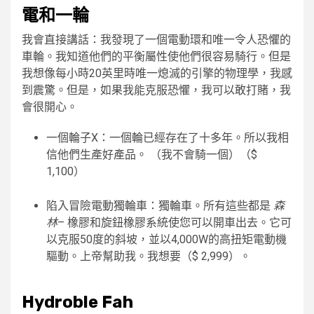
電和一輪
我會直接講話：我發現了一個電動環和唯一令人恐懼的
車輪。我知道他們的平衡屬性使他們很容易騎行。但是
我想像每小時20英里時唯一熄滅的引擎的物理學，我感
到震驚。但是，如果我能克服恐懼，我可以敢打賭，我
會很開心。
一個輪子X：一個輪已經存在了十多年。所以我相
信他們生產好產品。 （我不會騎一個）（$
1,100）
陷入冒險電動獨輪車：獨輪車。所有這些都是
森
林
– 橡膠和旋鈕橡膠系統使您可以開車出去。它可
以克服50度的斜坡，並以4,000W的高扭矩電動機
驅動。上帝幫助我。我想要（$ 2,999）。
Hydroble Fah