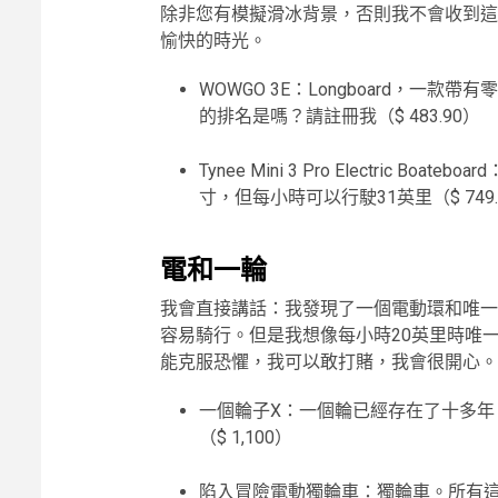
除非您有模擬滑冰背景，否則我不會收到這
愉快的時光。
WOWGO 3E：Longboard，一
的排名是嗎？請註冊我（$ 483.90）
Tynee Mini 3 Pro Electric
寸，但每小時可以行駛31英里（$ 749.
電和一輪
我會直接講話：我發現了一個電動環和唯一
容易騎行。但是我想像每小時20英里時唯
能克服恐懼，我可以敢打賭，我會很開心。
一個輪子X：一個輪已經存在了十多年
（$ 1,100）
陷入冒險電動獨輪車：獨輪車。所有