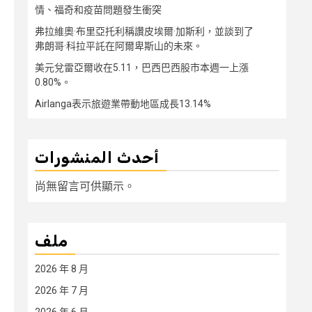
情、福奇和疫苗問題發生衝突
弗拉維奧·布里亞托利稱讚皮埃爾·加斯利，並談到了
弗朗哥·科拉平託在阿爾卑斯山的未來。
美元兌雷亞爾收在5.11，巴西巴西股市本週一上漲
0.80%。
Airlanga表示旅遊業帶動地區成長13.14%
أحدث المنشورات
尚無留言可供顯示。
ملف
2026 年 8 月
2026 年 7 月