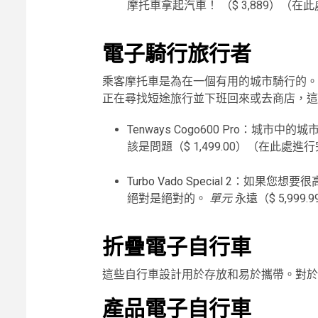
摩托車拿起汽車！ （$ 3,889）（
電子騎行旅行者
乘客摩托車是為在一個有用的城市騎行的。
正在尋找短途旅行並下班回來或去商店，這
Tenways Cogo600 Pro：
該是問題（$ 1,499.00）（在此處進
Turbo Vado Special 2
：如果您想要很
絕對是絕對的。
單元
永遠（$ 5,99
折疊電子自行車
這些自行車設計用於存放和易於攜帶。對於
產品電子自行車