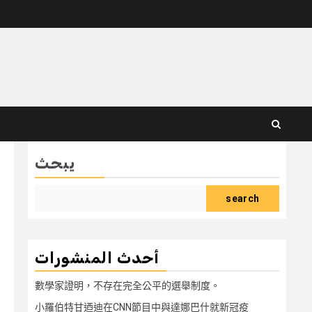
يبحث
search
أحدث المنشورات
數學家證明，不存在完全公平的選舉制度。
小羅伯特甘迺迪在CNN節目中與達娜巴什就新冠疫