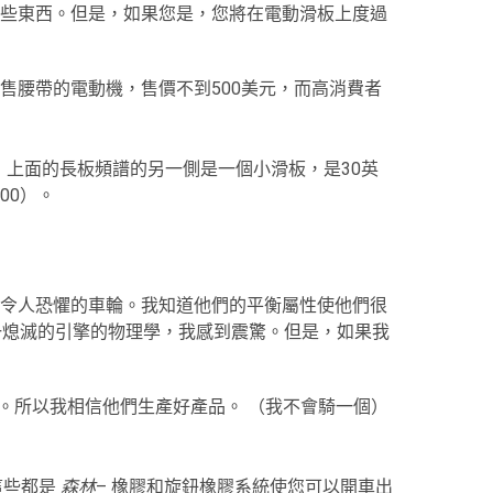
些東西。但是，如果您是，您將在電動滑板上度過
款帶有零售腰帶的電動機，售價不到500美元，而高消費者
 Boateboard：上面的長板頻譜的另一側是一個小滑板，是30英
00）。
令人恐懼的車輪。我知道他們的平衡屬性使他們很
一熄滅的引擎的物理學，我感到震驚。但是，如果我
。所以我相信他們生產好產品。 （我不會騎一個）
這些都是
森林
– 橡膠和旋鈕橡膠系統使您可以開車出