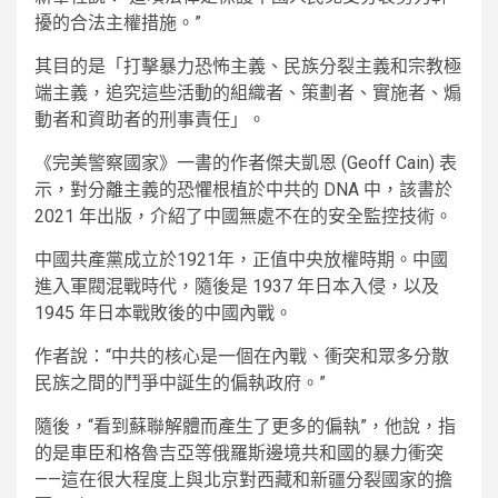
擾的合法主權措施。”
其目的是「打擊暴力恐怖主義、民族分裂主義和宗教極
端主義，追究這些活動的組織者、策劃者、實施者、煽
動者和資助者的刑事責任」。
《完美警察國家》一書的作者傑夫凱恩 (Geoff Cain) 表
示，對分離主義的恐懼根植於中共的 DNA 中，該書於
2021 年出版，介紹了中國無處不在的安全監控技術。
中國共產黨成立於1921年，正值中央放權時期。中國
進入軍閥混戰時代，隨後是 1937 年日本入侵，以及
1945 年日本戰敗後的中國內戰。
作者說：“中共的核心是一個在內戰、衝突和眾多分散
民族之間的鬥爭中誕生的偏執政府。”
隨後，“看到蘇聯解體而產生了更多的偏執”，他說，指
的是車臣和格魯吉亞等俄羅斯邊境共和國的暴力衝突
——這在很大程度上與北京對西藏和新疆分裂國家的擔