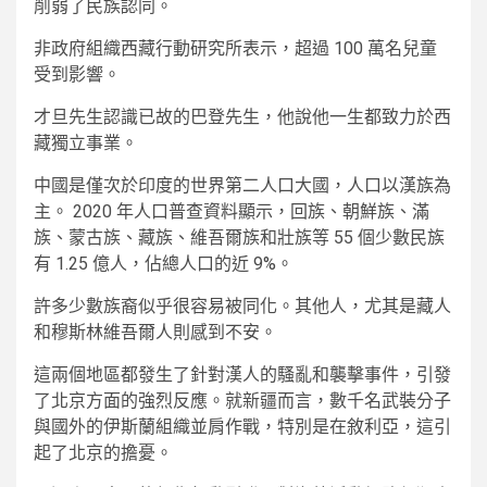
削弱了民族認同。
非政府組織西藏行動研究所表示，超過 100 萬名兒童
受到影響。
才旦先生認識已故的巴登先生，他說他一生都致力於西
藏獨立事業。
中國是僅次於印度的世界第二人口大國，人口以漢族為
主。 2020 年人口普查資料顯示，回族、朝鮮族、滿
族、蒙古族、藏族、維吾爾族和壯族等 55 個少數民族
有 1.25 億人，佔總人口的近 9%。
許多少數族裔似乎很容易被同化。其他人，尤其是藏人
和穆斯林維吾爾人則感到不安。
這兩個地區都發生了針對漢人的騷亂和襲擊事件，引發
了北京方面的強烈反應。就新疆而言，數千名武裝分子
與國外的伊斯蘭組織並肩作戰，特別是在敘利亞，這引
起了北京的擔憂。