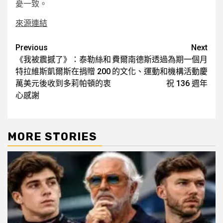
憂一致。
來源連結
Post
Previous
Next
《我被震撼了》：泰勒絲和
費爾南德斯透過為期一個月
navigation
特拉維斯凱爾斯在捐贈 200
的文化、運動和機構活動慶
萬美元後收到多莉帕頓的衷
祝 136 週年
心感謝
MORE STORIES