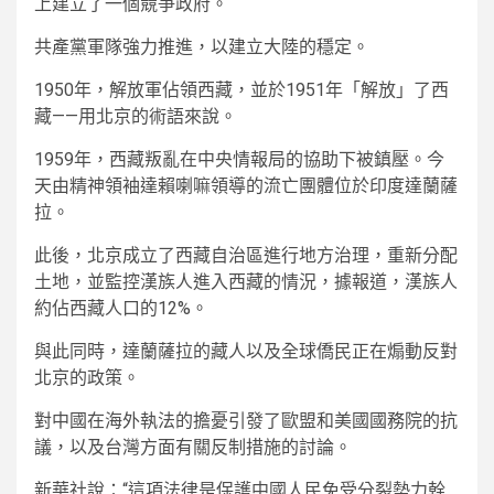
上建立了一個競爭政府。
共產黨軍隊強力推進，以建立大陸的穩定。
1950年，解放軍佔領西藏，並於1951年「解放」了西
藏—​​—用北京的術語來說。
1959年，西藏叛亂在中央情報局的協助下被鎮壓。今
天由精神領袖達賴喇嘛領導的流亡團體位於印度達蘭薩
拉。
此後，北京成立了西藏自治區進行地方治理，重新分配
土地，並監控漢族人進入西藏的情況，據報道，漢族人
約佔西藏人口的12%。
與此同時，達蘭薩拉的藏人以及全球僑民正在煽動反對
北京的政策。
對中國在海外執法的擔憂引發了歐盟和美國國務院的抗
議，以及台灣方面有關反制措施的討論。
新華社說：“這項法律是保護中國人民免受分裂勢力幹