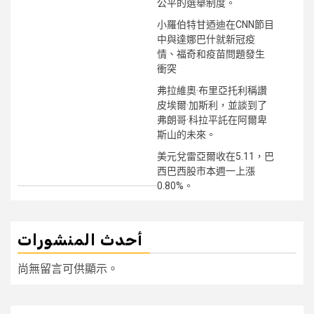
公平的選舉制度。
小羅伯特甘迺迪在CNN節目
中與達娜巴什就新冠疫
情、福奇和疫苗問題發生
衝突
弗拉維奧·布里亞托利稱讚
皮埃爾·加斯利，並談到了
弗朗哥·科拉平託在阿爾卑
斯山的未來。
美元兌雷亞爾收在5.11，巴
西巴西股市本週一上漲
0.80%。
أحدث المنشورات
尚無留言可供顯示。