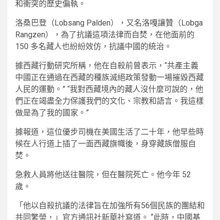
和衝突的歷史偏執。
洛桑巴登（Lobsang Palden），又名洛嘎讓贊（Lobga
Rangzen），為了抗議這項法律而自焚，在他面前的
150 多名藏人也紛紛效仿，抗議中國的統治。
據西藏行動研究所稱，他在自殺前曾表示，“共產主義
中國正在通過在西藏的種族滅絕政策發動一場摧毀西藏
人民的運動。” “我對西藏境內的藏人沒什麼可說的，他
們正在竭盡全力保護我們的文化、宗教和語言。我這樣
做是為了我的國家。”
據報道，這位優步司機在美國生活了二十年，他早些時
候在人行道上插了一面西藏旗幟後，身穿藏族僧服自
焚。
急救人員將他送往醫院，但在醫院死亡。他今年 52
歲。
「他以自殺抗議的法律旨在加強所有56個民族的團結和
共同繁榮，」官方通訊社新華社寫道。 “此時，中國基