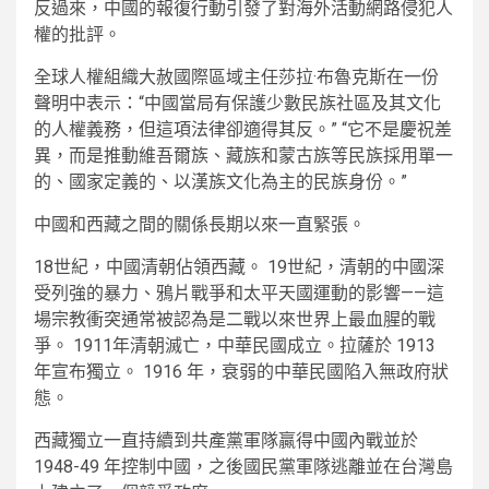
反過來，中國的報復行動引發了對海外活動網路侵犯人
權的批評。
全球人權組織大赦國際區域主任莎拉·布魯克斯在一份
聲明中表示：“中國當局有保護少數民族社區及其文化
的人權義務，但這項法律卻適得其反。” “它不是慶祝差
異，而是推動維吾爾族、藏族和蒙古族等民族採用單一
的、國家定義的、以漢族文化為主的民族身份。”
中國和西藏之間的關係長期以來一直緊張。
18世紀，中國清朝佔領西藏。 19世紀，清朝的中國深
受列強的暴力、鴉片戰爭和太平天國運動的影響——這
場宗教衝突通常被認為是二戰以來世界上最血腥的戰
爭。 1911年清朝滅亡，中華民國成立。拉薩於 1913
年宣布獨立。 1916 年，衰弱的中華民國陷入無政府狀
態。
西藏獨立一直持續到共產黨軍隊贏得中國內戰並於
1948-49 年控制中國，之後國民黨軍隊逃離並在台灣島