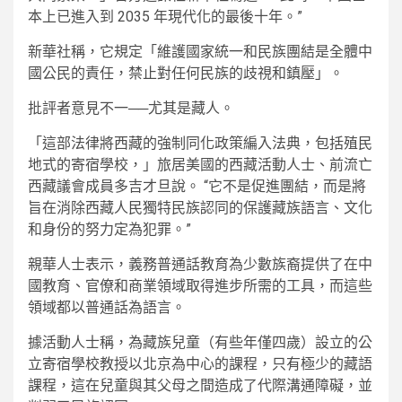
本上已進入到 2035 年現代化的最後十年。”
新華社稱，它規定「維護國家統一和民族團結是全體中
國公民的責任，禁止對任何民族的歧視和​​鎮壓」。
批評者意見不一──尤其是藏人。
「這部法律將西藏的強制同化政策編入法典，包括殖民
地式的寄宿學校，」旅居美國的西藏活動人士、前流亡
西藏議會成員多吉才旦說。 “它不是促進團結，而是將
旨在消除西藏人民獨特民族認同的保護藏族語言、文化
和身份的努力定為犯罪。”
親華人士表示，義務普通話教育為少數族裔提供了在中
國教育、官僚和商業領域取得進步所需的工具，而這些
領域都以普通話為語言。
據活動人士稱，為藏族兒童（有些年僅四歲）設立的公
立寄宿學校教授以北京為中心的課程，只有極少的藏語
課程，這在兒童與其父母之間造成了代際溝通障礙，並