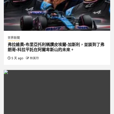
世界新聞
弗拉維奧·布里亞托利稱讚皮埃爾·加斯利，並談到了弗
朗哥·科拉平託在阿爾卑斯山的未來。
5 天 ago
林美玲