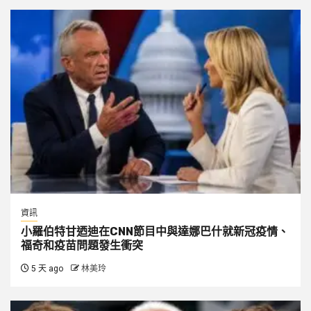
資訊
小羅伯特甘迺迪在CNN節目中與達娜巴什就新冠疫情、
福奇和疫苗問題發生衝突
5 天 ago
林美玲