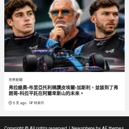
世界新聞
弗拉維奧·布里亞托利稱讚皮埃爾·加斯利，並談到了弗
朗哥·科拉平託在阿爾卑斯山的未來。
5 天 ago
林美玲
Copyright © All rights reserved.
|
Newsphere
by AF themes.