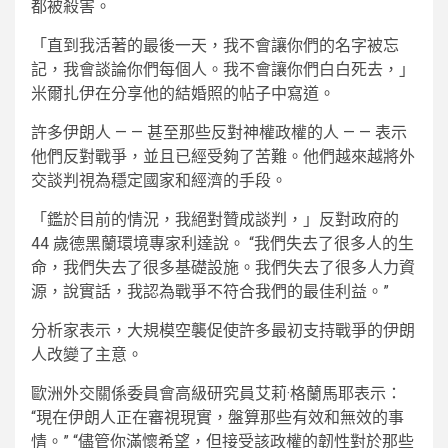
都被殺害。
「直到我活著的最後一天，我不會讓你們的名字被忘
記，我會談論你們每個人。我不會讓你們白白死去，」
米爾扎伊在分享他的結婚照的帖子中寫道。
許多伊朗人 — — 甚至那些反對神權政權的人 — — 表示
他們反對戰爭，並且已經受夠了苦難。他們越來越將外
交談判視為穩定國家和經濟的手段。
「鑑於目前的情況，我絕對贊成談判，」反對政府的
44 歲德黑蘭環境專家利達說。 “我們失去了很多人的生
命，我們失去了很多基礎設施。我們失去了很多人力資
源，說實話，我認為戰爭不符合我們的最佳利益。”
分析家表示，大規模空襲促使許多最初支持戰爭的伊朗
人改變了主意。
歐洲外交關係委員會高級研究員艾莉·格蘭馬耶表示：
“現在伊朗人正在審視現實，盤算那些有效和無效的事
情。” “儘管你滿懷希望，但接受該政權的韌性對於那些