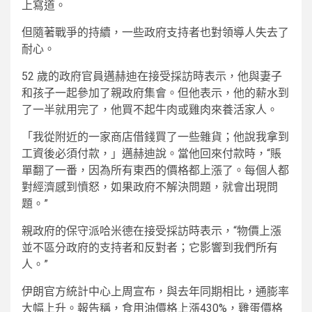
上寫道。
但隨著戰爭的持續，一些政府支持者也對領導人失去了
耐心。
52 歲的政府官員邁赫迪在接受採訪時表示，他與妻子
和孩子一起參加了親政府集會。但他表示，他的薪水到
了一半就用完了，他買不起牛肉或雞肉來養活家人。
「我從附近的一家商店借錢買了一些雜貨；他說我拿到
工資後必須付款，」邁赫迪說。當他回來付款時，“賬
單翻了一番，因為所有東西的價格都上漲了。每個人都
對經濟感到憤怒，如果政府不解決問題，就會出現問
題。”
親政府的保守派哈米德在接受採訪時表示，“物價上漲
並不區分政府的支持者和反對者；它影響到我們所有
人。”
伊朗官方統計中心上周宣布，與去年同期相比，通膨率
大幅上升。報告稱，食用油價格上漲430%，雞蛋價格