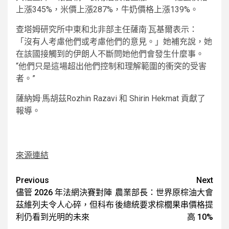
上漲345%，米價上漲287%，牛奶價格上漲139%。
查塔姆研究所中東和北非部主任薩南·瓦基爾表示：
「沒有人考慮他們或考慮他們的意見。」她補充說，她
在該國接觸到的伊朗人不斷問她他們會發生什麼事。
“他們只是這場超出他們控制和理解範圍的衝突的受害
者。”
薩納姆·馬胡茲
Rozhin Razavi 和 Shirin Hekmat 貢獻了
報導。
來源連結
Post
Previous
Next
儘管 2026 年法網決賽對陣
農業部長：世界原棕油大會
navigation
茲維列夫令人心碎，但科布
後總統要求棕櫚果串價格提
利仍看到光明的未來
高 10%