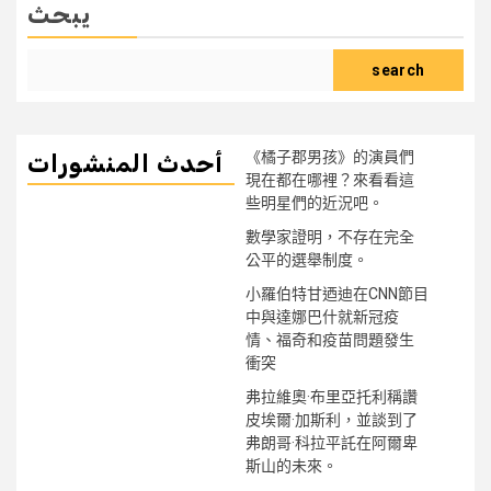
يبحث
search
《橘子郡男孩》的演員們
أحدث المنشورات
現在都在哪裡？來看看這
些明星們的近況吧。
數學家證明，不存在完全
公平的選舉制度。
小羅伯特甘迺迪在CNN節目
中與達娜巴什就新冠疫
情、福奇和疫苗問題發生
衝突
弗拉維奧·布里亞托利稱讚
皮埃爾·加斯利，並談到了
弗朗哥·科拉平託在阿爾卑
斯山的未來。