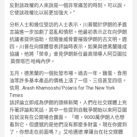
反對該政權的人來說是一個非常痛苦的時刻。可以說，
它使該政權比以前更加強大。”
分析人士和幾位受訪的人士表示，川普關於伊朗的矛盾
言論進一步加劇了混亂和憤怒。他最初表示正在向伊朗
抗議者提供協助，但隨後威脅要摧毀伊朗的古文明。週
四，川普在向媒體發表評論時表示，如果與德黑蘭達成
協議，他將「榮幸」會見伊朗新任最高領導人阿亞圖拉
·莫傑塔巴·哈梅內伊。
五月，德黑蘭的一個批發市場。過去一年，雞蛋、食用
油等許多基本產品的價格上漲了一倍、三倍甚至四倍。
信用…
Arash Khamooshi/Polaris for The New York
Times
該評論立即成為伊朗的頭條新聞，人們在社交媒體上充
斥著評論和笑話，其中一些提到自戰爭開始以來阿亞圖
拉就沒有在公開場合露面。 「嗯，9000萬伊朗人也想
看到它，但遺憾的是他們沒有那麼多財富。現在你遲到
了，你想走在前面嗎？」艾哈邁德·摩薩台在社交媒體