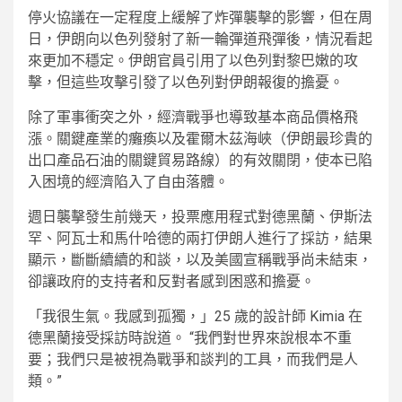
停火協議在一定程度上緩解了炸彈襲擊的影響，但在周
日，伊朗向以色列發射了新一輪彈道飛彈後，情況看起
來更加不穩定。伊朗官員引用了以色列對黎巴嫩的攻
擊，但這些攻擊引發了以色列對伊朗報復的擔憂。
除了軍事衝突之外，經濟戰爭也導致基本商品價格飛
漲。關鍵產業的癱瘓以及霍爾木茲海峽（伊朗最珍貴的
出口產品石油的關鍵貿易路線）的有效關閉，使本已陷
入困境的經濟陷入了自由落體。
週日襲擊發生前幾天，投票應用程式對德黑蘭、伊斯法
罕、阿瓦士和馬什哈德的兩打伊朗人進行了採訪，結果
顯示，斷斷續續的和談，以及美國宣稱戰爭尚未結束，
卻讓政府的支持者和反對者感到困惑和擔憂。
「我很生氣。我感到孤獨，」25 歲的設計師 Kimia 在
德黑蘭接受採訪時說道。 “我們對世界來說根本不重
要；我們只是被視為戰爭和談判的工具，而我們是人
類。”