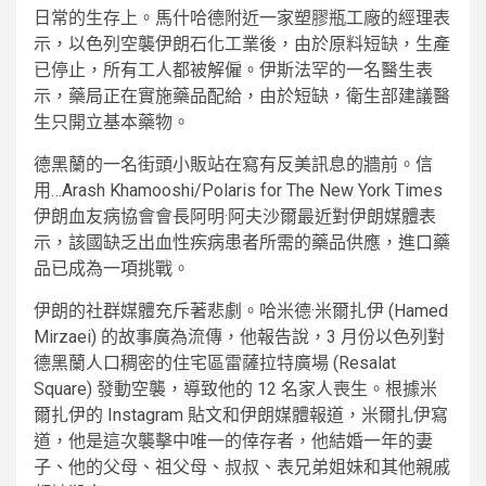
日常的生存上。馬什哈德附近一家塑膠瓶工廠的經理表
示，以色列空襲伊朗石化工業後，由於原料短缺，生產
已停止，所有工人都被解僱。伊斯法罕的一名醫生表
示，藥局正在實施藥品配給，由於短缺，衛生部建議醫
生只開立基本藥物。
德黑蘭的一名街頭小販站在寫有反美訊息的牆前。
信
用…
Arash Khamooshi/Polaris for The New York Times
伊朗血友病協會會長阿明·阿夫沙爾最近對伊朗媒體表
示，該國缺乏出血性疾病患者所需的藥品供應，進口藥
品已成為一項挑戰。
伊朗的社群媒體充斥著悲劇。哈米德·米爾扎伊 (Hamed
Mirzaei) 的故事廣為流傳，他報告說，3 月份以色列對
德黑蘭人口稠密的住宅區雷薩拉特廣場 (Resalat
Square) 發動空襲，導致他的 12 名家人喪生。根據米
爾扎伊的 Instagram 貼文和伊朗媒體報道，米爾扎伊寫
道，他是這次襲擊中唯一的倖存者，他結婚一年的妻
子、他的父母、祖父母、叔叔、表兄弟姐妹和其他親戚