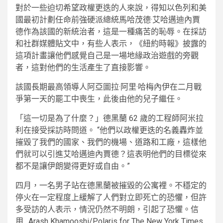
對於一些迫切希望政權更迭的人來說，得知以色列和美
國最初計劃任命前強硬派總統馬哈茂德·艾哈邁迪內賈
德作為該國的新統治者，這是一種痛苦的恥辱。在採訪
和社群媒體貼文中，有些人表示，《紐約時報》披露的
這項計畫讓他們感覺自己是一場地緣政治遊戲的旁觀
者，這對他們的生活產生了直接影響。
該國長期最高領導人阿亞圖拉·阿里·哈梅內伊在二月戰
爭第一天的罷工中喪生，此後由他的兒子繼任。
「這一切是為了什麼？」德黑蘭 62 歲的工程師阿米拉
利在接受採訪時問道。 “他們以政權更迭的名義轟炸並
摧毀了我們的國家、我們的機場、道路和工廠，這樣他
們就可以引進艾哈邁迪內賈德？這表明他們的目標從來
都不是讓伊朗變得更好或自由。”
四月，一名男子站在德黑蘭被摧毀的公寓裡。不穩定的
停火在一定程度上緩解了人們對立即死亡的恐懼，但許
多受訪的人表示，情況仍然不明朗，引起了恐懼。
信
用…
Arash Khamooshi/Polaris for The New York Times