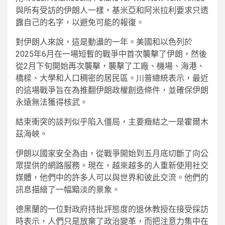
與所有受訪的伊朗人一樣，基米亞和阿米拉利要求只透
露自己的名字，以避免可能的報復。
對伊朗人來說，這是動盪的一年。美國和以色列於
2025年6月在一場短暫的戰爭中首次襲擊了伊朗，然後
從2月下旬開始再次襲擊，襲擊了工廠、機場、海港、
橋樑、大學和人口稠密的居民區。川普總統表示，最近
的這場戰爭旨在為推翻伊朗政權創造條件，並確保伊朗
永遠無法獲得核武。
結束衝突的談判似乎陷入僵局，主要癥結之一是霍爾木
茲海峽。
伊朗以國家安全為由，從戰爭開始到五月底切斷了向公
眾提供的網路服務。現在，越來越多的人重新使用社交
媒體，他們中的許多人可以與世界和彼此交流。他們的
訊息描繪了一​​幅黯淡的景象。
德黑蘭的一位對政府持批評態度的退休教授在接受採訪
時表示，人們只是放棄了政治變革，而把注意力集中在