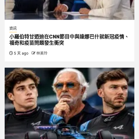
資訊
小羅伯特甘迺迪在CNN節目中與達娜巴什就新冠疫情、
福奇和疫苗問題發生衝突
5 天 ago
林美玲