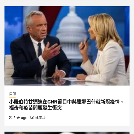
資訊
小羅伯特甘迺迪在CNN節目中與達娜巴什就新冠疫情、
福奇和疫苗問題發生衝突
3 天 ago
林美玲