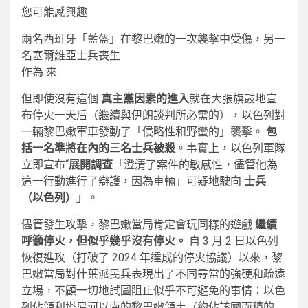
您可能感興趣
兩名西班牙「藍盔」在黎巴嫩的一次襲擊中受傷，另一
名塞爾維亞士兵喪生
作為
來
但即使沒有這個
真主黨因素的進入
就在大張旗鼓地宣
布停火一天后（繼續與伊朗談判所必需的），以色列對
一輛黎巴​​嫩軍車發動了「侵略性和野蠻的」襲擊。
包
括一名準將在內的三名士兵被殺
。事實上，以色列軍隊
立即宣布“
展開調查
「澄清了案件的敏感性，儘管他為
這一行動進行了辯護，因為車輛」可疑地駛向
士兵
（以色列）
」。
儘管發生攻擊，黎巴嫩當局肯定會玩同樣的遊戲
繼續
呼籲停火，但似乎幾乎沒有停火。
自 3 月 2 日以色列
恢復進攻（打破了 2024 年達成的停火協議）以來，黎
巴嫩當局對什葉派民兵表現出了不同尋常的強硬和疏遠
立場，不顧一切地試圖阻止似乎不可避免的事情：以色
列佔領利塔尼河以南的黎巴嫩領土（約佔該國面積的