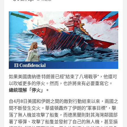
如果美國唐納德·特朗普已經“結束了八場戰爭”，他還可
以吹噓更多的停火。然而，也許將來有必要重寫它。
總統理解「停火」。
自4月8日美國和伊朗之間的敵對行動結束以來，兩國之
間不斷發生交火。華盛頓轟炸了伊朗的“軍事目標”，擊
落了無人機並攻擊了船隻，而德黑蘭則對其海灣鄰國部
署了導彈、攻擊了船隻並發射了自己的無人機，甚至損