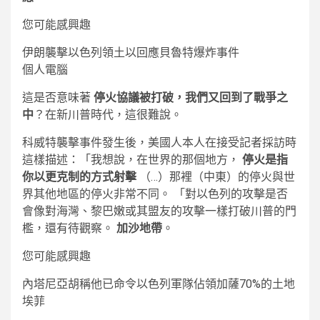
您可能感興趣
伊朗襲擊以色列領土以回應貝魯特爆炸事件
個人電腦
這是否意味著
停火協議被打破，我們又回到了戰爭之
中
？在新川普時代，這很難說。
科威特襲擊事件發生後，美國人本人在接受記者採訪時
這樣描述：「我想說，在世界的那個地方，
停火是指
你以更克制的方式射擊
（…）那裡（中東）的停火與世
界其他地區的停火非常不同。 「對以色列的攻擊是否
會像對海灣、黎巴嫩或其盟友的攻擊一樣打破川普的門
檻，還有待觀察。
加沙地帶
。
您可能感興趣
內塔尼亞胡稱他已命令以色列軍隊佔領加薩70%的土地
埃菲