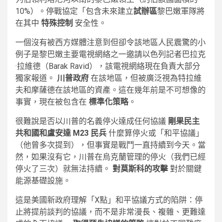
10%）。停戰協定「包含未來建立
試辦區
黎巴嫩軍隊將
在其中
特殊控制
安全性。
一個沒有被西方媒體注意到但卻令該地區人民震驚的小
例子是黎巴嫩主要電視網絡之一邀請以色列記者巴拉克
·拉維德（Barak Ravid），該電視網絡現在負責大部分
獨家報道。
川普政府
在該地區，但被廣泛視為特拉維
夫和摩薩德在該地區的資產。這在幾年前是不可想像的
事實，現在被包含在
標準化策略
。
很難說是否以川普的名義停火達成任何協議
剛果民主
共和國和盧安達 M23 民兵
什麼算停火或「和平協議」
（他曾多次提到），但事實是戰鬥一直持續到今天。當
然，如果沒有它，川普在烏克蘭管理的停火（我們已經
停火了三次）就無法持續。
對莫斯科的攻擊
對於關鍵
能源基礎設施。
這是美國新政府理解「X點」和平協議方式的陷阱：停
止將提前談判的協議，而不是非常漫長、複雜、更難達