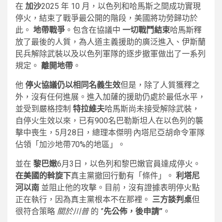
在
加沙
2025 年 10 月，以色列和哈馬斯之間成功實現
停火，結束了戰爭最公開的階段，美國將功勞歸功於
此。
地帶戰爭
。包含在協議中
一切戰鬥結束
哈馬斯釋
放了最後的人質，為人道主義援助的廣泛進入、伊斯蘭
民兵解除武裝以及以色列軍隊的逐步撤軍做出了一系列
規定。
離開地帶
。
他
停火協議仍以相同名義生效
但是，除了人質獲釋之
外，沒有任何進展。進入加薩的援助仍處於最低水平，
並受到嚴格控制
特拉維夫
哈馬斯尚未接受解除武裝，
自停火生效以來，已有900名巴勒斯坦人在以色列的襲
擊中喪生，5月28日，總理本傑明·內塔尼亞胡命令軍隊
佔領「加沙地帶70%的地區」。
並在
黎巴嫩
6月3日，以色列和黎巴嫩官員達成停火。
在美國的斡旋下
真主黨撤回行動有「條件」。
利塔尼
河以南
並阻止他的攻擊。目前，沒有證據表明停火點
正在執行，因為真主黨根本不在那裡。
三方談判桌
但
很符合策略
關於川普
的 ”
先公佈，後申請”
。