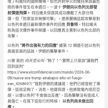
壞了科威特的國際機場。但也許對停火的維持來說最危
險的事件發生在本週日，一波十
伊朗向以色列北部發
射彈道飛彈。
特拉維夫保證其成功攔截了大部分飛
彈，但「防禦並非無懈可擊」。德黑蘭稱這起攻擊是對
以色列本週日最新爆炸事件的回應
貝魯特
。特拉維夫
則為這次爆炸事件辯護，以回應真主黨對以色列北部的
攻擊。
以色列
“將作出強有力的回應”
據第 12 頻道引述以色列
高級官員的話說，伊朗的襲擊事件。
川普 是的
向天空尖叫
-“夠了！”-實際上只是說“讓我們
回到談判”
https://www.elconfidencial.com/mundo/2026-06-
08/nueva-era-trump-atrabajos-alto-el-fuego-
iran_4368697/ “我對伊朗的建議是：他們已經發射了導
彈，這就足夠了。消息。他還保證，他將致電內塔尼亞
胡，以便以色列“不會做出反應”，因為襲擊沒有造成人
員傷亡。在寫下這些行的時候，
以色列尚未做出回
應。