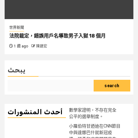
世界新聞
法院裁定，錯誤用戶名導致男子入獄 18 個月
1 週 ago
陳建宏
يبحث
search
數學家證明，不存在完全
أحدث المنشورات
公平的選舉制度。
小羅伯特甘迺迪在CNN節目
中與達娜巴什就新冠疫