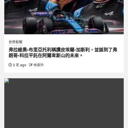
世界新聞
弗拉維奧·布里亞托利稱讚皮埃爾·加斯利，並談到了弗
朗哥·科拉平託在阿爾卑斯山的未來。
3 天 ago
林美玲