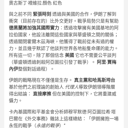
奧古斯丁·裡維拉.顏色 紅色
與之前不同
緊張時刻
透過與美國的合作，伊朗了解到
衝突（目前存在的）比外交更好。戰爭局勢只是有幫助
德黑蘭將加強其國際實力
：透過攻擊擁有美國基地的阿
拉伯國家，他設法離間這些國家與華盛頓之間的關係；
透過關閉霍爾木茲海峽，他獲得了戰前從未有過的權
力，並且幾乎默認了他談判世界各地船隻命運的能力。
所有這一切，除了那個信念
美國
它也不需要公平談判
（華盛頓透過刺殺阿亞圖拉引發了戰爭）。
阿里·賈梅
內伊
整個對話過程）。
伊朗的戰略現在不僅僅是生存。
真主黨和哈馬斯垮台
基於他們之前理論的創始人
代理人
導致伊朗領導階層
得出結論：
直接摩擦
但在美國的控制下，它將重建威
懾力。
卡內基國際和平基金會分析師穆罕默德·阿亞圖拉希·塔
巴爾在《外交事務》雜誌上這樣總結：「伊朗擁抱一場
永恆的戰爭（
永遠的戰爭
）”