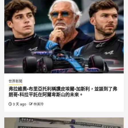
世界新聞
弗拉維奧·布里亞托利稱讚皮埃爾·加斯利，並談到了弗
朗哥·科拉平託在阿爾卑斯山的未來。
3 天 ago
林美玲