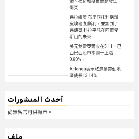
情、福奇和疫苗問題發生
衝突
弗拉維奧·布里亞托利稱讚
皮埃爾·加斯利，並談到了
弗朗哥·科拉平託在阿爾卑
斯山的未來。
美元兌雷亞爾收在5.11，巴
西巴西股市本週一上漲
0.80%。
Airlanga表示旅遊業帶動地
區成長13.14%
أحدث المنشورات
尚無留言可供顯示。
ملف