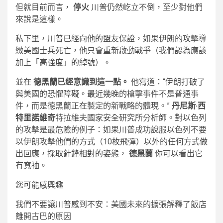
但就目前而言，
停火
川普仍然屹立不倒，至少對他們
來說是這樣。
私下里，川普已經向他的盟友保證，如果伊朗的攻擊導
緻美國士兵死亡，他只會重新啟動戰爭（我們認為應該
加上「高強度」的綽號）。
並在
德黑蘭已經意識到這一點。
他寫道：“伊朗打破了
與美國的恐懼障礙。最近幾晚的槍擊事件不是普通事
件，而是德黑蘭正在製定的新戰略的體現。”
丹尼斯·西
特里諾維奇
特拉維夫國家安全研究所分析師。對以色列
的攻擊是最危險的例子：如果川普成功說服以色列不要
以伊朗攻擊他們的方式（10枚飛彈）以外的任何方式做
出回應，採取針鋒相對的姿態，
德黑蘭
你可以看出它
有寬袖。
您可能感興趣
我們不要讓川普感到不安：美國未來的擴張解釋了飯店
離開古巴的原因