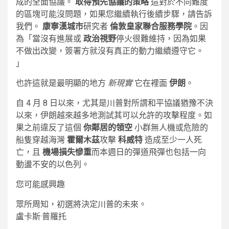
成的全面協議。
取得預先協議的策略
這對於不同難度
的區塊可能沒問題，如果您繼續執行後續步驟，請告訴
我們。
康寧漢城市
研究者
倫敦皇家聯合服務學院
。因
為「當沒有進展或
政治視野
停火很難維持，因為如果
不做出改變，簽署方就沒有真正的動力繼續遵守它。
」
也許這就是最明顯的地方
新現實
它在裡面
伊朗
。
自 4 月 8 日以來，尤其是川普對所謂和平協議猶豫不決
以來，伊朗越來越多地測試其可以允許的攻擊程度。如
果之前違反了這個
你鄰居的領空
小群無人機或危險的
船隻穿越海灣
霍爾木茲
攻擊
科威特
造成至少一人死
亡，且
機場損失慘重
而本週日的彈道飛彈也包括一向
動盪不安的以色列。
您可能感興趣
眾所周知，初選將決定川普的未來。
盧卡斯·普羅托