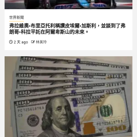
世界新聞
弗拉維奧·布里亞托利稱讚皮埃爾·加斯利，並談到了弗
朗哥·科拉平託在阿爾卑斯山的未來。
2 天 ago
林美玲