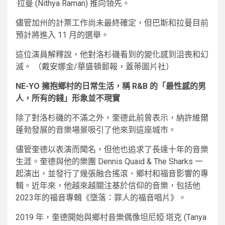
·拉曼 (Nithya Raman) 推向領先。
儘管加州的計票工作尚未最終確定，但巴斯和拉曼目前
預計將進入 11 月的選舉。
這位演員解釋說，他對洛杉磯看到的變化感到沮喪和幻
滅。
（戴安娜金/華盛頓郵報，蓋蒂圖片社）
NE-YO 擁抱鄉村的日常生活，稱 R&B 的「最性感的男
人，所有的錢」形象並不現實
除了對洛杉磯的不滿之外，奎德此前曾表示，納許維爾
蓬勃發展的音樂場景吸引了他來到這座城市。
儘管奎德以表演而聞名，但他也追求了長達十年的音樂
生涯。奎德與他的樂團 Dennis Quaid & The Sharks 一
起演出，並發行了幾張融合搖滾、鄉村和福音影響的專
輯。近年來，他越來越關注基於信仰的音樂，包括他
2023年的福音專輯《墮落：罪人的福音唱片》。
2019 年，奎德開始與鄉村音樂偶像坦尼婭·塔克 (Tanya