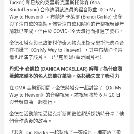
Tucker) 和已故的克里斯·克里斯托佛森 (Kris
Kristofferson) 合作錄製該演員的福音歌曲《On My
Way to Heaven》，布蘭迪·卡萊爾 (Brandi Carlile) 也參
與了這首歌的錄製。儘管這首歌和隨附的音樂視頻幾年
前就已完成，但由於 COVID-19 大流行而推遲了發布。
奎德和塔克與已故鄉村傳奇人物克里斯克里斯托佛森合
作拍攝了《On My Way to Heaven》，其中布蘭迪卡萊
爾也出演了該片。
（里克·科恩/蓋蒂圖片社）
丹妮卡·麥凱拉 (DANICA MCKELLAR) 解釋了為什麼隨
著越來越多的名人逃離好萊塢，洛杉磯失去了吸引力
在 CMA 音樂節期間，奎德與塔克一起討論了《On My
Way to Heaven》的音樂視頻，該視頻將於 6 月 20 日
與音頻單曲一起發行。
奎德在活動前接受福克斯新聞數位頻道採訪時分享了他
們合作背後的故事。
「我和 The Sharks 一起製作了一張唱片，裡面放了歌