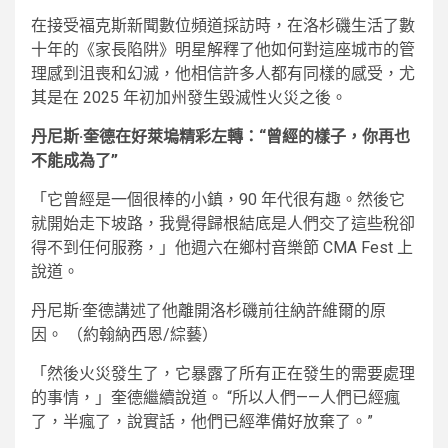
在接受福克斯新聞數位頻道採訪時，在洛杉磯生活了數
十年的《家長陷阱》明星解釋了他如何對這座城市的管
理感到沮喪和幻滅，他相信許多人都有同樣的感受，尤
其是在 2025 年初加州發生毀滅性火災之後。
丹尼斯·奎德在好萊塢精彩左轉：“曾經的樣子，你再也
不能成為了”
「它曾經是一個很棒的小鎮，90 年代很有趣。然後它
就開始走下坡路，我覺得歸根結底是人們交了這些稅卻
得不到任何服務，」他週六在鄉村音樂節 CMA Fest 上
說道。
丹尼斯·奎德講述了他離開洛杉磯前往納許維爾的原
因。
（約翰納西恩/綜藝）
「然後火災發生了，它暴露了所有正在發生的需要處理
的事情，」奎德繼續說道。 “所以人們——人們已經瘋
了，半瘋了，說實話，他們已經準備好放棄了。”