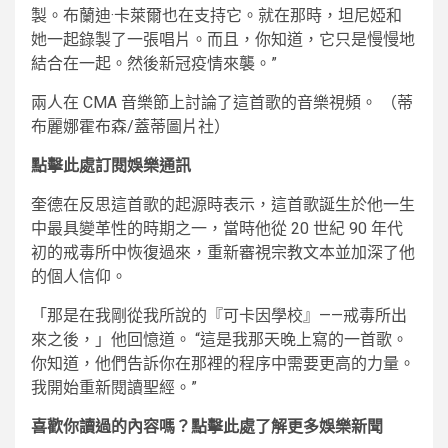
製。布蘭迪·卡萊爾也在支持它。就在那時，坦尼婭和
她一起錄製了一張唱片。而且，你知道，它只是慢慢地
結合在一起。然後新冠疫情來襲。”
兩人在 CMA 音樂節上討論了這首歌的音樂視頻。
（蒂
布麗娜霍布森/蓋蒂圖片社）
點擊此處訂閱娛樂通訊
奎德在反思這首歌的起源時表示，這首歌誕生於他一生
中最具變革性的時期之一，當時他從 20 世紀 90 年代
初的戒毒所中恢復過來，重新審視宗教文本並加深了他
的個人信仰。
「那是在我剛從我所說的『可卡因學校』——戒毒所出
來之後，」他回憶道。 “這是我那天晚上寫的一首歌。
你知道，他們告訴你在那裡的程序中需要更高的力量。
我開始重新閱讀聖經。”
喜歡你讀過的內容嗎？點擊此處了解更多娛樂新聞