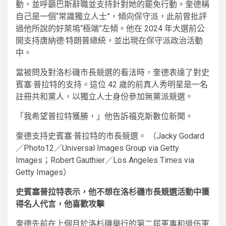
動，並呼籲巴斯辭職並支持針對她的罷免行動。奎德稱
自己是一個“常識獨立人士”，傾向保守派，此前曾批評
過他所說的好萊塢“極端”左傾。他在 2024 年大選前公
開支持唐納德·特朗普總統，並出現在保守派政治活動
中。
當被問及對洛杉磯市長競選的看法時，奎德表達了對史
賓塞·普拉特的支持。這位 42 歲的前真人秀明星是一名
註冊共和黨人，以獨立人士身份參加無黨派競選。
「我希望普拉特獲勝，」他告訴福克斯數位新聞。
奎德支持史賓塞·普拉特的市長競選。
（Jacky Godard
／Photo12／Universal Images Group via Getty
Images；Robert Gauthier／Los Angeles Times via
Getty Images）
史賓塞普拉特表示，他不想在洛杉磯市長競選活動中獲
得名人代言，他喜歡攻擊
奎德先前在上個月於洛杉磯舉行的第二屆軍事和退伍軍