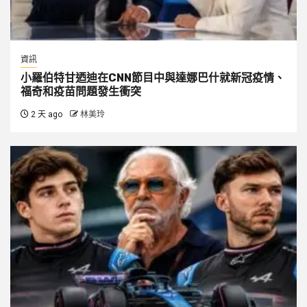
資訊
小羅伯特甘迺迪在CNN節目中與達娜巴什就新冠疫情、
福奇和疫苗問題發生衝突
2 天 ago
林美玲