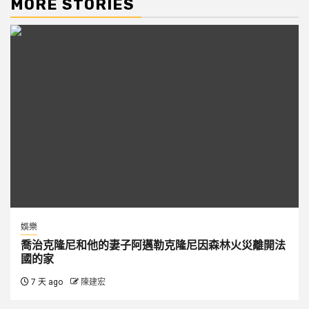
MORE STORIES
娛樂
喬治克隆尼和他的妻子阿邁勒克隆尼因森林火災離開法
國的家
7 天 ago
陳建宏