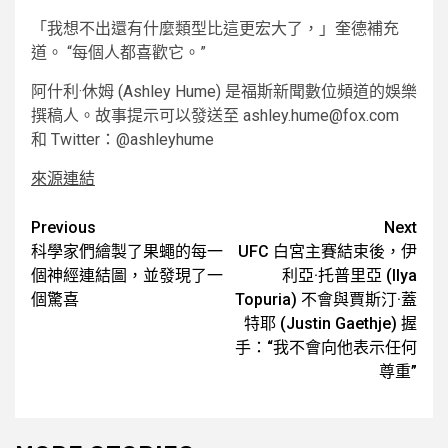
「我想不出還有什麼類型比這更宏大了，」奎德補充
道。 “每個人都喜歡它。”
阿什利·休姆 (Ashley Hume) 是福斯新聞數位頻道的娛樂
撰稿人。故事提示可以發送至 ashley.hume@fox.com
和 Twitter：@ashleyhume
來源連結
Post
Previous
Next
科學家們繪製了果蠅的每一
UFC 白宮主賽結束後，伊
navigation
個神經連結圖，並發現了一
利亞·托普里亞 (Ilya
個驚喜
Topuria) 不會與賈斯汀·蓋
特耶 (Justin Gaethje) 握
手：“我不會向他表示任何
尊重”