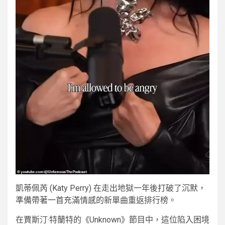
凱蒂佩芮 (Katy Perry) 在走出地獄一年後打破了沉默，
準備帶著一首充滿情感的新單曲重返排行榜。
在賈斯汀·特蘭特的《Unknown》節目中，這位陷入困境