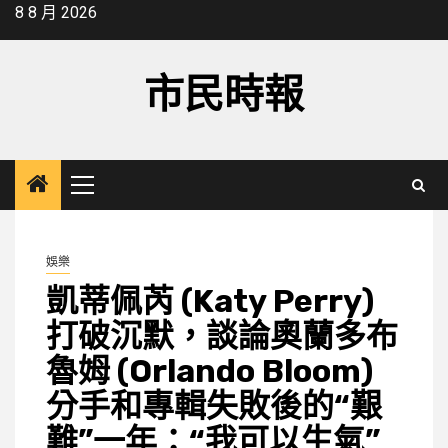
Skip
8 8 月 2026
to
content
市民時報
Primary
Menu
娛樂
凱蒂佩芮 (Katy Perry)
打破沉默，談論奧蘭多布
魯姆 (Orlando Bloom)
分手和專輯失敗後的“艱
難”一年：“我可以生氣”