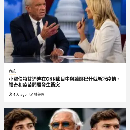
資訊
小羅伯特甘迺迪在CNN節目中與達娜巴什就新冠疫情、
福奇和疫苗問題發生衝突
4 天 ago
林美玲