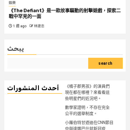
娛樂
《The Defiant》是一款故事驅動的射擊遊戲，探索二
戰中罕見的一面
1 週 ago
林建忠
يبحث
search
《橘子郡男孩》的演員們
أحدث المنشورات
現在都在哪裡？來看看這
些明星們的近況吧。
數學家證明，不存在完全
公平的選舉制度。
小羅伯特甘迺迪在CNN節目
中與達娜巴什就新冠疫