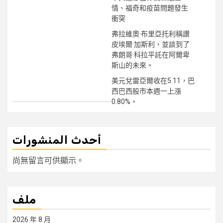
情、福奇和疫苗問題發生
衝突
弗拉維奧·布里亞托利稱讚
皮埃爾·加斯利，並談到了
弗朗哥·科拉平託在阿爾卑
斯山的未來。
美元兌雷亞爾收在5.11，巴
西巴西股市本週一上漲
0.80%。
أحدث المنشورات
尚無留言可供顯示。
ملف
2026 年 8 月