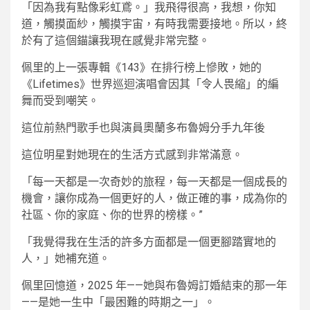
「因為我有點像彩虹鳶。」我飛得很高，我想，你知
道，觸摸面紗，觸摸宇宙，有時我需要接地。所以，終
於有了這個錨讓我現在感覺非常完整。
佩里的上一張專輯《143》在排行榜上慘敗，她的
《Lifetimes》世界巡迴演唱會因其「令人畏縮」的編
舞而受到嘲笑。
這位前熱門歌手也與演員奧蘭多布魯姆分手九年後
這位明星對她現在的生活方式感到非常滿意。
「每一天都是一次奇妙的旅程，每一天都是一個成長的
機會，讓你成為一個更好的人，做正確的事，成為你的
社區、你的家庭、你的世界的榜樣。”
「我覺得我在生活的許多方面都是一個更腳踏實地的
人，」她補充道。
佩里回憶道，2025 年——她與布魯姆訂婚結束的那一年
——是她一生中「最困難的時期之一」。