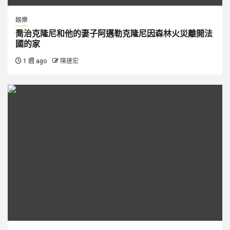
娛樂
喬治克隆尼和他的妻子阿邁勒克隆尼因森林火災離開法
國的家
1 週 ago
陳建宏