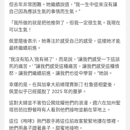
但去年非常困難。她繼續說道，“我一生中從來沒有讓
自己因為應該生氣的事情而生氣。”
「我所做的就是把他推倒了，但我一定很生氣。我現在
可以生氣！
佩里隨後表示，她專注於感受自己的感受，這樣她才能
最終繼續前進。
“我沒有陷入‘我有禍了’，而是說，’讓我們感受一下這該
死的痛苦。’ “讓我們感受這種痛苦，讓我們感受這種憤
怒，讓我們繼續前進，讓我們也從中學習，”她說。
幸運的是，在與加拿大前總理賈斯汀·杜魯道相愛後，
佩里似乎已經擺脫了 2025 年的噩夢。
這對夫婦並不害怕公開炫耀他們的浪漫，週六在加州聖
塔芭芭拉野餐時有人看到他們接吻並躺在草地上。
這位《咆哮》熱門歌手將這位前政客緊緊地摟在懷裡，
她們用鼻子蹭著鼻子，甜蜜地接吻。