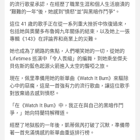
的流行歌星承認，在經歷了職業生涯和個人生活崩潰的
“艱難的一年”後，她感到“憤怒”並“與黑暗作鬥爭”。
這位 41 歲的歌手正在從一系列重大挫折中恢復過來，
包括她與奧蘭多布魯姆九年關係的結束，以及她上一張
專輯《143》在評論界和商業上的災難。
她也成為了網路的焦點，人們嘲笑她的一切，從她的
Lifetimes 巡演中「令人畏縮」的編舞，到她乘坐傑夫·
貝佐斯的藍色起源火箭進入太空的聾啞之旅。
現在，佩里準備用她的新單曲《Watch It Burn》來驅除
心中的惡魔，這是一首強有力的流行歌曲，讓這位歌手
對放棄過去感到憤怒。
「在《Watch It Burn》中，我正在與自己的黑暗作鬥
爭，」她向特蘭特解釋道。
經歷了地獄般的一年後，凱蒂佩芮打破了沉默，準備帶
著一首充滿情感的新單曲重返排行榜。