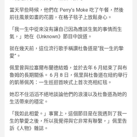
當天早些時候，他們在 Perry’s Moke 吃了午餐，然後
前往風景如畫的花園，在格子毯子上放鬆身心。
「我一生中從來沒有讓自己因為應該生氣的事情而生
氣，」她在《Unknown》節目中說道。
就在幾天前，這位流行歌手稱讚杜魯道是“我一生的摯
愛”。
佩里曾與拉塞爾布蘭德結婚，並於去年 6 月結束了與布
魯姆的長期關係。 6 月 8 日，佩里與杜魯道在紐約舉行
的凱蒂佩芮：一生巡迴首映式上首次亮相紅毯。
她忍不住滔滔不絕地談論他們的浪漫以及杜魯道為她的
生活帶來的穩定。
「我如此相愛。」事實上，這個節目是在我遇到了我一
生的摯愛之後，所以我覺得與它非常有聯繫，」佩里告
訴《人物》雜誌。