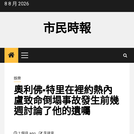
Skip
8 8 月 2026
to
content
市民時報
Primary
Menu
娛樂
奧利佛·特里在裡約熱內
盧致命倒塌事故發生前幾
週討論了他的遺囑
2 個月 ago
李建東