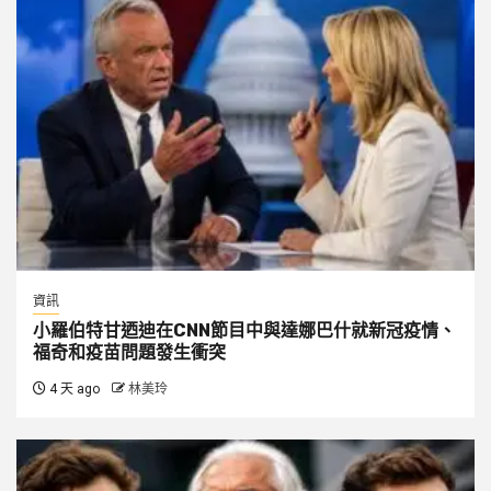
資訊
小羅伯特甘迺迪在CNN節目中與達娜巴什就新冠疫情、
福奇和疫苗問題發生衝突
4 天 ago
林美玲