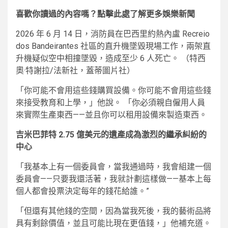
喜歡你讀過的內容嗎？點擊此處了解更多娛樂新聞
2026 年 6 月 14 日，消防員在巴西里約熱內盧 Recreio
dos Bandeirantes 社區的直升機墜毀現場工作，兩架直
升機疑似空中相撞墜毀，造成至少 6 人死亡。
（特西
奧·特謝拉/法新社，蓋蒂圖片社）
「你可能不會用這些錢購買設備。你可能不會用這些錢
來接受教育和上學，」他說。 「你必須親自僱用人員
來實際生產東西——並且你可以租用設備來製造東西。
吉米巴菲特 2.75 億美元的遺產成為激烈的繼承糾紛的
中心
「我基本上有一個委員會，當我通過時，我會組建一個
委員會——只要我還活著，我就計劃這樣做——基本上每
個人都會投票決定每年的錢花給誰。”
「但還有其他錢的空間，因為當我死後，我的藝術品將
具有剩餘價值，並且可能比現在更值錢，」他補充道。