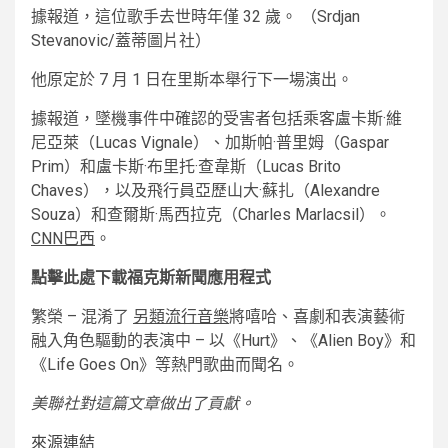
據報道，這位歌手去世時年僅 32 歲。
（Srdjan
Stevanovic/蓋蒂圖片社）
他原定於 7 月 1 日在里斯本舉行下一場演出。
據報道，墜機事件中確認的受害者包括乘客盧卡斯·維
尼亞萊（Lucas Vignale）、加斯帕·普里姆（Gaspar
Prim）和盧卡斯·布里托·查韋斯（Lucas Brito
Chaves），以及飛行員亞歷山大·蘇扎（Alexandre
Souza）和查爾斯·馬西拉克（Charles Marlacsil）。
CNN巴西
。
點擊此處下載福克斯新聞應用程式
繁榮 – 混淆了
另類流行音樂
將嘻哈、喜劇和表演藝術
融入角色驅動的表演中 – 以《Hurt》、《Alien Boy》和
《Life Goes On》等熱門歌曲而聞名。
美聯社對這篇文章做出了貢獻。
來源連結