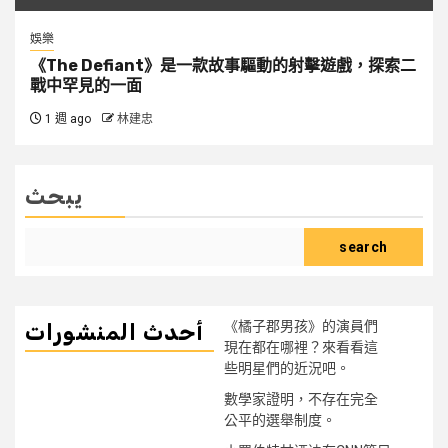
娛樂
《The Defiant》是一款故事驅動的射擊遊戲，探索二
戰中罕見的一面
1 週 ago
林建忠
يبحث
search
《橘子郡男孩》的演員們
أحدث المنشورات
現在都在哪裡？來看看這
些明星們的近況吧。
數學家證明，不存在完全
公平的選舉制度。