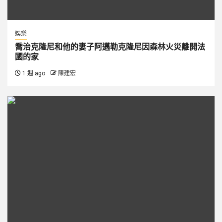
娛樂
喬治克隆尼和他的妻子阿邁勒克隆尼因森林火災離開法
國的家
1 週 ago
陳建宏