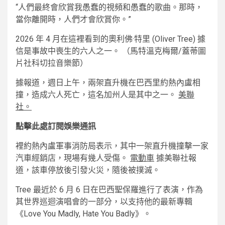
“人們最終會欣賞我愚蠢的視頻和愚蠢的歌曲。那時，
當你離開時，人們才會欣賞你。”
2026 年 4 月在這裡看到的奧利佛·特里 (Oliver Tree) 據
信是事故中喪生的六人之一。
（馬特溫克梅爾/蓋蒂圖
片社科切拉音樂節）
據報道，週日上午，兩架直升機在巴西里約熱內盧相
撞，造成六人死亡，這名加州人是其中之一。
美聯
社。
點擊此處訂閱娛樂通訊
裡約熱內盧軍事消防局表示，其中一架直升機撞擊一家
汽車經銷店，現場有幾人受傷。
電動車
據美聯社報
道，該車停放後引發火災，隨後被撲滅。
Tree 最近於 6 月 6 日在巴西聖保羅進行了表演，作為
其世界巡迴演唱會的一部分，以支持他的最新專輯
《Love You Madly, Hate You Badly》。