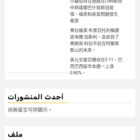
小羅伯特甘迺迪在CNN節目
中與達娜巴什就新冠疫
情、福奇和疫苗問題發生
衝突
弗拉維奧·布里亞托利稱讚
皮埃爾·加斯利，並談到了
弗朗哥·科拉平託在阿爾卑
斯山的未來。
美元兌雷亞爾收在5.11，巴
西巴西股市本週一上漲
0.80%。
أحدث المنشورات
尚無留言可供顯示。
ملف