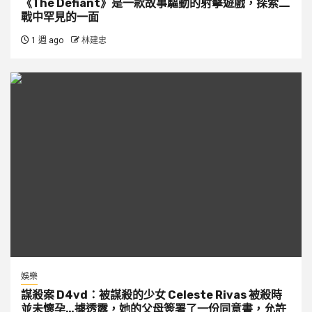
《The Defiant》是一款故事驅動的射擊遊戲，探索二
戰中罕見的一面
1 週 ago
林建忠
娛樂
謀殺案 D4vd：被謀殺的少女 Celeste Rivas 被殺時
並未懷孕…據透露，她的父母簽署了一份同意書，允許