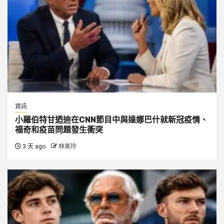
資訊
小羅伯特甘迺迪在CNN節目中與達娜巴什就新冠疫情、
福奇和疫苗問題發生衝突
3 天 ago
林美玲