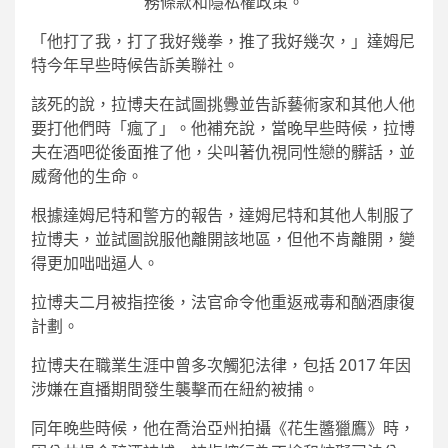
務條款和隱私權政策。
「他打了我，打了我好幾拳，推了我好幾次，」達姆尼
特今年早些時候告訴美聯社。
該死的說，拉博夫在試圖挑釁並告訴藝術家和其他人他
要打他們時「瘋了」。他補充說，當晚早些時候，拉博
夫在酒吧從後面推了他，尖叫著仇視同性戀的髒話，並
威脅他的生命。
根據達姆尼特和警方的報告，達姆尼特和其他人制服了
拉博夫，並試圖說服他離開該地區，但他不肯離開，變
得更加咄咄逼人。
拉博夫二月被指控後，法官命令他重返戒毒和酗酒康復
計劃。
拉博夫在職業生涯中曾多次觸犯法律，包括 2017 年因
涉嫌在直播期間發生襲擊而在紐約被捕。
同年晚些時候，他在喬治亞州拍攝《花生醬獵鷹》時，