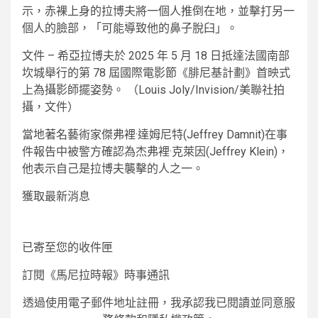
示，赤裸上身的拉博夫將一個人推倒在地，並擊打另一
個人的臉部，「可能導致他的鼻子脫臼」。
文件 – 希亞拉博夫於 2025 年 5 月 18 日抵達法國南部
坎城舉行的第 78 屆國際電影節《腓尼基計劃》首映式
上為攝影師擺姿勢。 （Louis Joly/Invision/美聯社拍
攝，文件）
當地著名藝術家傑弗裡·達姆尼特(Jeffrey Damnit)在事
件報告中被警方確認為杰弗裡·克萊因(Jeffrey Klein)，
他表示自己是拉博夫襲擊的人之一。
獲取最新消息
已寄至您的收件匣
訂閱《馬尼拉時報》時事通訊
透過使用電子郵件地址註冊，我承認我已閱讀並同意服