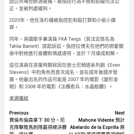
因公共場合醉酒被捕，被指控行為不檢和妨礙司法公
正，並被判處緩刑。
2020年，他在洛杉磯被指控犯有毆打罪和小偷小摸
罪。
同年，英國歌手兼演員 FKA Twigs（其法定姓名為
Tahlia Barnett）提起訴訟，指控拉博夫在他們的戀愛關
係中對她進行身體和情感虐待，並於 7 月達成和解。
這位演員在孩童時期就因在迪士尼頻道系列劇《Even
Stevens》中的角色而首次成名，並在成年後穩步發
展。他最出名的作品可能是 2007 年的電影《變形金
剛》和 2008 年的電影《法櫃奇兵：水晶骷髏》。
來源連結
Post
Previous
Next
賈倫布倫森拿下 30 分，尼
Mahone Vidente 預計
navigation
克隊擊敗馬刺隊贏得總決賽
Abelardo de la Esprilla 將