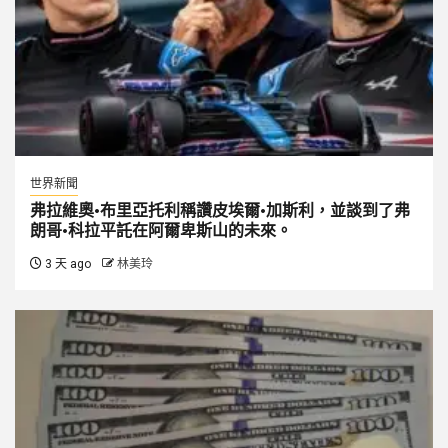
世界新聞
弗拉維奧·布里亞托利稱讚皮埃爾·加斯利，並談到了弗
朗哥·科拉平託在阿爾卑斯山的未來。
3 天 ago
林美玲