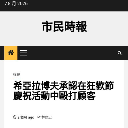
Skip
7 8 月 2026
to
content
市民時報
Primary
Menu
娛樂
希亞拉博夫承認在狂歡節
慶祝活動中毆打顧客
2 個月 ago
林建忠