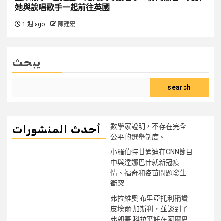
她與說唱歌手一起前往英國
1 週 ago
陳建宏
يبحث
search
數學家證明，不存在完全
أحدث المنشورات
公平的選舉制度。
小羅伯特甘迺迪在CNN節目
中與達娜巴什就新冠疫
情、福奇和疫苗問題發生
衝突
弗拉維奧·布里亞托利稱讚
皮埃爾·加斯利，並談到了
弗朗哥·科拉平託在阿爾卑