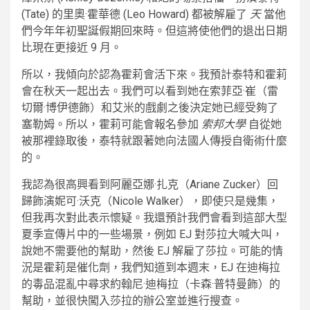
(Tate) 的里奧·霍華德 (Leo Howard) 都被解雇了
天
當他
們今年年初聖誕假期回來時。但這將使他們的退出日期
比現在更接近 9 月。
所以，我傾向於認為霍莉會活下來。我預計泰特和霍莉
會在秋天一起出去。我們可以看到她在索菲亞·崔（雷
切爾·博伊德飾）和艾米的戲劇之後決定她已經受夠了
塞勒姆。所以，霍莉可能會報名參加
索邦大學
自從她
被那裡錄取後，泰特就跟著她向法國人傳授自衛術什麼
的。
我認為很高興看到阿麗亞娜·扎克（Ariane Zucker）回
歸飾演妮可·沃克（Nicole Walker），即使只是幾集，
但我再次對此表示懷疑。我還預計我們會看到這部大型
夏季宣傳片中的一些場景，例如 EJ 對莎拉大喊大叫，
說她不需要他的幫助，然後 EJ 解雇了莎拉。可能的情
況是霍莉是催化劑，我們知道到本週末，EJ 在迪梅拉
的毒品混亂中尋求約翰尼·迪梅拉（卡森·普特曼飾）的
幫助，並很快闖入莎拉的辦公室並進行搜查。