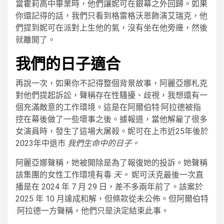
當霍莉高中畢業時，他們讓妮可在銀幕之外回歸。如果
你還記得的話，我們只看到格雷格沃恩飾演艾瑞克，他
們提到妮可在派對上生他的氣，沒有坐在他旁邊，然後
就離開了。
我們的日子適合
再說一次，如果你不記得整個背景故事，阿麗亞娜札克
對他們提起訴訟，聲稱存在性騷擾、歧視，我想還有一
個充滿敵意的工作環境。這是在阿爾伯特·阿拉德被指
控在幕後做了一些壞事之後。據報道，當他解雇了很多
女演員時，發生了這場大屠殺。妮可在上市近25年後於
2023年中退市
我們生命中的日子。
阿麗亞娜聲稱，她被開除是為了報復她的投訴。她聲稱
該集團的女性工作環境有毒
天。
妮可沃克最後一次直
播是在 2024 年 7 月 29 日，差不多兩年前了。該案於
2025 年 10 月達成和解，但條款從未公佈。但阿爾伯特
·阿拉德一方聲稱，他們只是決定結束此事。