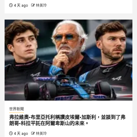
4 天 ago
林美玲
世界新聞
弗拉維奧·布里亞托利稱讚皮埃爾·加斯利，並談到了弗
朗哥·科拉平託在阿爾卑斯山的未來。
4 天 ago
林美玲