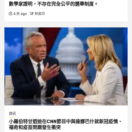
數學家證明，不存在完全公平的選舉制度。
4 天 ago
林美玲
資訊
小羅伯特甘迺迪在CNN節目中與達娜巴什就新冠疫情、
福奇和疫苗問題發生衝突