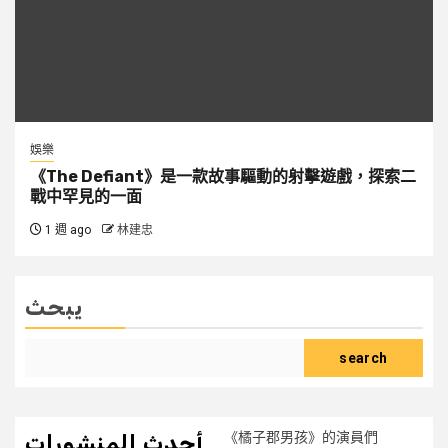
娛樂
《The Defiant》是一款故事驅動的射擊遊戲，探索二
戰中罕見的一面
1 週 ago
林建忠
يبحث
search
《橘子郡男孩》的演員們
أحدث المنشورات