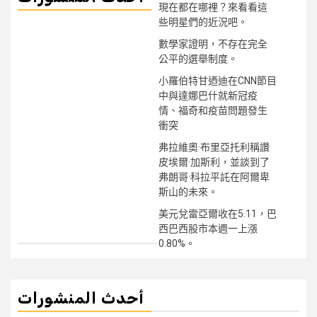
現在都在哪裡？來看看這
些明星們的近況吧。
數學家證明，不存在完全
公平的選舉制度。
小羅伯特甘迺迪在CNN節目
中與達娜巴什就新冠疫
情、福奇和疫苗問題發生
衝突
弗拉維奧·布里亞托利稱讚
皮埃爾·加斯利，並談到了
弗朗哥·科拉平託在阿爾卑
斯山的未來。
美元兌雷亞爾收在5.11，巴
西巴西股市本週一上漲
0.80%。
أحدث المنشورات