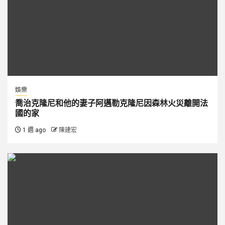
娛樂
喬治克隆尼和他的妻子阿邁勒克隆尼因森林火災離開法
國的家
1 週 ago
陳建宏