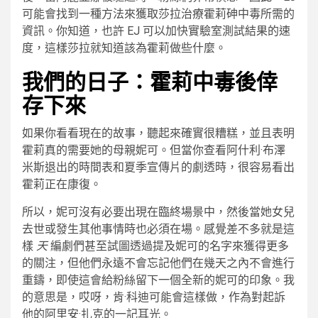
可能會找到一種方法來獲取莎拉治療霍莉砷中毒所需的
資訊。你知道，也許 EJ 可以加快實驗室測試結果的速
度，這樣莎拉就知道該為霍莉做些什麼。
我們的日子：霍莉中毒後倖
存下來
如果你看看現在的故事，聽起來確實很糟糕，並且表明
霍莉真的需要她的母親妮可。但當你查看阿什利·布澤
米斯退出的時間表和夏季宣傳片的劇透時，很容易看出
霍莉正在康復。
所以，妮可沒有必要出現在臨終場景中，然後當她女兒
去世或發生其他事情時也必須在場。感覺差不多就是這
樣
天
編劇們甚至試圖透過提及妮可的名字來獲得更多
的關注，但他們永遠不會忘記他們在幾天之內不會進行
重鑄，即使這會給粉絲留下一個全新的妮可的印象。我
的意思是，哎呀，肯·科迪可能會這樣做，作為對起訴
他的阿里安·扎克的一記耳光。