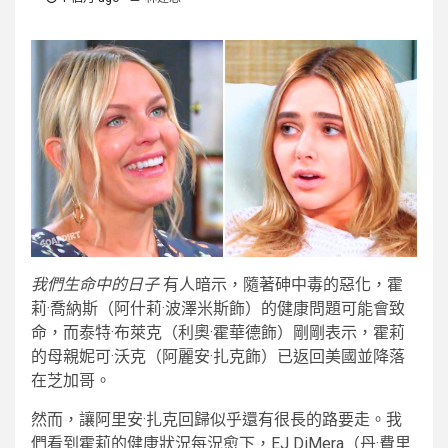
我們生命中的日子
有人暗示，隨著砷中毒的惡化，霍
莉·喬納斯（阿什莉·波澤米斯飾）的健康問題可能會致
命，而泰特·布萊克（利奧·霍華德飾）剛剛表示，霍莉
的母親妮可·沃克（阿麗安·扎克飾）已返回美國並降落
在芝加哥。
然而，讓阿里安·扎克回歸似乎還有很長的路要走。我
們看到霍莉的健康狀況每況愈下，EJ DiMera（丹·費里