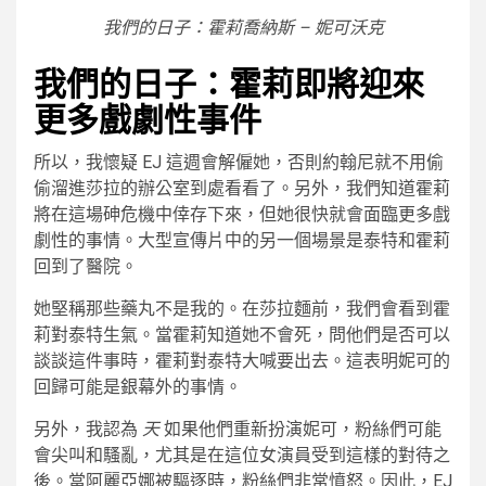
我們的日子：霍莉喬納斯 – 妮可沃克
我們的日子：霍莉即將迎來
更多戲劇性事件
所以，我懷疑 EJ 這週會解僱她，否則約翰尼就不用偷
偷溜進莎拉的辦公室到處看看了。另外，我們知道霍莉
將在這場砷危機中倖存下來，但她很快就會面臨更多戲
劇性的事情。大型宣傳片中的另一個場景是泰特和霍莉
回到了醫院。
她堅稱那些藥丸不是我的。在莎拉麵前，我們會看到霍
莉對泰特生氣。當霍莉知道她不會死，問他們是否可以
談談這件事時，霍莉對泰特大喊要出去。這表明妮可的
回歸可能是銀幕外的事情。
另外，我認為
天
如果他們重新扮演妮可，粉絲們可能
會尖叫和騷亂，尤其是在這位女演員受到這樣的對待之
後。當阿麗亞娜被驅逐時，粉絲們非常憤怒。因此，EJ