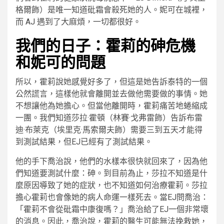
格爾飾）是唯一知道砒霜會殺死她的人。妮可在城裡，
而 AJ 遇到了大麻煩，一切都很好。
我們的日子：霍莉的砷危機
和妮可的問題
所以，霍莉說她感覺好多了，但這是她告訴泰特的一個
公然謊言，這樣他就會離開並去做他需要做的事情。她
不想讓他為她擔心。但當他離開時，霍莉痛苦地蜷縮成
一團。我們知道莎拉·霍頓（林賽·戈弗雷飾）告訴布雷
迪·布萊克（埃里克·馬索爾夫飾）需要三到五天才能得
到測試結果，但EJ已經有了測試結果。
他的手下喬治說，他們的水樣本很快就回來了，因為他
們知道要測試什麼：砷。到目前為止，莎拉不知道是什
麼原因導致了她的症狀，也不知道如何治療霍莉。莎拉
擔心霍莉也會像她的病人命運一樣死去。當EJ問喬治：
「霍莉不會從砒霜中康復嗎？」喬治給了EJ一個非常壞
的消息。因此，喬治說，霍莉的醫生可能無法挽救她，