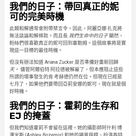
我們的日子：帶回真正的妮
可的完美時機
此類和解通常會附帶禁言令。因此，阿麗亞娜·扎克將
無法談論和解條款。而且長
我們生命中的日子
顯然，
粉絲們很喜歡真正的妮可回到塞勒姆。這個故事將是實
現這一目標的最佳時機。
但沒有辦法知道 Ariana Zucker 是否準備好重新回歸
天。
儘管阿爾伯特·阿拉德被解雇了，但本應阻止這些
所謂的壞事發生的肯·考赫德仍然在位。但現在已經是
七月了，如果他們要帶回亞莉安娜的妮可，現在就是個
好時機。
我們的日子：霍莉的生存和
EJ 的掩蓋
但我們知道霍莉不會留在這裡。她的攝影師阿什利·博
澤米斯 (Ashley Bozemis) 和她的場景搭檔、扮演泰特