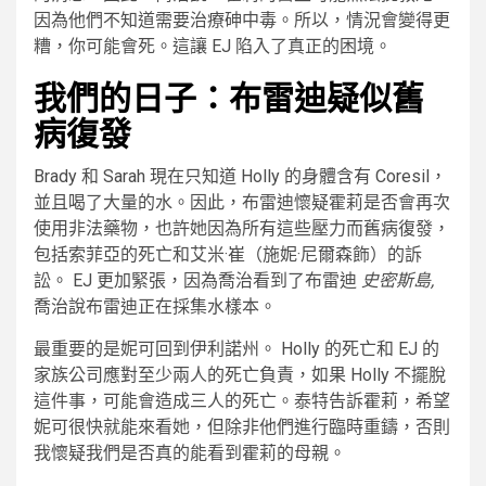
因為他們不知道需要治療砷中毒。所以，情況會變得更
糟，你可能會死。這讓 EJ 陷入了真正的困境。
我們的日子：布雷迪疑似舊
病復發
Brady 和 Sarah 現在只知道 Holly 的身體含有 Coresil，
並且喝了大量的水。因此，布雷迪懷疑霍莉是否會再次
使用非法藥物，也許她因為所有這些壓力而舊病復發，
包括索菲亞的死亡和艾米·崔（施妮·尼爾森飾）的訴
訟。 EJ 更加緊張，因為喬治看到了布雷迪
史密斯島,
喬治說布雷迪正在採集水樣本。
最重要的是妮可回到伊利諾州。 Holly 的死亡和 EJ 的
家族公司應對至少兩人的死亡負責，如果 Holly 不擺脫
這件事，可能會造成三人的死亡。泰特告訴霍莉，希望
妮可很快就能來看她，但除非他們進行臨時重鑄，否則
我懷疑我們是否真的能看到霍莉的母親。