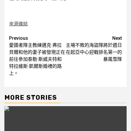
來源連結
Post
Previous
Next
愛國者隊主教練邁克·弗拉
主場不敗的海盜隊將於週日
navigation
貝爾和他的妻子被發現正在
在起亞中心迎戰排名第一的
前往參加泰勒·斯威夫特和
暴風雪隊
特拉維斯·凱爾斯婚禮的路
上。
MORE STORIES