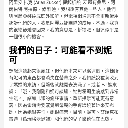
阿里安·扎克 (Arian Zucker) 提起訴訟
天
還有桑尼、阿
爾伯特·阿拉德、肯·科迪，我想還有其他一些人。他們
與阿麗亞娜達成庭外和解，但電視網通常不會重新僱用
起訴他們的人。我是阿麗亞娜團隊的成員。不過，我真
的很懷疑她會回來。我的意思是，祈禱吧，但這似乎是
一個很小的機會。
我們的日子：可能看不到妮
可
想想這聽起來很瘋狂，但他們本來可以寫這個，這樣所
有妮可的東西都會消失在螢幕之外。我們聽說霍莉收到
了媽媽的來訪，但隨後就離開去洗澡了。或者 EJ 進來
說：「哦，我剛剛和妮可談過，她對霍莉生病感到非常
生氣。」諸如此類的瘋狂事情。重新措辭可能更有意
義，因為霍莉需要感覺到母親的手臂環繞著她來安慰
她，因為她很害怕。她很痛苦。目前，妮可、艾瑞克布
雷迪（葛瑞格沃恩飾）和他們的兒子裘德住在巴黎。